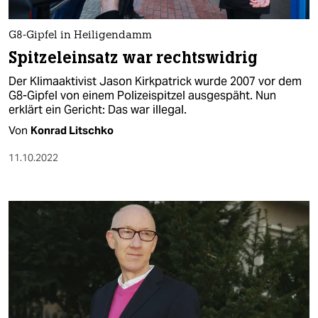
berlin
nord
G8-Gipfel in Heiligendamm
Spitzeleinsatz war rechtswidrig
wahrheit
Der Klimaaktivist Jason Kirkpatrick wurde 2007 vor dem
verlag
G8-Gipfel von einem Polizeispitzel ausgespäht. Nun
erklärt ein Gericht: Das war illegal.
verlag
Von
Konrad Litschko
veranstaltungen
11.10.2022
shop
fragen & hilfe
unterstützen
abo
genossenschaft