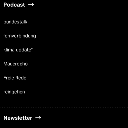
Podcast
bundestalk
fernverbindung
klima update°
Mauerecho
Freie Rede
reingehen
Newsletter