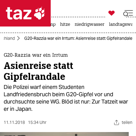

taz zahl ich
katzen
usa unter trump
hitze
niedrigwasser
landtagswahl

taz zahl ich
schland
G20-Razzia war ein Irrtum: Asienreise statt Gipfelrandale
taz zahl ich
themen
G20-Razzia war ein Irrtum
Asienreise statt
politik
Gipfelrandale
öko
Die Polizei warf einem Studenten
Landfriedensbruch beim G20-Gipfel vor und
gesellschaft
durchsuchte seine WG. Blöd ist nur: Zur Tatzeit war
er in Japan.
kultur
sport
11.11.2018
15:34 Uhr
teilen