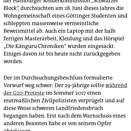
der Hamburger Sonderkommission „Schwarzer
epaper login
Block“, durchsuchten am 28. Juni dieses Jahres die
Wohngemeinschaft eines Göttinger Studenten und
schleppten massenweise vermeintliche
Beweismittel ab. Auch ein Laptop mit der halb
fertigen Masterarbeit, Kleidung und das Hörspiel
„Die Känguru Chroniken“ wurden eingesackt.
Einiges davon ist bis heute nicht zurückgegeben
worden.
Der im Durchsuchungsbeschluss formulierte
Vorwurf wog schwer: Der 29-jährige sollte
während
der G20-Proteste
im Sommer 2017 einen
mutmaßlichen Zivilpolizisten verprügelt und auf
diese Weise schweren Landfriedensbruch
begangen haben. Erst nach dem Warnschuss eines
anderen Beamten habe er von seinem Opfer
abgelassen.