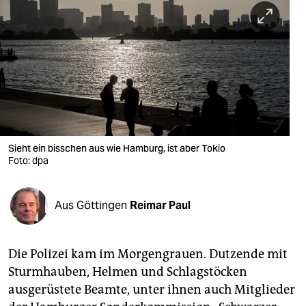
berlin
nord
wahrheit
verlag
verlag
veranstaltungen
Sieht ein bisschen aus wie Hamburg, ist aber Tokio
Foto: dpa
shop
fragen & hilfe
Aus Göttingen
Reimar Paul
unterstützen
Die Polizei kam im Morgengrauen. Dutzende mit
abo
Sturmhauben, Helmen und Schlagstöcken
genossenschaft
ausgerüstete Beamte, unter ihnen auch Mitglieder