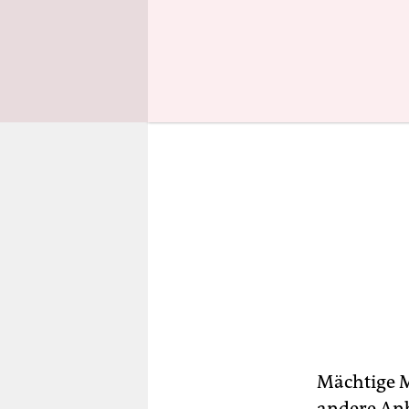
zerstritte
Mächtige M
andere Anb