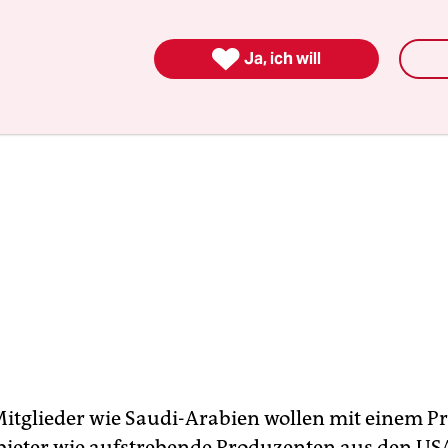
n, deshalb gibt es keine gemeinsame Angebotsstrat

Ja, ich will
itglieder wie Saudi-Arabien wollen mit einem P
ieter wie aufstrebende Produzenten aus den US