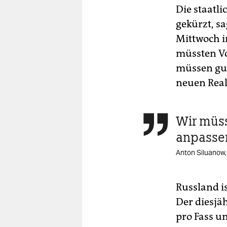
Die staatl
gekürzt, s
Mittwoch i
müssten Vo
müssen gut
neuen Real
Wir müss

anpasse
Anton Siluanow,
Russland i
Der diesjä
pro Fass u