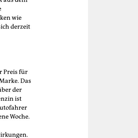
e
iken wie
sich derzeit
r Preis für
o-Marke. Das
über der
nzin ist
Autofahrer
gene Woche.
wirkungen.