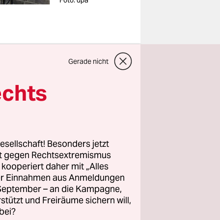
Foto: dpa
Gerade nicht
e am
echts
e für Rohöl
in Fass
 niedrigste
bei über
esellschaft! Besonders jetzt
rt gegen Rechtsextremismus
z kooperiert daher mit „Alles
ller Einnahmen aus Anmeldungen
 daran ist
. September – an die Kampagne,
nn sich
rstützt und Freiräume sichern will,
rtell ist
bei?