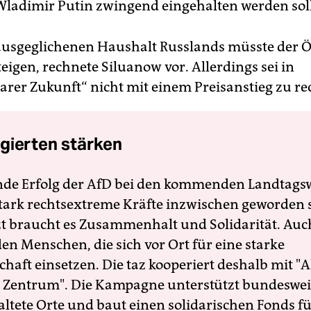
Wladimir Putin zwingend eingehalten werden soll
ausgeglichenen Haushalt Russlands müsste der Ö
teigen, rechnete Siluanow vor. Allerdings sei in
arer Zukunft“ nicht mit einem Preisanstieg zu r
gierten stärken
nde Erfolg der AfD bei den kommenden Landtags
 stark rechtsextreme Kräfte inzwischen geworden 
zt braucht es Zusammenhalt und Solidarität. Auc
en Menschen, die sich vor Ort für eine starke
schaft einsetzen. Die taz kooperiert deshalb mit "A
 Zentrum". Die Kampagne unterstützt bundesweit
altete Orte und baut einen solidarischen Fonds f