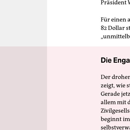
Präsident 
Für einen 
82 Dollar s
„unmittelb
Die Enga
Der drohe
zeigt, wie
Gerade jet
allem mit d
Zivilgesell
beginnt im
selbstverw