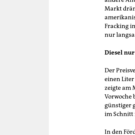
Markt drän
amerikanis
Fracking in
nur langsa
Diesel nur
Der Preisve
einen Liter
zeigte am 
Vorwoche b
günstiger 
im Schnitt
In den För