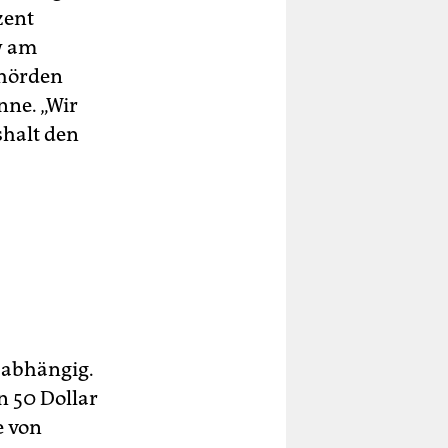
zent
w am
ehörden
nne. „Wir
halt den
 abhängig.
n 50 Dollar
e von