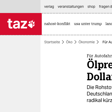
hautnavigation anspringen
hauptinhalt anspringen
footer anspringen
verlag
veranstaltungen
shop
fragen &
nahost-konflikt
usa unter trump
lan

taz zahl ich
taz zahl ich
Startseite
Öko
Ökonomie
Für Au
themen
politik
Für Autofahr
Ölpre
öko
Dolla
gesellschaft
Die Rohstof
kultur
Deutschlan
radikal kür
sport