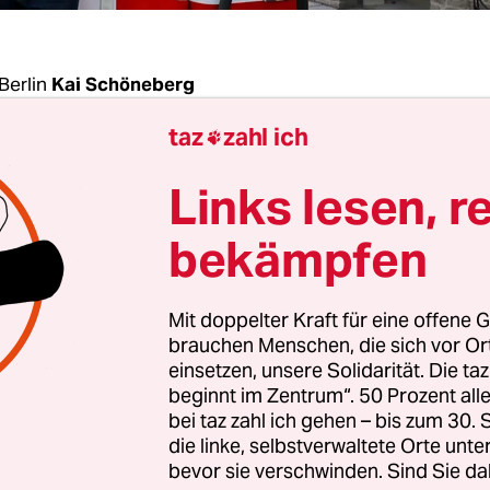
Berlin
Kai Schöneberg
taz
zahl ich

se sind auf ein Rekordtief abgesackt. Nachdem si
Links lesen, r
itweise unter 30 Dollar sackten, stiegen die Preis
 in New York wieder leicht auf 30,78 Dollar für e
bekämpfen
 der Referenzsorte WTI an. Das ist immer noch der
Ende 2003. Mitte 2014 lag der Preis pro Fass noch 
Mit doppelter Kraft für eine offene G
brauchen Menschen, die sich vor O
einsetzen, unsere Solidarität. Die ta
beginnt im Zentrum“. 50 Prozent a
 für den Rohstoff ist derzeit viel zu hoch. Schuld
bei taz zahl ich gehen – bis zum 30
sation Erdöl exportierender Länder (Opec). Sie ka
die linke, selbstverwaltete Orte unte
f einigen, ihre Fördermenge zu drosseln. Das Ölka
bevor sie verschwinden. Sind Sie da