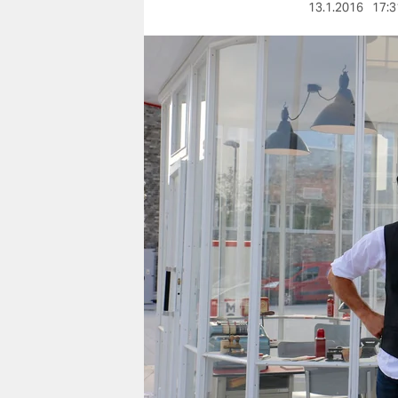
berlin
13.1.2016
17:3
nord
wahrheit
verlag
verlag
veranstaltungen
shop
fragen & hilfe
unterstützen
abo
genossenschaft