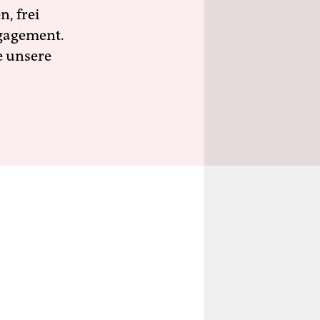
n, frei
ngagement.
e unsere