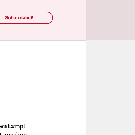
egie.
Schon dabei!
reiskampf
A aus dem