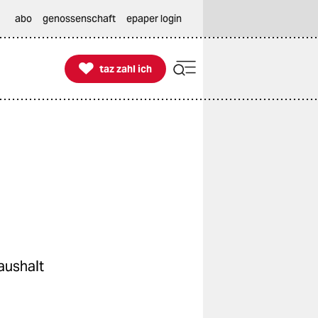
abo
genossenschaft
epaper login

taz zahl ich
taz zahl ich
n
aushalt