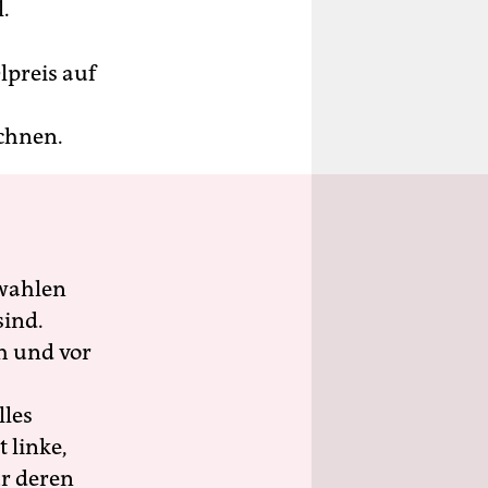
.
lpreis auf
echnen.
wahlen
sind.
h und vor
lles
 linke,
ür deren