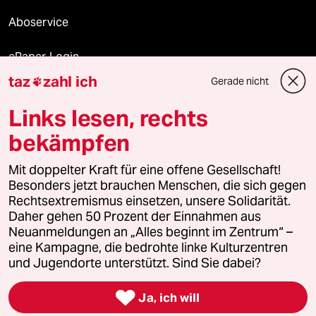
Aboservice
ePaper Login
taz
zahl ich
Gerade nicht

Downloads für Abonnierende
Links lesen, rechts
bekämpfen
© 2026 taz Verlags und Vertriebs GmbH
Alle Rechte vorbehalten. Bei rechtlichen Fragen oder für Genehmigungen
Mit doppelter Kraft für eine offene Gesellschaft!
wenden Sie sich bitte an
lizenzen@taz.de
Besonders jetzt brauchen Menschen, die sich gegen
Rechtsextremismus einsetzen, unsere Solidarität.
Daher gehen 50 Prozent der Einnahmen aus
Feedback
Redaktionsstatut
Kommune-Richtlinien
KI-
Neuanmeldungen an „Alles beginnt im Zentrum“ –
eine Kampagne, die bedrohte linke Kulturzentren
Leitlinie
Informant
Datenschutz
Impressum
AGB
und Jugendorte unterstützt. Sind Sie dabei?
Seitenwende
Einwilligungen widerrufen (Ads)

Ja, ich will