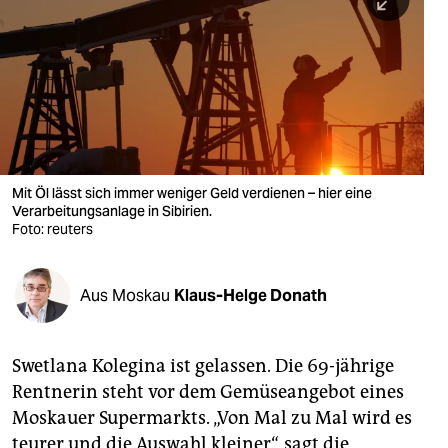
berlin
nord
wahrheit
verlag
verlag
Mit Öl lässt sich immer weniger Geld verdienen – hier eine
Verarbeitungsanlage in Sibirien.
veranstaltungen
Foto: reuters
shop
fragen & hilfe
Aus Moskau
Klaus-Helge Donath
unterstützen
Swetlana Kolegina ist gelassen. Die 69-jährige
abo
Rentnerin steht vor dem Gemüseangebot eines
genossenschaft
Moskauer Supermarkts. „Von Mal zu Mal wird es
teurer und die Auswahl kleiner“, sagt die