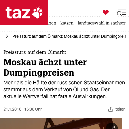

taz zahl ich
ceuta
hitze
bergsteigen
katzen
landtagswahl in sachsen-

taz zahl ich
ie
Preissturz auf dem Ölmarkt: Moskau ächzt unter Dumpingpreis
taz zahl ich
themen
Preissturz auf dem Ölmarkt
Moskau ächzt unter
politik
Dumpingpreisen
öko
Mehr als die Hälfte der russischen Staatseinnahmen
stammt aus dem Verkauf von Öl und Gas. Der
gesellschaft
aktuelle Wertverfall hat fatale Auswirkungen.
kultur
21.1.2016
16:36 Uhr
teilen
sport