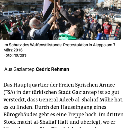
berlin
nord
wahrheit
verlag
Im Schutz des Waffenstillstands: Protestaktion in Aleppo am 7.
verlag
März 2016
Foto: reuters
veranstaltungen
Aus Gaziantep
Cedric Rehman
shop
fragen & hilfe
Das Hauptquartier der Freien Syrischen Armee
(FSA) in der türkischen Stadt Gaziantep ist so gut
unterstützen
versteckt, dass General Adeeb al-Shaliaf Mühe hat,
abo
es zu finden. Durch den Hauseingang eines
Bürogebäudes geht es eine Treppe hoch. Im dritten
genossenschaft
Stock macht al-Shaliaf Halt und überlegt, wo er