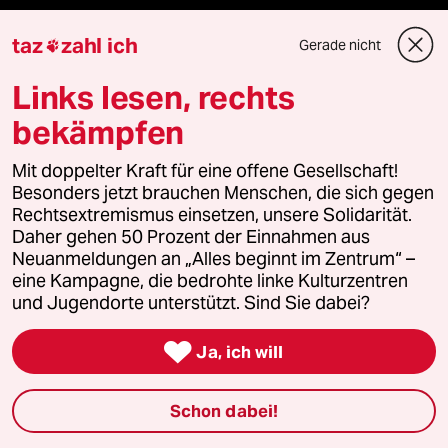
taz zahl ich
taz
zahl ich
Gerade nicht

recherchefonds ausland
Links lesen, rechts
bekämpfen
panterstiftung
Mit doppelter Kraft für eine offene Gesellschaft!
panterpreis 2026
Besonders jetzt brauchen Menschen, die sich gegen
Rechtsextremismus einsetzen, unsere Solidarität.
Daher gehen 50 Prozent der Einnahmen aus
Neuanmeldungen an „Alles beginnt im Zentrum“ –
Podcast
eine Kampagne, die bedrohte linke Kulturzentren
und Jugendorte unterstützt. Sind Sie dabei?
bundestalk

Ja, ich will
fernverbindung
Schon dabei!
klima update°