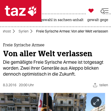

taz zahl ich
hitze
surfen
landtagswahl in sachsen-anhalt
gewalt gegen

taz zahl ich
Nahost
Syrien
Freie Syrische Armee: Von aller Welt verlassen
taz zahl ich
themen
Freie Syrische Armee
Von aller Welt verlassen
politik
Die gemäßigte Freie Syrische Armee ist totgesagt
öko
worden. Zwei ihrer Generäle aus Aleppo blicken
dennoch optimistisch in die Zukunft.
gesellschaft
8.3.2016
20:00 Uhr
teilen
kultur
sport