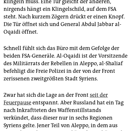
epaper login
klingeln muss. Eine Tür gleicht der anderen,
nirgends hängt ein Klingelschild, auf dem FSA
steht. Nach kurzem Zögern drückt er einen Knopf.
Die Tür öffnet sich und General Abdul Jabbar al-
Oqaidi öffnet.
Schnell fühlt sich das Büro mit dem Gefolge der
beiden FSA-Generäle. Al-Oqaidi ist der Vorsitzende
des Militärrats der Rebellen in Aleppo, al-Shaliaf
befehligt die Freie Polizei in der von der Front
zerissenen zweitgrößten Stadt Syriens.
Zwar hat sich die Lage an der Front
seit der
Feuerpause
entspannt. Aber Russland hat ein Tag
nach Inkraftteten des Waffenstillstands
verkündet, dass dieser nur in sechs Regionen
Syriens gelte. Jener Teil von Aleppo, in dem aus