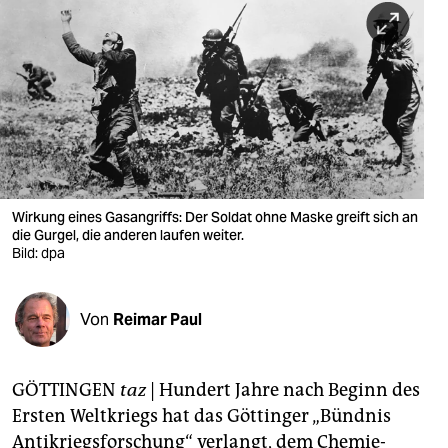
berlin
nord
wahrheit
verlag
verlag
veranstaltungen
Wirkung eines Gasangriffs: Der Soldat ohne Maske greift sich an
die Gurgel, die anderen laufen weiter.
shop
Bild: dpa
fragen & hilfe
Von
Reimar Paul
unterstützen
abo
GÖTTINGEN
taz
| Hundert Jahre nach Beginn des
genossenschaft
Ersten Weltkriegs hat das Göttinger „Bündnis
Antikriegsforschung“ verlangt, dem Chemie-