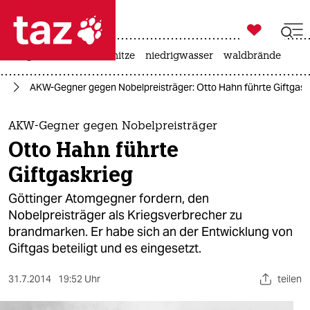

taz zahl ich
krieg in der ukraine
hitze
niedrigwasser
waldbrände

taz zahl ich
eg
AKW-Gegner gegen Nobelpreisträger: Otto Hahn führte Giftgask
taz zahl ich
themen
AKW-Gegner gegen Nobelpreisträger
Otto Hahn führte
politik
Giftgaskrieg
öko
Göttinger Atomgegner fordern, den
Nobelpreisträger als Kriegsverbrecher zu
gesellschaft
brandmarken. Er habe sich an der Entwicklung von
Giftgas beteiligt und es eingesetzt.
kultur
sport
31.7.2014
19:52 Uhr
teilen