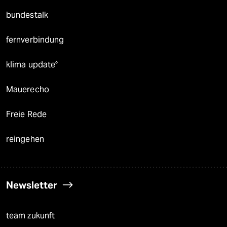
bundestalk
fernverbindung
klima update°
Mauerecho
Freie Rede
reingehen
Newsletter
team zukunft