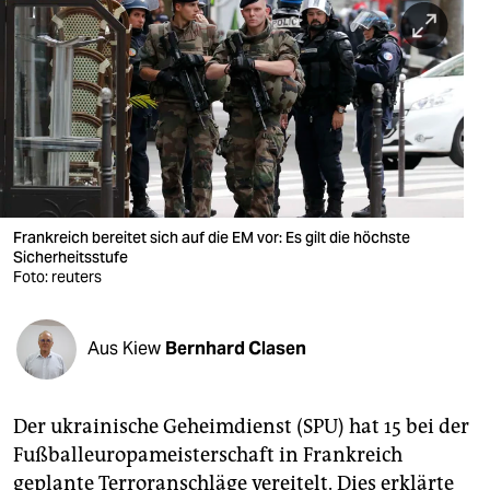
berlin
nord
wahrheit
verlag
verlag
veranstaltungen
Frankreich bereitet sich auf die EM vor: Es gilt die höchste
Sicherheitsstufe
Foto: reuters
shop
fragen & hilfe
Aus Kiew
Bernhard Clasen
unterstützen
abo
Der ukrainische Geheimdienst (SPU) hat 15 bei der
genossenschaft
Fußballeuropameisterschaft in Frankreich
geplante Terroranschläge vereitelt. Dies erklärte