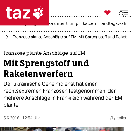

taz zahl ich
hitze
bergsteigen
usa unter trump
katzen
landtagswahl i

taz zahl ich
pa
Franzose plante Anschläge auf EM: Mit Sprengstoff und Rakete
taz zahl ich
themen
Franzose plante Anschläge auf EM
Mit Sprengstoff und
politik
Raketenwerfern
öko
Der ukrainische Geheimdienst hat einen
rechtsextremen Franzosen festgenommen, der
gesellschaft
mehrere Anschläge in Frankreich während der EM
plante.
kultur
sport
6.6.2016
12:54 Uhr
teilen