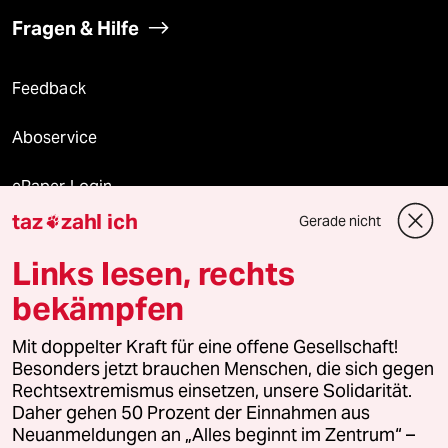
Fragen & Hilfe
Feedback
Aboservice
ePaper Login
taz
zahl ich
Gerade nicht

Downloads für Abonnierende
Links lesen, rechts
bekämpfen
© 2026 taz Verlags und Vertriebs GmbH
Mit doppelter Kraft für eine offene Gesellschaft!
Alle Rechte vorbehalten. Bei rechtlichen Fragen oder für Genehmigungen
wenden Sie sich bitte an
lizenzen@taz.de
Besonders jetzt brauchen Menschen, die sich gegen
Rechtsextremismus einsetzen, unsere Solidarität.
Daher gehen 50 Prozent der Einnahmen aus
Feedback
Redaktionsstatut
Kommune-Richtlinien
KI-
Neuanmeldungen an „Alles beginnt im Zentrum“ –