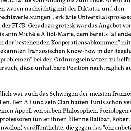
ine Schande vom Anfang bis zum Ende. Alle (fran
n waren nachsichtig mit der Diktatur und den
chtsverletzungen", erklärte Universitätsprofesso
n der FTCR. Geradezu grotesk war das Angebot vo
terin Michèle Alliot-Marie, dem bereits fallend
n der bestehenden Kooperationsabkommen" mit
 bekannten französischen Know-how in der Regel
sproblemen" bei den Ordnungseinsätzen zu helfe
ersuch, diese unhaltbare Position nachträglich au
lich war auch das Schweigen der meisten franzö
llen. Ben Ali und sein Clan hatten Tunis schon ver
 einen Appell von sieben Philosophen, Soziologen
rofessoren (unter ihnen Étienne Balibar, Robert
anvallon) veröffentlichte, die gegen das "ohrenb