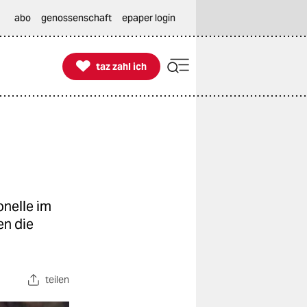
abo
genossenschaft
epaper login

taz zahl ich
taz zahl ich
onelle im
en die
teilen