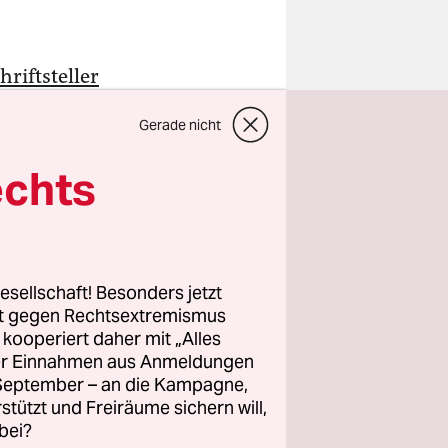
hriftsteller
ffnung
Gerade nicht
en Tag
n und
echts
 Herrscher
amen
esellschaft! Besonders jetzt
als Exil zu
rt gegen Rechtsextremismus
tsteller
z kooperiert daher mit „Alles
ller Einnahmen aus Anmeldungen
urelle
. September – an die Kampagne,
rstützt und Freiräume sichern will,
bei?