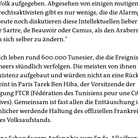
Volk aufgegeben. Abgesehen von einigen mutige
chtsaktivisten gibt es nur wenige, die die Alar
eute noch diskutieren diese Intellektuellen liebe
r Sartre, de Beauvoir oder Camus, als den Arabern
n sich selber zu ändern."
ich leben rund 600.000 Tunesier, die die Ereignis
meers stündlich verfolgen. Die meisten von ihnen
Existenz aufgebaut und würden nicht an eine Rüc
int in Paris Tarek Ben Hiba, der Vorsitzende der
igung FTCR (Fédération des Tunisiens pour une C
ives). Gemeinsam ist fast allen die Enttäuschung 
licher werdende Haltung des offiziellen Frankre
s Volksaufstands.