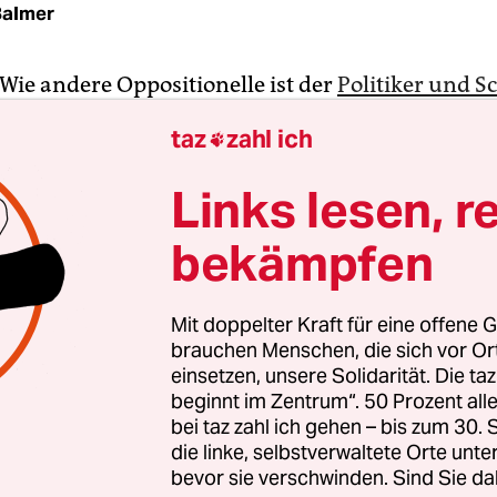
Balmer
 Wie andere Oppositionelle ist der
Politiker und Sc
rzouki
nach langem Exil in Frankreich voller Ho
taz
zahl ich

ien zurückgekehrt. Lange haben sie alle auf dies
Gemeinsam war ihnen, dass sie wegen ihrer Idee
Links lesen, r
 aus Tunesien flüchten mussten oder weil sie den
bekämpfen
rch Mangel an Unterwürfigkeit verärgert hatten.
der historischen Beziehungen und der gemeins
Mit doppelter Kraft für eine offene G
 es für diese Tunesier fast natürlich, Frankreich 
brauchen Menschen, die sich vor O
 galt erst recht für Geisteswissenschaftler, Schrif
einsetzen, unsere Solidarität. Die ta
beginnt im Zentrum“. 50 Prozent a
ater- und Filmschaffenden, für die Paris die kult
bei taz zahl ich gehen – bis zum 30
arstellte.
die linke, selbstverwaltete Orte unte
bevor sie verschwinden. Sind Sie da