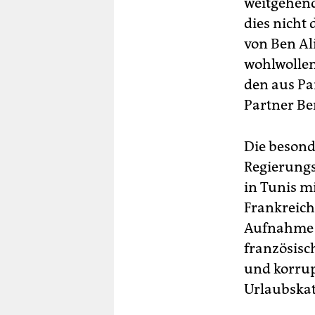
weitgehend
dies nicht
von Ben Al
wohlwollen
den aus Pa
Partner Ben
Die besond
Regierungs
in Tunis m
Frankreich
Aufnahme i
französisch
und korrup
Urlaubskat