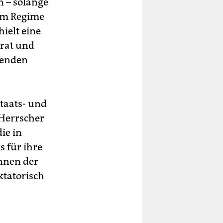
n – solange
zum Regime
ielt eine
rat und
menden
taats- und
 Herrscher
ie in
s für ihre
nnen der
ktatorisch