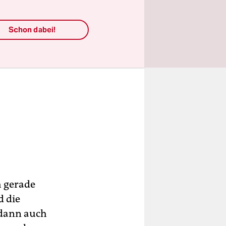
Schon dabei!
h gerade
d die
 dann auch