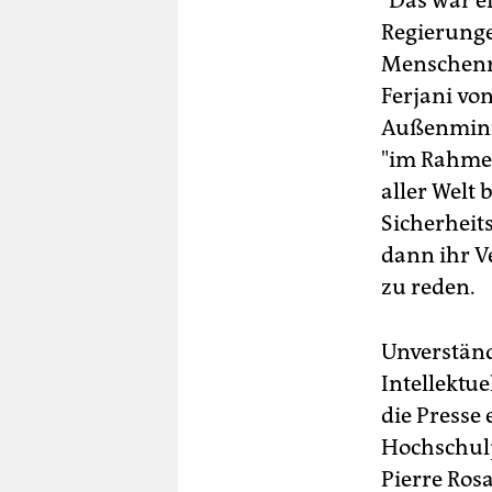
"Das war e
Regierunge
Menschenre
Ferjani vo
Außenminis
"im Rahme
aller Welt
Sicherheit
dann ihr V
zu reden.
Unverständ
Intellektue
die Presse
Hochschulp
Pierre Ros