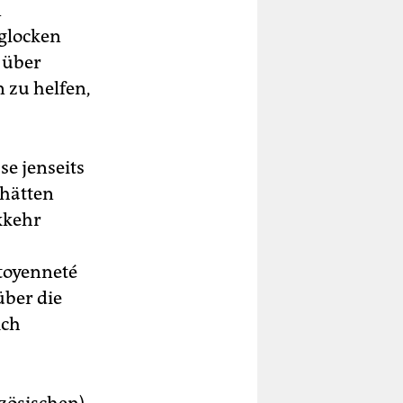
n
mglocken
r über
 zu helfen,
se jenseits
 hätten
kkehr
itoyenneté
über die
ich