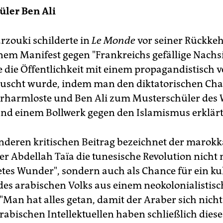
üler Ben Ali
zouki schilderte in
Le Monde
vor seiner Rückke
inem Manifest gegen "Frankreichs gefällige Nachs
e die Öffentlichkeit mit einem propagandistisch v
uscht wurde, indem man den diktatorischen Cha
rharmloste und Ben Ali zum Musterschüler des 
d einem Bollwerk gegen den Islamismus erklärt
nderen kritischen Beitrag bezeichnet der marok
ler Abdellah Taïa die tunesische Revolution nicht 
tes Wunder", sondern auch als Chance für ein kul
es arabischen Volks aus einem neokolonialistis
Man hat alles getan, damit der Araber sich nicht 
rabischen Intellektuellen haben schließlich diese