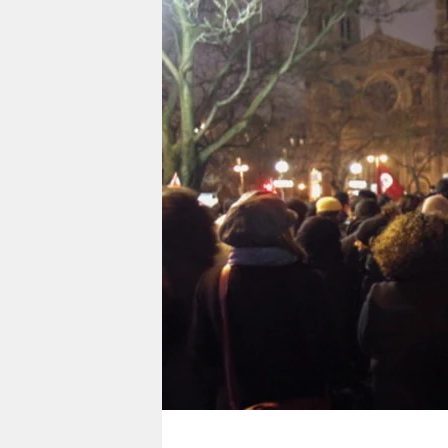
berlin
nord
wahrheit
verlag
verlag
veranstaltungen
shop
fragen & hilfe
unterstützen
abo
genossenschaft