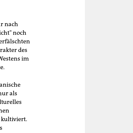
hr nach
icht" noch
erfälschten
rakter des
Westens im
e.
kanische
nur als
turelles
chen
kultiviert.
s