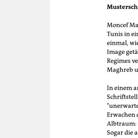
Mustersch
Moncef Mar
Tunis in e
einmal, wi
Image getä
Regimes ve
Maghreb un
In einem a
Schriftstel
"unerwarte
Erwachen d
Albtraum: "
Sogar die a