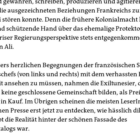
 gewähren, schreiben, produzieren und agitiere
 die ausgezeichneten Beziehungen Frankreichs 
i stören konnte. Denn die frühere Kolonialmacht h
d schützende Hand über das ehemalige Protekto
riser Regierungsperspektive stets entgegenkom
 Ali.
ers herzlichen Begegnungen der französischen S
chefs (von links und rechts) mit dem verhassten
it ansehen zu müssen, nahmen die Exiltunesier, d
 keine geschlossene Gemeinschaft bilden, als Prei
n Kauf. Im Übrigen scheinen die meisten LeserI
en Presse erst jetzt zu entdecken, wie hässlich di
t die Realität hinter der schönen Fassade des
alogs war.