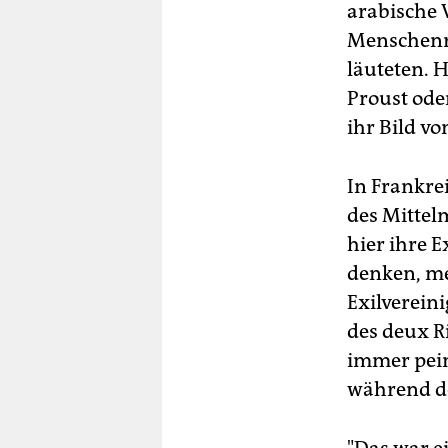
arabische 
Menschenre
läuteten. H
Proust ode
ihr Bild vo
In Frankre
des Mittel
hier ihre 
denken, me
Exilverein
des deux R
immer pein
während de