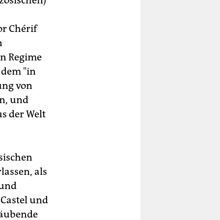
zösischen)
r Chérif
n
en Regime
 dem "in
ung von
n, und
s der Welt
sischen
lassen, als
 und
 Castel und
etäubende