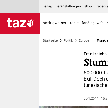
hautnavigation anspringen
hauptinhalt anspringen
footer anspringen
verlag
veranstaltungen
shop
fragen &
niedrigwasser
rente
landtagswahl i

taz zahl ich
taz zahl ich
Startseite
Politik
Europa
Frankre
themen
politik
Frankreichs 
Stum
öko
600.000 Tun
gesellschaft
Exil. Doch 
tunesische 
kultur
sport
20.1.2011
15:3