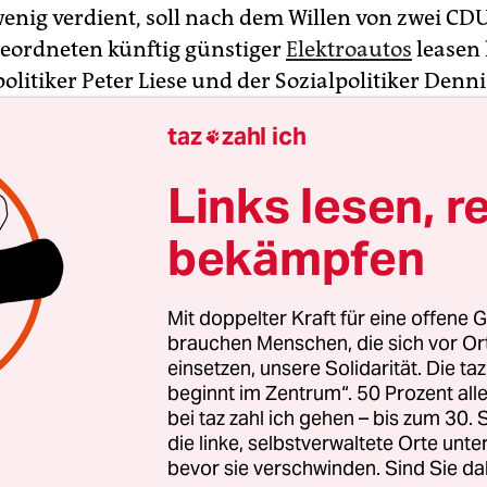
wenig verdient, soll nach dem Willen von zwei CD
eordneten künftig günstiger
Elektroautos
leasen
litiker Peter Liese und der Sozialpolitiker Denn
 wollen ein ähnliches Modell, wie es bereits in F
taz
zahl ich

t wird, jedoch mit Einschränkungen: Die Förderun
ürgergeldempfänger gehen, teilten die beiden A
Links lesen, r
bekämpfen
n sollen Arbeitnehmerinnen und Arbeitnehmer, k
dige sowie Rentnerinnen und Rentner. Die
Mit doppelter Kraft für eine offene G
grenze für die Förderung soll laut dem Vorschl
brauchen Menschen, die sich vor O
o Jahresgehalt liegen – was dem aktuellen Media
einsetzen, unsere Solidarität. Die ta
beginnt im Zentrum“. 50 Prozent a
.
bei taz zahl ich gehen – bis zum 30
die linke, selbstverwaltete Orte unte
bevor sie verschwinden. Sind Sie da