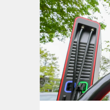
berlin
nord
wahrheit
verlag
verlag
veranstaltungen
shop
fragen & hilfe
unterstützen
abo
genossenschaft