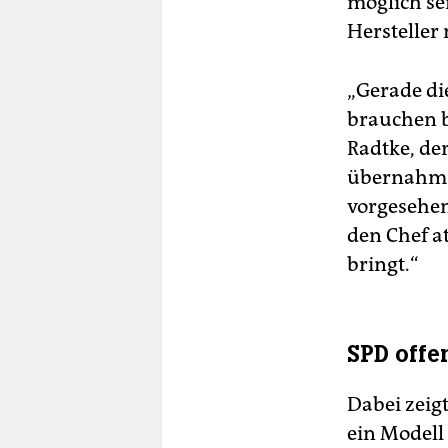
möglich sei
Hersteller
„Gerade di
brauchen 
Radtke, de
übernahm.
vorgesehen,
den Chef at
bringt.“
SPD offen
Dabei zeigt
ein Modell