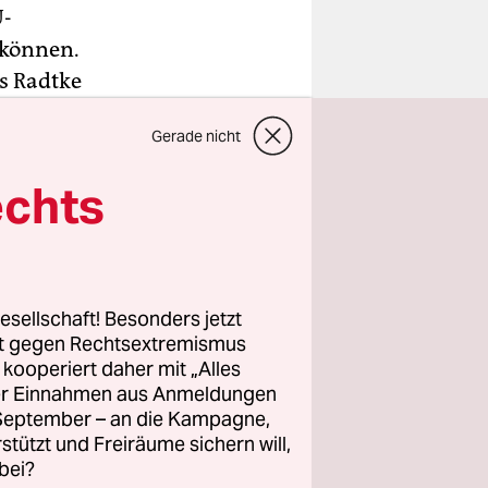
U-
 können.
is Radtke
rankreich
Gerade nicht
g soll
bgeordneten
echts
leine
esellschaft! Besonders jetzt
ag bei
rt gegen Rechtsextremismus
nlohn
z kooperiert daher mit „Alles
ller Einnahmen aus Anmeldungen
. September – an die Kampagne,
rstützt und Freiräume sichern will,
bei?