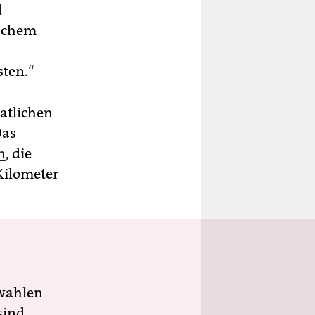
d
ischem
sten.“
atlichen
Das
n
, die
Kilometer
wahlen
sind.