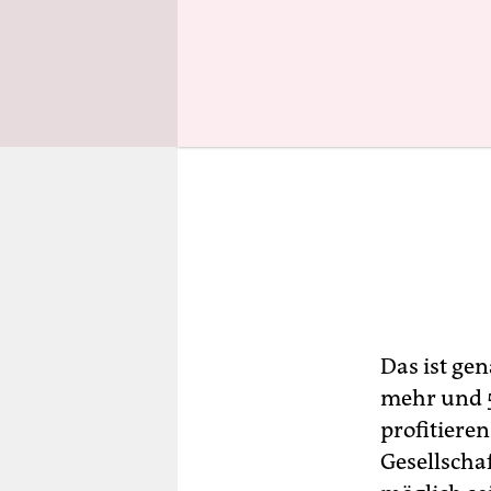
Das ist ge
mehr und 5
profitiere
Gesellscha