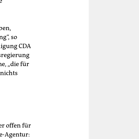
e
ben,
g“, so
inigung CDA
sregierung
e, „die für
 nichts
r offen für
se-Agentur: