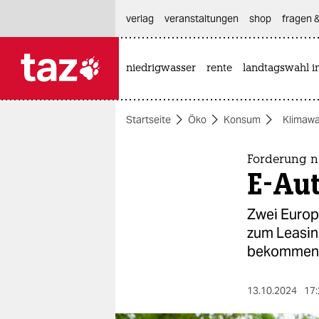
hautnavigation anspringen
hauptinhalt anspringen
footer anspringen
verlag
veranstaltungen
shop
fragen &
niedrigwasser
rente
landtagswahl i

taz zahl ich
taz zahl ich
Startseite
Öko
Konsum
Klimawa
themen
politik
Forderung n
E-Aut
öko
Zwei Europ
gesellschaft
zum Leasin
bekommen
kultur
sport
13.10.2024
17: