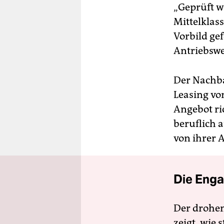
„Geprüft w
Mittelklas
Vorbild ge
Antriebswe
Der Nachba
Leasing vo
Angebot ri
beruflich 
von ihrer A
Die Enga
Der drohe
zeigt, wie