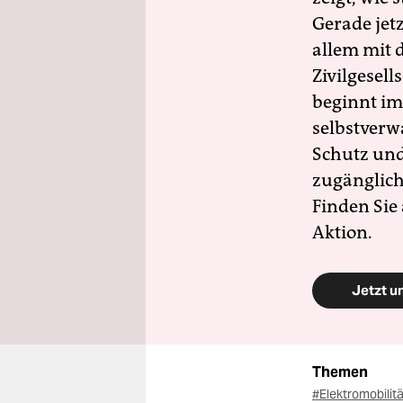
Gerade jet
allem mit d
Zivilgesell
beginnt im
selbstverw
Schutz und 
zugänglich
Finden Sie
Aktion.
Jetzt u
Themen
#Elektromobilit