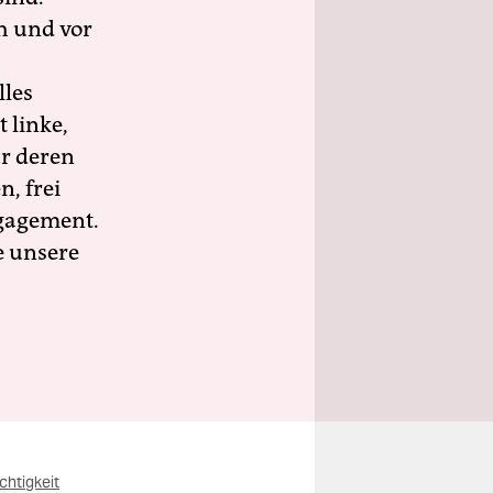
h und vor
lles
 linke,
ür deren
n, frei
ngagement.
e unsere
chtigkeit