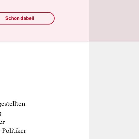
Schon dabei!
estellten
g
er
-Politiker