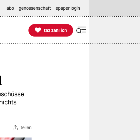
abo
genossenschaft
epaper login

taz zahl ich
taz zahl ich
l
Zuschüsse
nichts
teilen