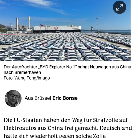
berlin
nord
wahrheit
verlag
verlag
veranstaltungen
Der Autofrachter „BYD Explorer No.1“ bringt Neuwagen aus China
nach Bremerhaven
Foto: Wang Feng/imago
shop
fragen & hilfe
Aus Brüssel
Eric Bonse
unterstützen
abo
Die EU-Staaten haben den Weg für Strafzölle auf
genossenschaft
Elektroautos aus China frei gemacht. Deutschland
hatte sich wiederholt gegen solche Zölle