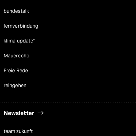
bundestalk
fernverbindung
klima update°
Mauerecho
Freie Rede
reingehen
Newsletter
team zukunft