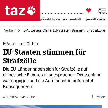

taz zahl ich
hitze
surfen
landtagswahl in sachsen-anhalt
gewalt gegen

taz zahl ich
Verkehr
E-Autos aus China: EU-Staaten stimmen für Strafzölle
taz zahl ich
themen
E-Autos aus China
EU-Staaten stimmen für
politik
Strafzölle
öko
Die EU-Länder haben sich für Strafzölle auf
chinesische E-Autos ausgesprochen. Deutschland
gesellschaft
war dagegen und die Autoindustrie befürchtet
Konsequenzen.
kultur
sport
4.10.2024
14:12 Uhr
teilen