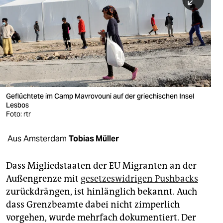
berlin
nord
wahrheit
verlag
verlag
Geflüchtete im Camp Mavrovouni auf der griechischen Insel
Lesbos
veranstaltungen
Foto: rtr
shop
Aus Amsterdam
Tobias Müller
fragen & hilfe
unterstützen
Dass Migliedstaaten der EU Migranten an der
Außengrenze mit
gesetzeswidrigen Pushbacks
abo
zurückdrängen, ist hinlänglich bekannt. Auch
dass Grenzbeamte dabei nicht zimperlich
genossenschaft
vorgehen, wurde mehrfach dokumentiert. Der