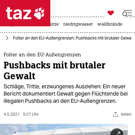

taz zahl ich
krieg in der ukraine
hitze
niedrigwasser
waldbrände

taz zahl ich
ht
Folter an den EU-Außengrenzen: Pushbacks mit brutaler Gewalt
taz zahl ich
themen
Folter an den EU-Außengrenzen
Pushbacks mit brutaler
politik
Gewalt
öko
Schläge, Tritte, erzwungenes Ausziehen: Ein neuer
Bericht dokumentiert Gewalt gegen Flüchtende bei
gesellschaft
illegalen Pushbacks an den EU-Außengrenzen.
kultur
4.5.2021
9:27 Uhr
teilen
sport