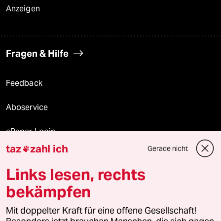
Anzeigen
Fragen & Hilfe
Feedback
Aboservice
ePaper Login
taz
zahl ich
Gerade nicht

Downloads für Abonnierende
Links lesen, rechts
bekämpfen
© 2026 taz Verlags und Vertriebs GmbH
Mit doppelter Kraft für eine offene Gesellschaft!
Alle Rechte vorbehalten. Bei rechtlichen Fragen oder für Genehmigungen
wenden Sie sich bitte an
lizenzen@taz.de