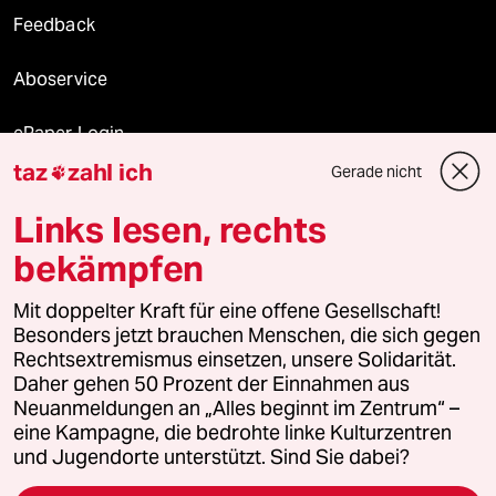
Feedback
Aboservice
ePaper Login
taz
zahl ich
Gerade nicht

Downloads für Abonnierende
Links lesen, rechts
bekämpfen
© 2026 taz Verlags und Vertriebs GmbH
Alle Rechte vorbehalten. Bei rechtlichen Fragen oder für Genehmigungen
Mit doppelter Kraft für eine offene Gesellschaft!
wenden Sie sich bitte an
lizenzen@taz.de
Besonders jetzt brauchen Menschen, die sich gegen
Rechtsextremismus einsetzen, unsere Solidarität.
Daher gehen 50 Prozent der Einnahmen aus
Feedback
Redaktionsstatut
Kommune-Richtlinien
KI-
Neuanmeldungen an „Alles beginnt im Zentrum“ –
eine Kampagne, die bedrohte linke Kulturzentren
Leitlinie
Informant
Datenschutz
Impressum
AGB
und Jugendorte unterstützt. Sind Sie dabei?