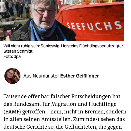
berlin
nord
wahrheit
verlag
Will nicht ruhig sein: Schleswig-Holsteins Flüchtlingsbeauftragter
verlag
Stefan Schmidt
Foto: dpa
veranstaltungen
shop
Aus Neumünster
Esther Geißlinger
fragen & hilfe
Tausende offenbar falscher Entscheidungen hat
unterstützen
das Bundesamt für Migration und Flüchtlinge
abo
(BAMF) getroffen – nein, nicht in Bremen, sondern
in allen seinen Amtsstellen. Zumindest sehen das
genossenschaft
deutsche Gerichte so, die Geflüchteten, die gegen