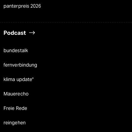
panterpreis 2026
Podcast
bundestalk
fernverbindung
klima update°
Mauerecho
Freie Rede
reingehen