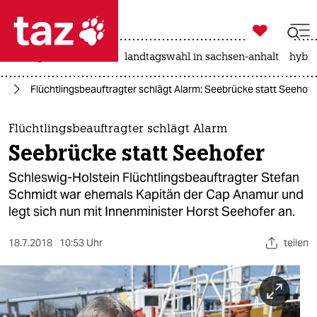

taz zahl ich
niedrigwasser
rente
landtagswahl in sachsen-anhalt
hybri

taz zahl ich
rd
Flüchtlingsbeauftragter schlägt Alarm: Seebrücke statt Seehofe
taz zahl ich
themen
Flüchtlingsbeauftragter schlägt Alarm
Seebrücke statt Seehofer
politik
Schleswig-Holstein Flüchtlingsbeauftragter Stefan
öko
Schmidt war ehemals Kapitän der Cap Anamur und
legt sich nun mit Innenminister Horst Seehofer an.
gesellschaft
18.7.2018
10:53 Uhr
teilen
kultur
sport