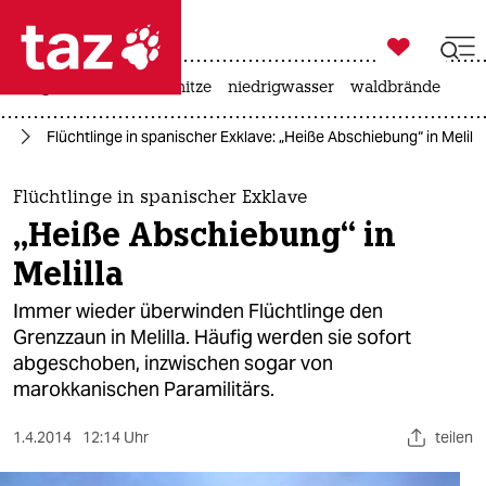

taz zahl ich
krieg in der ukraine
hitze
niedrigwasser
waldbrände

taz zahl ich
pa
Flüchtlinge in spanischer Exklave: „Heiße Abschiebung“ in Melilla
taz zahl ich
themen
Flüchtlinge in spanischer Exklave
„Heiße Abschiebung“ in
politik
Melilla
öko
Immer wieder überwinden Flüchtlinge den
Grenzzaun in Melilla. Häufig werden sie sofort
gesellschaft
abgeschoben, inzwischen sogar von
marokkanischen Paramilitärs.
kultur
sport
1.4.2014
12:14 Uhr
teilen