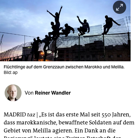
berlin
nord
wahrheit
verlag
verlag
veranstaltungen
Flüchtlinge auf dem Grenzzaun zwischen Marokko und Melilla.
Bild: ap
shop
fragen & hilfe
Von
Reiner Wandler
unterstützen
MADRID
taz
| „Es ist das erste Mal seit 550 Jahren,
abo
dass marokkanische, bewaffnete Soldaten auf dem
genossenschaft
Gebiet von Melilla agieren. Ein Dank an die