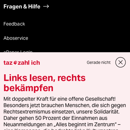
Fragen & Hilfe
Feedback
Aboservice
ePaper Login
taz
zahl ich
Gerade nicht

Downloads für Abonnierende
Links lesen, rechts
bekämpfen
© 2026 taz Verlags und Vertriebs GmbH
Alle Rechte vorbehalten. Bei rechtlichen Fragen oder für Genehmigungen
Mit doppelter Kraft für eine offene Gesellschaft!
wenden Sie sich bitte an
lizenzen@taz.de
Besonders jetzt brauchen Menschen, die sich gegen
Rechtsextremismus einsetzen, unsere Solidarität.
Daher gehen 50 Prozent der Einnahmen aus
Feedback
Redaktionsstatut
Kommune-Richtlinien
KI-
Neuanmeldungen an „Alles beginnt im Zentrum“ –