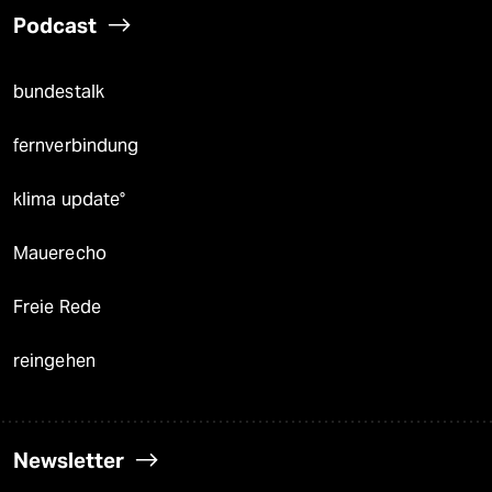
Podcast
bundestalk
fernverbindung
klima update°
Mauerecho
Freie Rede
reingehen
Newsletter