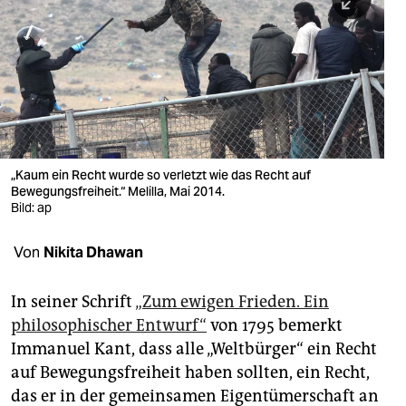
berlin
nord
wahrheit
verlag
verlag
„Kaum ein Recht wurde so verletzt wie das Recht auf
Bewegungsfreiheit.“ Melilla, Mai 2014.
veranstaltungen
Bild: ap
shop
Von
Nikita Dhawan
fragen & hilfe
unterstützen
In seiner Schrift
„Zum ewigen Frieden. Ein
philosophischer Entwurf“
von 1795 bemerkt
abo
Immanuel Kant, dass alle „Weltbürger“ ein Recht
auf Bewegungsfreiheit haben sollten, ein Recht,
genossenschaft
das er in der gemeinsamen Eigentümerschaft an