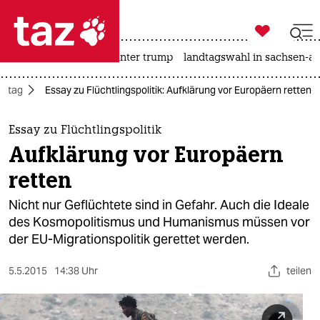

taz zahl ich
nahost-konflikt
usa unter trump
landtagswahl in sachsen-an

taz zahl ich
Alltag
Essay zu Flüchtlingspolitik: Aufklärung vor Europäern retten
taz zahl ich
themen
Essay zu Flüchtlingspolitik
Aufklärung vor Europäern
politik
retten
öko
Nicht nur Geflüchtete sind in Gefahr. Auch die Ideale
des Kosmopolitismus und Humanismus müssen vor
gesellschaft
der EU-Migrationspolitik gerettet werden.
kultur
5.5.2015
14:38 Uhr
teilen
sport