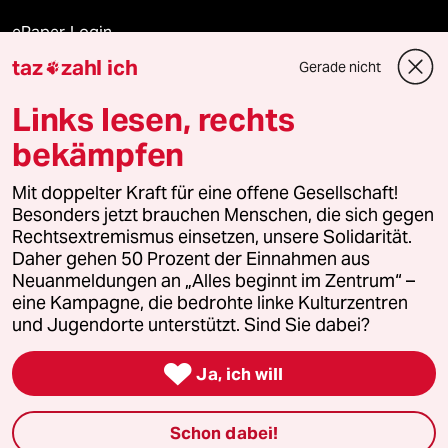
ePaper Login
taz
zahl ich
Gerade nicht

Downloads für Abonnierende
Links lesen, rechts
bekämpfen
© 2026 taz Verlags und Vertriebs GmbH
Alle Rechte vorbehalten. Bei rechtlichen Fragen oder für Genehmigungen
Mit doppelter Kraft für eine offene Gesellschaft!
wenden Sie sich bitte an
lizenzen@taz.de
Besonders jetzt brauchen Menschen, die sich gegen
Rechtsextremismus einsetzen, unsere Solidarität.
Daher gehen 50 Prozent der Einnahmen aus
Feedback
Redaktionsstatut
Kommune-Richtlinien
KI-
Neuanmeldungen an „Alles beginnt im Zentrum“ –
eine Kampagne, die bedrohte linke Kulturzentren
Leitlinie
Informant
Datenschutz
Impressum
AGB
und Jugendorte unterstützt. Sind Sie dabei?
Seitenwende
Einwilligungen widerrufen (Ads)

Ja, ich will
Schon dabei!