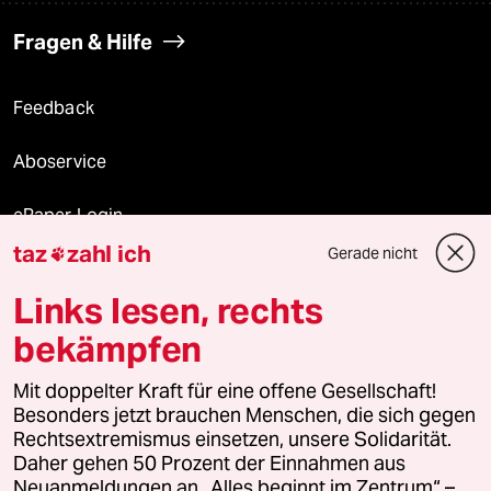
Fragen & Hilfe
Feedback
Aboservice
ePaper Login
taz
zahl ich
Gerade nicht

Downloads für Abonnierende
Links lesen, rechts
bekämpfen
© 2026 taz Verlags und Vertriebs GmbH
Mit doppelter Kraft für eine offene Gesellschaft!
Alle Rechte vorbehalten. Bei rechtlichen Fragen oder für Genehmigungen
wenden Sie sich bitte an
lizenzen@taz.de
Besonders jetzt brauchen Menschen, die sich gegen
Rechtsextremismus einsetzen, unsere Solidarität.
Daher gehen 50 Prozent der Einnahmen aus
Feedback
Redaktionsstatut
Kommune-Richtlinien
KI-
Neuanmeldungen an „Alles beginnt im Zentrum“ –