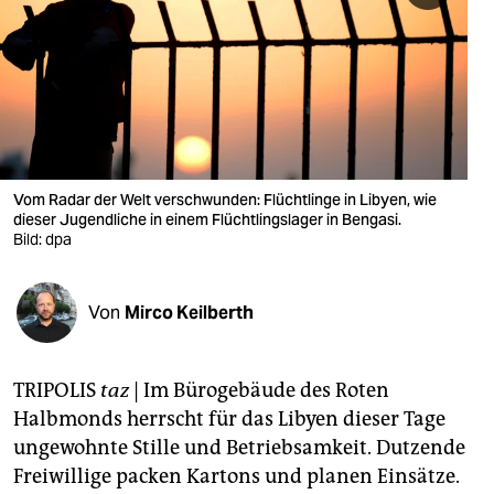
berlin
nord
wahrheit
verlag
verlag
Vom Radar der Welt verschwunden: Flüchtlinge in Libyen, wie
dieser Jugendliche in einem Flüchtlingslager in Bengasi.
veranstaltungen
Bild: dpa
shop
Von
Mirco Keilberth
fragen & hilfe
unterstützen
TRIPOLIS
taz
| Im Bürogebäude des Roten
abo
Halbmonds herrscht für das Libyen dieser Tage
ungewohnte Stille und Betriebsamkeit. Dutzende
genossenschaft
Freiwillige packen Kartons und planen Einsätze.