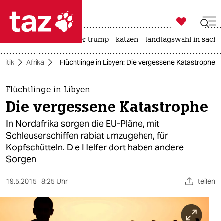

taz zahl ich
bergsteigen
usa unter trump
katzen
landtagswahl in sachs

taz zahl ich
olitik
Afrika
Flüchtlinge in Libyen: Die vergessene Katastrophe
taz zahl ich
themen
Flüchtlinge in Libyen
Die vergessene Katastrophe
politik
In Nordafrika sorgen die EU-Pläne, mit
öko
Schleuserschiffen rabiat umzugehen, für
Kopfschütteln. Die Helfer dort haben andere
gesellschaft
Sorgen.
kultur
19.5.2015
8:25 Uhr
teilen
sport