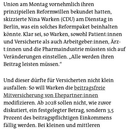
epaper login
Union am Montag vornehmlich ihren
prinzipiellen Reformwillen bekundet hatten,
skizzierte Nina Warken (CDU) am Dienstag in
Berlin, was ein solches Reformpaket beinhalten
könnte. Klar sei, so Warken, sowohl Pa­ti­en­t:in­nen
und Versicherte als auch Arbeitgeber:innen, Ärz­
t:in­nen und die Pharmaindustrie müssten sich auf
Veränderungen einstellen. „Alle werden ihren
Beitrag leisten müssen.“
Und dieser dürfte für Versicherten nicht klein
ausfallen: So will Warken die
beitragsfreie
Mitversicherung von Ehe­part­ne­r:in­nen
modifizieren. Ab 2028 sollen nicht, wie zuvor
diskutiert, ein festgelegter Betrag, sondern 3,5
Prozent des beitragspflichtigen Einkommens
fällig werden. Bei kleinen und mittleren