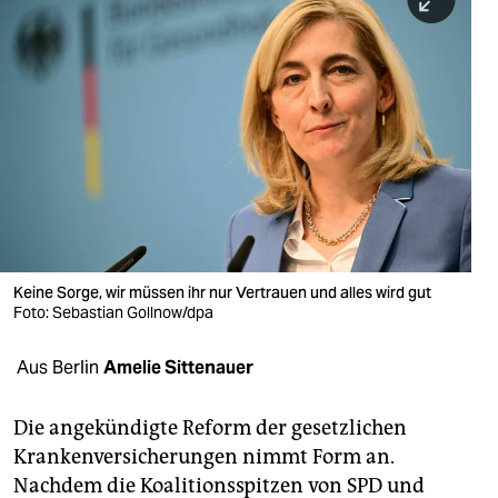
berlin
nord
wahrheit
verlag
verlag
veranstaltungen
shop
Keine Sorge, wir müssen ihr nur Vertrauen und alles wird gut
Foto: Sebastian Gollnow/dpa
fragen & hilfe
Aus Berlin
Amelie Sittenauer
unterstützen
abo
Die angekündigte Reform der gesetzlichen
Krankenversicherungen nimmt Form an.
genossenschaft
Nachdem die Koalitionsspitzen von SPD und