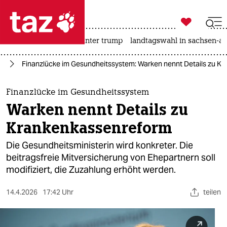

taz zahl ich
nahost-konflikt
usa unter trump
landtagswahl in sachsen-an

taz zahl ich
nd
Finanzlücke im Gesundheitssystem: Warken nennt Details zu K
taz zahl ich
themen
Finanzlücke im Gesundheitssystem
Warken nennt Details zu
politik
Krankenkassenreform
öko
Die Gesundheitsministerin wird konkreter. Die
beitragsfreie Mitversicherung von Ehepartnern soll
gesellschaft
modifiziert, die Zuzahlung erhöht werden.
kultur
14.4.2026
17:42 Uhr
teilen
sport