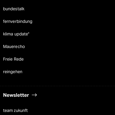
bundestalk
fernverbindung
klima update°
Mauerecho
Freie Rede
reingehen
Newsletter
team zukunft