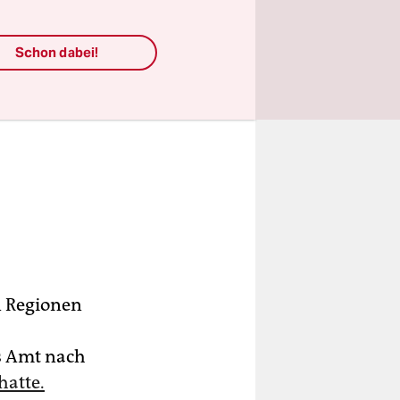
Schon dabei!
n Regionen
s Amt nach
atte.