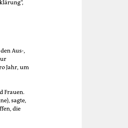
klärung“,
 den Aus-,
zur
pro Jahr, um
d Frauen.
e), sagte,
fen, die