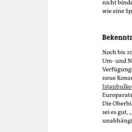
nicht bind
wie eine S
Bekenntn
Noch bis 20
Um- und N
Verfügung. 
neue Konze
Istanbulko
Europarat
Die Oberbü
sei es gut,
unabhängig