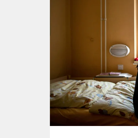
berlin
nord
wahrheit
verlag
verlag
veranstaltungen
shop
fragen & hilfe
unterstützen
abo
genossenschaft