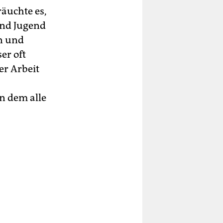
äuchte es,
und Jugend
en und
er oft
er Arbeit
n dem alle