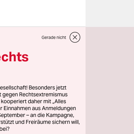
l
Gerade nicht
anzierung
echts
atung bei
et werden.
den Tischs
esellschaft! Besonders jetzt
am gegen
rt gegen Rechtsextremismus
z kooperiert daher mit „Alles
 einen
ller Einnahmen aus Anmeldungen
. September – an die Kampagne,
rstützt und Freiräume sichern will,
bei?