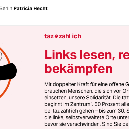
Berlin
Patricia Hecht
der und Kommunen sprechen sich zum ersten Ma
taz
zahl ich

 für einen bundeseinheitlichen Rahmen zur Fin
häusern sowie ambulanten Hilfs- und
Links lesen, r
einrichtungen aus. Damit sollen Schutz und Ber
bekämpfen
sspezifischer und häuslicher Gewalt gewährleist
onspapier, das am Mittwoch als Ergebnis des Run
Mit doppelter Kraft für eine offene G
 Ländern und Kommunen zum Thema „Gemeins
brauchen Menschen, die sich vor O
einsetzen, unsere Solidarität. Die ta
Frauen“ vorgestellt wurde, soll die Grundlage für
beginnt im Zentrum“. 50 Prozent a
urf in der nächsten Legislatur bilden.
bei taz zahl ich gehen – bis zum 30
die linke, selbstverwaltete Orte unte
bevor sie verschwinden. Sind Sie da