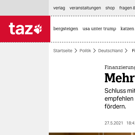
hautnavigation anspringen
hauptinhalt anspringen
footer anspringen
verlag
veranstaltungen
shop
fragen &
bergsteigen
usa unter trump
katzen

taz zahl ich
taz zahl ich
Startseite
Politik
Deutschland
F
themen
politik
Finanzierun
Mehr
öko
Schluss mi
gesellschaft
empfehlen 
fördern.
kultur
sport
27.5.2021
18:4