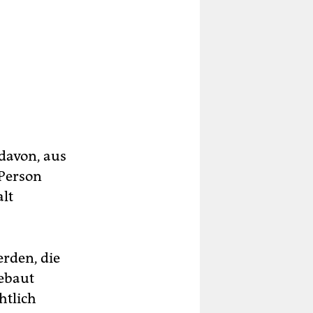
davon, aus
 Person
alt
erden, die
gebaut
htlich