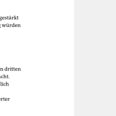
gestärkt
ng würden
n dritten
cht.
lich
erter