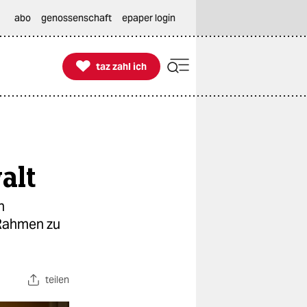
abo
genossenschaft
epaper login

taz zahl ich
taz zahl ich
alt
n
 Rahmen zu
teilen