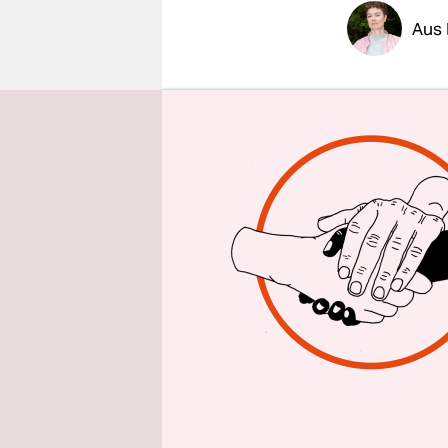
epaper login
Aus 
Bund, Län
gemeinsam
von Frauen
Betreuungs
geschlecht
Das Positi
von Bund,
Gewalt an 
Gesetzentw