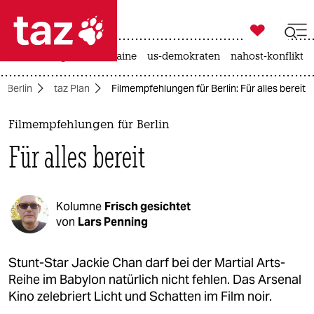

taz zahl ich
hitze
krieg in der ukraine
us-demokraten
nahost-konflikt

taz zahl ich
Berlin
taz Plan
Filmempfehlungen für Berlin: Für alles bereit
taz zahl ich
themen
Filmempfehlungen für Berlin
Für alles bereit
politik
öko
Kolumne
Frisch gesichtet
gesellschaft
von
Lars Penning
kultur
Stunt-Star Jackie Chan darf bei der Martial Arts-
Reihe im Babylon natürlich nicht fehlen. Das Arsenal
sport
Kino zelebriert Licht und Schatten im Film noir.