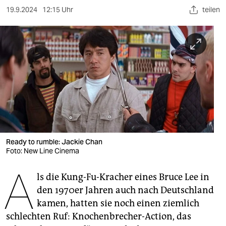
berlin
19.9.2024
12:15 Uhr
teilen
nord
wahrheit
verlag
verlag
veranstaltungen
shop
Ready to rumble: Jackie Chan
fragen & hilfe
Foto: New Line Cinema
A
unterstützen
ls die Kung-Fu-Kracher eines Bruce Lee in
abo
den 1970er Jahren auch nach Deutschland
kamen, hatten sie noch einen ziemlich
genossenschaft
schlechten Ruf: Knochenbrecher-Action, das