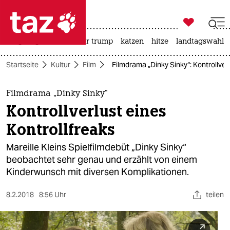

taz zahl ich
bergsteigen
usa unter trump
katzen
hitze
landtagswahl i

taz zahl ich
Startseite
Kultur
Film
Filmdrama „Dinky Sinky“: Kontrollverl
taz zahl ich
themen
Filmdrama „Dinky Sinky“
Kontrollverlust eines
politik
Kontrollfreaks
öko
Mareille Kleins Spielfilmdebüt „Dinky Sinky“
beobachtet sehr genau und erzählt von einem
gesellschaft
Kinderwunsch mit diversen Komplikationen.
kultur
8.2.2018
8:56 Uhr
teilen
sport