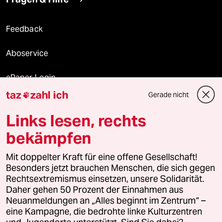
Feedback
Aboservice
ePaper Login
taz
zahl ich
Gerade nicht

Downloads für Abonnierende
Links lesen, rechts
bekämpfen
© 2026 taz Verlags und Vertriebs GmbH
Mit doppelter Kraft für eine offene Gesellschaft!
Alle Rechte vorbehalten. Bei rechtlichen Fragen oder für Genehmigungen
wenden Sie sich bitte an
lizenzen@taz.de
Besonders jetzt brauchen Menschen, die sich gegen
Rechtsextremismus einsetzen, unsere Solidarität.
Daher gehen 50 Prozent der Einnahmen aus
Feedback
Redaktionsstatut
Kommune-Richtlinien
KI-
Neuanmeldungen an „Alles beginnt im Zentrum“ –
eine Kampagne, die bedrohte linke Kulturzentren
Leitlinie
Informant
Datenschutz
Impressum
AGB