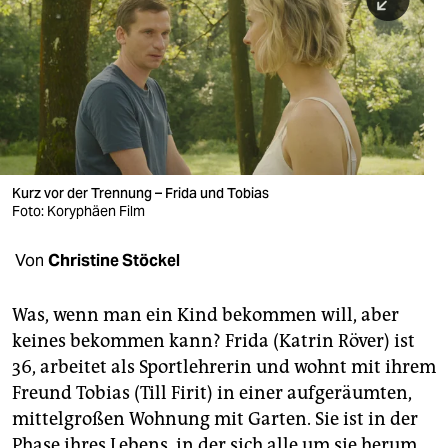
berlin
nord
wahrheit
verlag
verlag
Kurz vor der Trennung – Frida und Tobias
Foto: Koryphäen Film
veranstaltungen
shop
Von
Christine Stöckel
fragen & hilfe
Was, wenn man ein Kind bekommen will, aber
unterstützen
keines bekommen kann? Frida (Katrin Röver) ist
36, arbeitet als Sportlehrerin und wohnt mit ihrem
abo
Freund Tobias (Till Firit) in einer aufgeräumten,
genossenschaft
mittelgroßen Wohnung mit Garten. Sie ist in der
Phase ihres Lebens, in der sich alle um sie herum