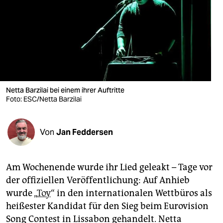
berlin
nord
wahrheit
verlag
verlag
Netta Barzilai bei einem ihrer Auftritte
Foto: ESC/Netta Barzilai
veranstaltungen
shop
Von
Jan Feddersen
fragen & hilfe
unterstützen
Am Wochenende wurde ihr Lied geleakt – Tage vor
der offiziellen Veröffentlichung: Auf Anhieb
abo
wurde „
Toy
“ in den internationalen Wettbüros als
genossenschaft
heißester Kandidat für den Sieg beim Eurovision
Song Contest in Lissabon gehandelt. Netta