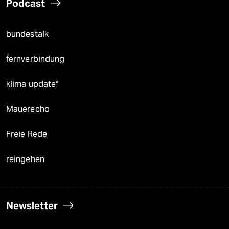
Podcast
bundestalk
fernverbindung
klima update°
Mauerecho
Freie Rede
reingehen
Newsletter