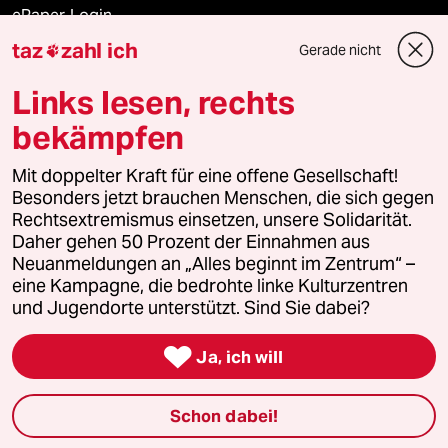
ePaper Login
taz
zahl ich
Gerade nicht

Downloads für Abonnierende
Links lesen, rechts
bekämpfen
© 2026 taz Verlags und Vertriebs GmbH
Alle Rechte vorbehalten. Bei rechtlichen Fragen oder für Genehmigungen
Mit doppelter Kraft für eine offene Gesellschaft!
wenden Sie sich bitte an
lizenzen@taz.de
Besonders jetzt brauchen Menschen, die sich gegen
Rechtsextremismus einsetzen, unsere Solidarität.
Daher gehen 50 Prozent der Einnahmen aus
Feedback
Redaktionsstatut
Kommune-Richtlinien
KI-
Neuanmeldungen an „Alles beginnt im Zentrum“ –
eine Kampagne, die bedrohte linke Kulturzentren
Leitlinie
Informant
Datenschutz
Impressum
AGB
und Jugendorte unterstützt. Sind Sie dabei?
Seitenwende
Einwilligungen widerrufen (Ads)

Ja, ich will
Schon dabei!