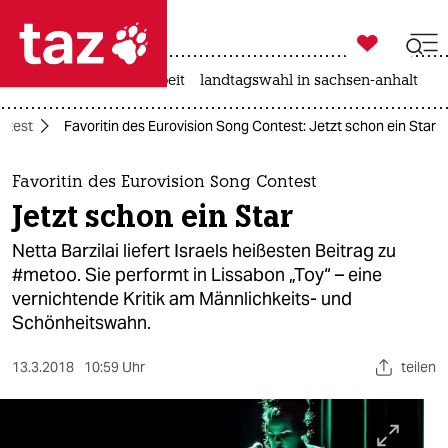

taz zahl ich
autowahn
hitze
arbeit
landtagswahl in sachsen-anhalt

taz zahl ich
ntest
Favoritin des Eurovision Song Contest: Jetzt schon ein Star
taz zahl ich
themen
Favoritin des Eurovision Song Contest
Jetzt schon ein Star
politik
Netta Barzilai liefert Israels heißesten Beitrag zu
öko
#metoo. Sie performt in Lissabon „Toy“ – eine
vernichtende Kritik am Männlichkeits- und
gesellschaft
Schönheitswahn.
kultur
13.3.2018
10:59 Uhr
teilen
sport