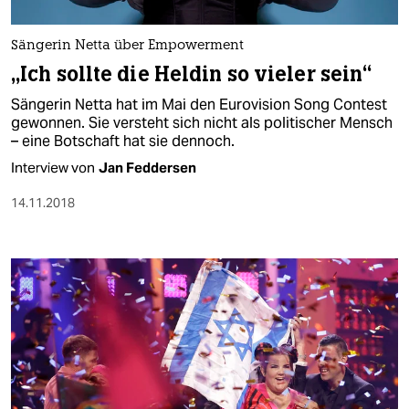
berlin
nord
Sängerin Netta über Empowerment
„Ich sollte die Heldin so vieler sein“
wahrheit
Sängerin Netta hat im Mai den Eurovision Song Contest
verlag
gewonnen. Sie versteht sich nicht als politischer Mensch
– eine Botschaft hat sie dennoch.
verlag
Interview von
Jan Feddersen
veranstaltungen
14.11.2018
shop
fragen & hilfe
unterstützen
abo
genossenschaft