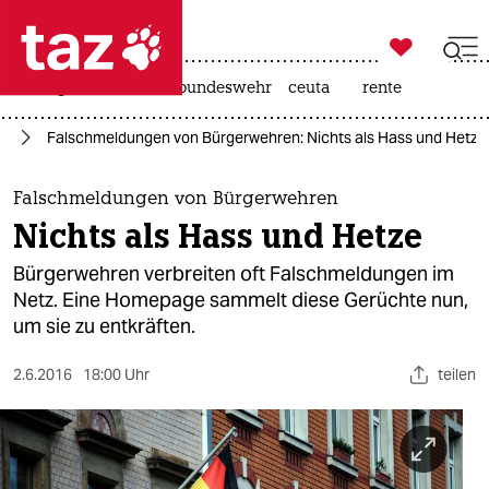

taz zahl ich
niedrigwasser
afd
bundeswehr
ceuta
rente

taz zahl ich
ik
Falschmeldungen von Bürgerwehren: Nichts als Hass und Hetze
taz zahl ich
themen
Falschmeldungen von Bürgerwehren
Nichts als Hass und Hetze
politik
Bürgerwehren verbreiten oft Falschmeldungen im
öko
Netz. Eine Homepage sammelt diese Gerüchte nun,
um sie zu entkräften.
gesellschaft
2.6.2016
18:00 Uhr
teilen
kultur
sport