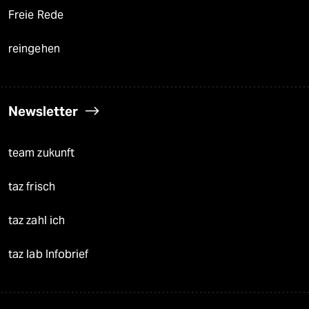
Freie Rede
reingehen
Newsletter
team zukunft
taz frisch
taz zahl ich
taz lab Infobrief