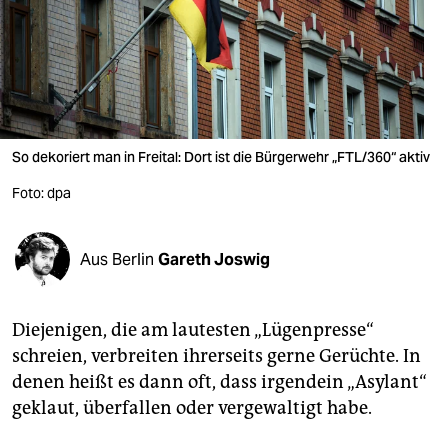
berlin
nord
wahrheit
verlag
So dekoriert man in Freital: Dort ist die Bürgerwehr „FTL/360“ aktiv
verlag
Foto: dpa
veranstaltungen
shop
Aus Berlin
Gareth Joswig
fragen & hilfe
Diejenigen, die am lautesten „Lügenpresse“
unterstützen
schreien, verbreiten ihrerseits gerne Gerüchte. In
abo
denen heißt es dann oft, dass irgendein „Asylant“
geklaut, überfallen oder vergewaltigt habe.
genossenschaft