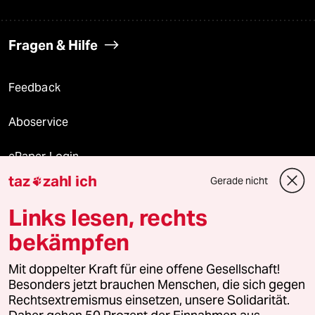
Fragen & Hilfe
Feedback
Aboservice
ePaper Login
taz
zahl ich
Gerade nicht

Downloads für Abonnierende
Links lesen, rechts
bekämpfen
© 2026 taz Verlags und Vertriebs GmbH
Mit doppelter Kraft für eine offene Gesellschaft!
Alle Rechte vorbehalten. Bei rechtlichen Fragen oder für Genehmigungen
wenden Sie sich bitte an
lizenzen@taz.de
Besonders jetzt brauchen Menschen, die sich gegen
Rechtsextremismus einsetzen, unsere Solidarität.