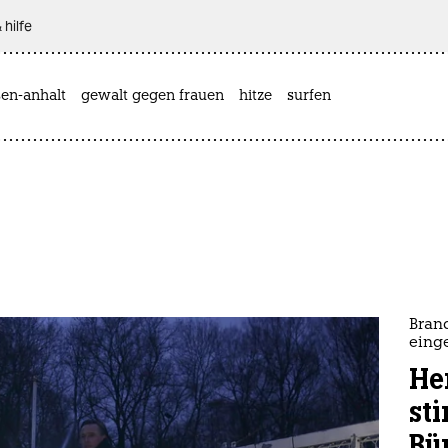
 hilfe
sen-anhalt
gewalt gegen frauen
hitze
surfen
Bran
eing
He
st
Bü