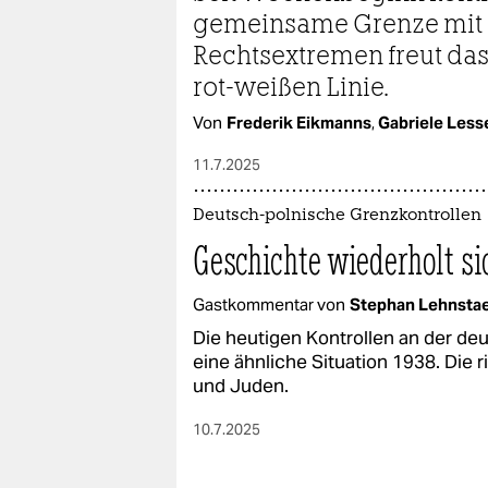
epaper login
gemeinsame Grenze mit 
Rechtsextremen freut das
rot-weißen Linie.
Von
Frederik Eikmanns
,
Gabriele Less
11.7.2025
Deutsch-polnische Grenzkontrollen
Geschichte wiederholt si
Gastkommentar von
Stephan Lehnsta
Die heutigen Kontrollen an der de
eine ähnliche Situation 1938. Die
und Juden.
10.7.2025