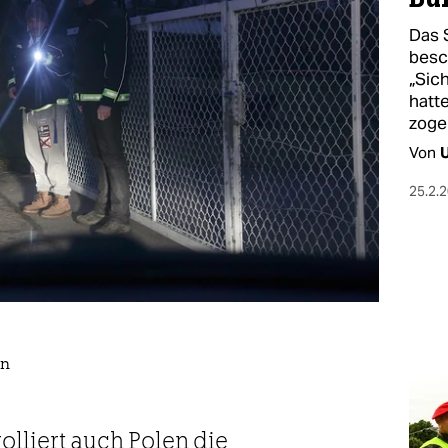
Das 
besc
„Sic
hatt
zoge
Von
U
25.2.
en
lliert auch Polen die