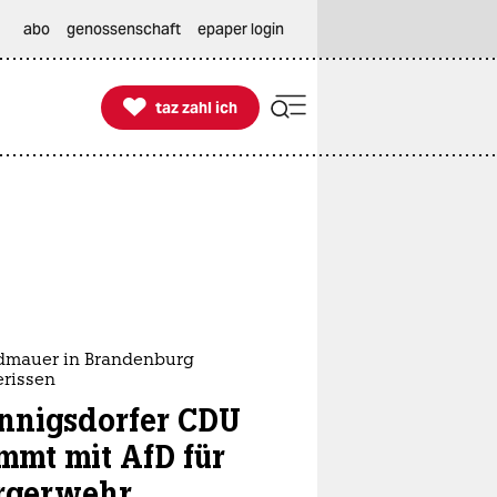
abo
genossenschaft
epaper login

taz zahl ich
taz zahl ich
dmauer in Brandenburg
erissen
nnigsdorfer CDU
immt mit AfD für
rgerwehr