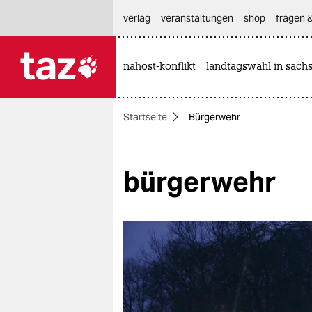
hautnavigation anspringen
hauptinhalt anspringen
footer anspringen
verlag
veranstaltungen
shop
fragen &
nahost-konflikt
landtagswahl in sach

taz zahl ich
taz zahl ich
Startseite
Bürgerwehr
themen
politik
bürgerwehr
öko
gesellschaft
kultur
sport