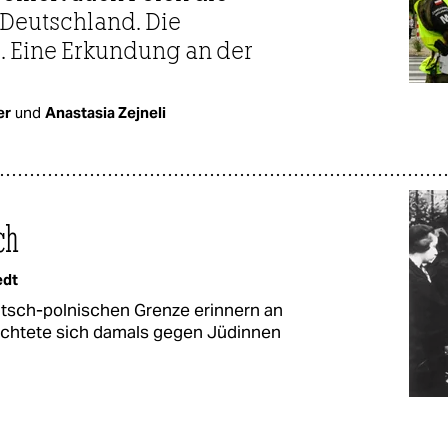
Deutschland. Die
. Eine Erkundung an der
er
und
Anastasia Zejneli
ch
edt
utsch-polnischen Grenze erinnern an
 richtete sich damals gegen Jüdinnen