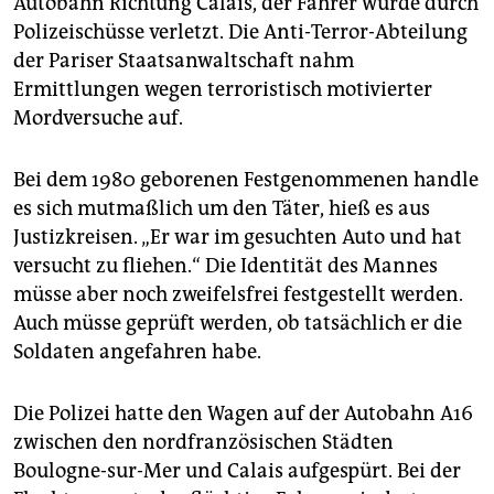
Autobahn Richtung Calais, der Fahrer wurde durch
epaper login
Polizeischüsse verletzt. Die Anti-Terror-Abteilung
der Pariser Staatsanwaltschaft nahm
Ermittlungen wegen terroristisch motivierter
Mordversuche auf.
Bei dem 1980 geborenen Festgenommenen handle
es sich mutmaßlich um den Täter, hieß es aus
Justizkreisen. „Er war im gesuchten Auto und hat
versucht zu fliehen.“ Die Identität des Mannes
müsse aber noch zweifelsfrei festgestellt werden.
Auch müsse geprüft werden, ob tatsächlich er die
Soldaten angefahren habe.
Die Polizei hatte den Wagen auf der Autobahn A16
zwischen den nordfranzösischen Städten
Boulogne-sur-Mer und Calais aufgespürt. Bei der