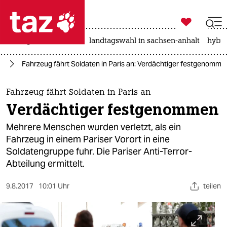

taz zahl ich
niedrigwasser
rente
landtagswahl in sachsen-anhalt
hybri

taz zahl ich
pa
Fahrzeug fährt Soldaten in Paris an: Verdächtiger festgenomme
taz zahl ich
themen
Fahrzeug fährt Soldaten in Paris an
Verdächtiger festgenommen
politik
Mehrere Menschen wurden verletzt, als ein
öko
Fahrzeug in einem Pariser Vorort in eine
Soldatengruppe fuhr. Die Pariser Anti-Terror-
gesellschaft
Abteilung ermittelt.
kultur
9.8.2017
10:01 Uhr
teilen
sport