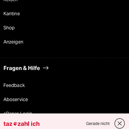
Kantine
Shop
Anzeigen
Fragen & Hilfe
Feedback
Aboservice
ePaper Login
taz
zahl ich
Gerade nicht

Downloads für Abonnierende