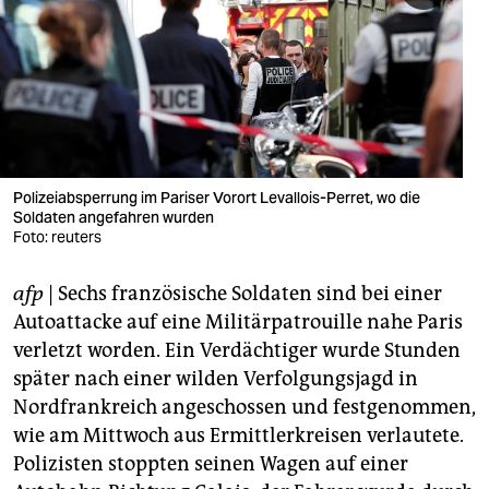
berlin
nord
wahrheit
verlag
verlag
Polizeiabsperrung im Pariser Vorort Levallois-Perret, wo die
Soldaten angefahren wurden
veranstaltungen
Foto: reuters
shop
afp
| Sechs französische Soldaten sind bei einer
fragen & hilfe
Autoattacke auf eine Militärpatrouille nahe Paris
verletzt worden. Ein Verdächtiger wurde Stunden
unterstützen
später nach einer wilden Verfolgungsjagd in
Nordfrankreich angeschossen und festgenommen,
abo
wie am Mittwoch aus Ermittlerkreisen verlautete.
genossenschaft
Polizisten stoppten seinen Wagen auf einer