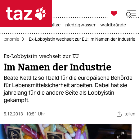

taz zahl ich
krieg in der ukraine
hitze
niedrigwasser
waldbrände

taz zahl ich
Ökonomie
Ex-Lobbyistin wechselt zur EU: Im Namen der Industrie
taz zahl ich
themen
Ex-Lobbyistin wechselt zur EU
Im Namen der Industrie
politik
Beate Kettlitz soll bald für die europäische Behörde
öko
für Lebensmittelsicherheit arbeiten. Dabei hat sie
jahrelang für die andere Seite als Lobbyistin
gesellschaft
gekämpft.
kultur
5.12.2013
10:51 Uhr
teilen
sport