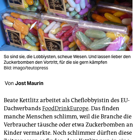
berlin
nord
wahrheit
verlag
verlag
So sind sie, die Lobbiysten, scheue Wesen. Und lassen lieber den
Zuckerbomben den Vortritt, für die sie gern kämpfen
veranstaltungen
Bild: imago/teutopress
shop
Von
Jost Maurin
fragen & hilfe
Beate Kettlitz arbeitet als Cheflobbyistin des EU-
unterstützen
Dachverbands
FoodDrinkEurope
. Das finden
manche Menschen schlimm, weil die Branche die
abo
Verbraucher täusche oder etwa Zuckerbomben an
genossenschaft
Kinder vermarkte. Noch schlimmer dürften diese