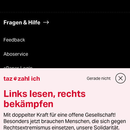
Fragen & Hilfe
Feedback
Aboservice
ePaper Login
taz
zahl ich
Gerade nicht

Downloads für Abonnierende
Links lesen, rechts
bekämpfen
© 2026 taz Verlags und Vertriebs GmbH
Mit doppelter Kraft für eine offene Gesellschaft!
Alle Rechte vorbehalten. Bei rechtlichen Fragen oder für Genehmigungen
wenden Sie sich bitte an
lizenzen@taz.de
Besonders jetzt brauchen Menschen, die sich gegen
Rechtsextremismus einsetzen, unsere Solidarität.