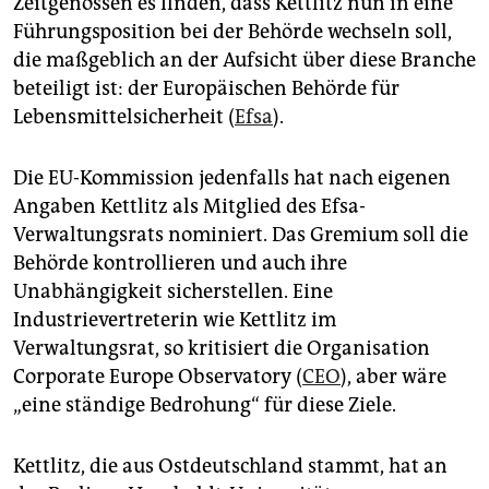
Zeitgenossen es finden, dass Kettlitz nun in eine
epaper login
Führungsposition bei der Behörde wechseln soll,
die maßgeblich an der Aufsicht über diese Branche
beteiligt ist: der Europäischen Behörde für
Lebensmittelsicherheit (
Efsa
).
Die EU-Kommission jedenfalls hat nach eigenen
Angaben Kettlitz als Mitglied des Efsa-
Verwaltungsrats nominiert. Das Gremium soll die
Behörde kontrollieren und auch ihre
Unabhängigkeit sicherstellen. Eine
Industrievertreterin wie Kettlitz im
Verwaltungsrat, so kritisiert die Organisation
Corporate Europe Observatory (
CEO
), aber wäre
„eine ständige Bedrohung“ für diese Ziele.
Kettlitz, die aus Ostdeutschland stammt, hat an