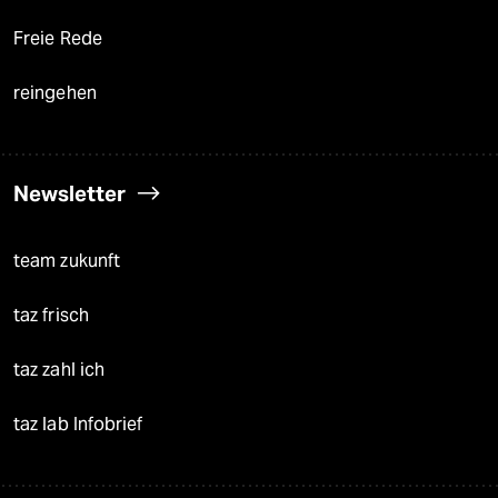
Freie Rede
reingehen
Newsletter
team zukunft
taz frisch
taz zahl ich
taz lab Infobrief