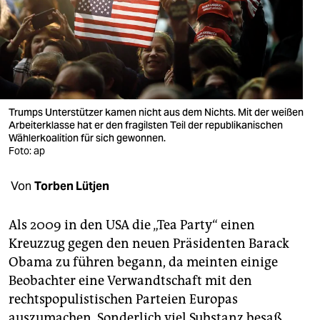
berlin
nord
wahrheit
verlag
Trumps Unterstützer kamen nicht aus dem Nichts. Mit der weißen
verlag
Arbeiterklasse hat er den fragilsten Teil der republikanischen
Wählerkoalition für sich gewonnen.
Foto: ap
veranstaltungen
shop
Von
Torben Lütjen
fragen & hilfe
Als 2009 in den USA die „Tea Party“ einen
unterstützen
Kreuzzug gegen den neuen Präsidenten Barack
Obama zu führen begann, da meinten einige
abo
Beobachter eine Verwandtschaft mit den
genossenschaft
rechtspopulistischen Parteien Europas
auszumachen. Sonderlich viel Substanz besaß