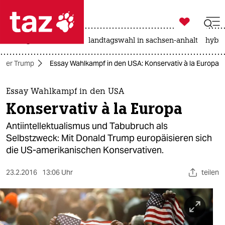

taz zahl ich
niedrigwasser
rente
landtagswahl in sachsen-anhalt
hybri

taz zahl ich
nter Trump
Essay Wahlkampf in den USA: Konservativ à la Europa
taz zahl ich
themen
Essay Wahlkampf in den USA
Konservativ à la Europa
politik
Antiintellektualismus und Tabubruch als
öko
Selbstzweck: Mit Donald Trump europäisieren sich
die US-amerikanischen Konservativen.
gesellschaft
23.2.2016
13:06 Uhr
teilen
kultur
sport