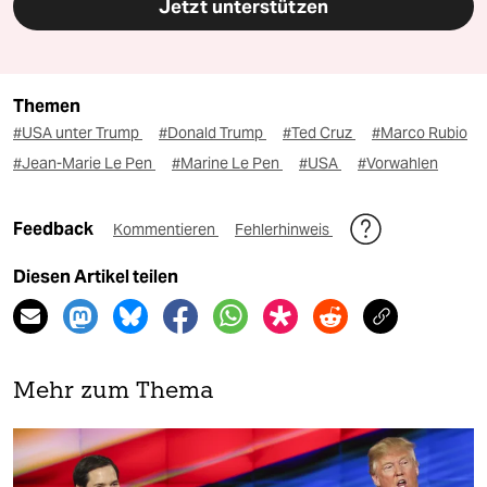
Jetzt unterstützen
Themen
#USA unter Trump
#Donald Trump
#Ted Cruz
#Marco Rubio
#Jean-Marie Le Pen
#Marine Le Pen
#USA
#Vorwahlen
Feedback
Kommentieren
Fehlerhinweis
Diesen Artikel teilen
Mehr zum Thema