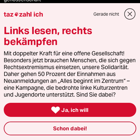
taz
zahl ich
Gerade nicht

taz zahl ich
Links lesen, rechts
recherchefonds ausland
bekämpfen
panterstiftung
Mit doppelter Kraft für eine offene Gesellschaft!
Besonders jetzt brauchen Menschen, die sich gegen
panterpreis 2026
Rechtsextremismus einsetzen, unsere Solidarität.
Daher gehen 50 Prozent der Einnahmen aus
Neuanmeldungen an „Alles beginnt im Zentrum“ –
eine Kampagne, die bedrohte linke Kulturzentren
Podcast
und Jugendorte unterstützt. Sind Sie dabei?

bundestalk
Ja, ich will
fernverbindung
Schon dabei!
klima update°