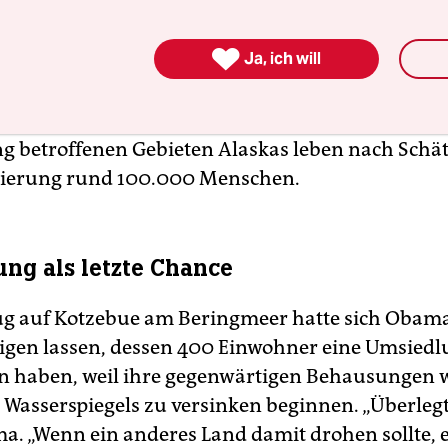
e, die Temperaturen in der Arktis stiegen doppelt

Ja, ich will
eren Teilen der Welt. Der Dauerfrostboden taue, 
gen und Straßen versänken im aufgetauten Erdre
ell von Wind und Wetter abgetragen werde. In vo
g betroffenen Gebieten Alaskas leben nach Sch
gierung rund 100.000 Menschen.
ng als letzte Chance
g auf Kotzebue am Beringmeer hatte sich Obama
eigen lassen, dessen 400 Einwohner eine Umsied
n haben, weil ihre gegenwärtigen Behausungen 
 Wasserspiegels zu versinken beginnen. „Überlegt
a. „Wenn ein anderes Land damit drohen sollte, 