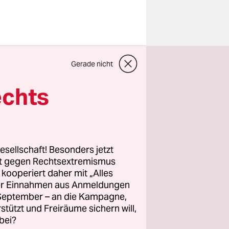
Gerade nicht
echts
 habe
esellschaft! Besonders jetzt
sst zu
rt gegen Rechtsextremismus
ei der
z kooperiert daher mit „Alles
ller Einnahmen aus Anmeldungen
Die USA
. September – an die Kampagne,
hr als
rstützt und Freiräume sichern will,
t.
bei?