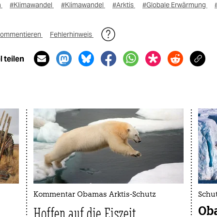
a
#Klimawandel
#Klimawandel
#Arktis
#Globale Erwärmung
ommentieren
Fehlerhinweis
 teilen
Kommentar Obamas Arktis-Schutz
Schut
Oba
Hoffen auf die Eiszeit