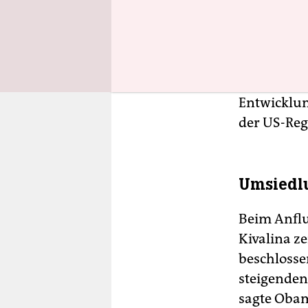
Obama sagt
wie in and
Rohrleitun
zudem schn
Entwicklun
der US-Re
Umsiedlu
Beim Anflu
Kivalina z
beschlosse
steigenden
sagte Obam