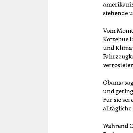
amerikanis
stehende 
Vom Moment
Kotzebue l
und Klima
Fahrzeugkol
verrostete
Obama sagt
und gering
Für sie sei
alltägliche
Während Ob