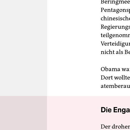
Beringmeer
Pentagonspr
chinesisch
Regierung
teilgenomm
Verteidigu
nicht als
Obama war 
Dort wollt
atemberaub
Die Enga
Der drohe