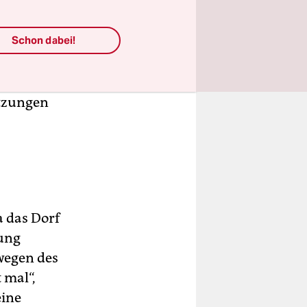
 so schnell
Schon dabei!
Häuser,
ich, das
n dieser
ätzungen
 das Dorf
lung
wegen des
 mal“,
eine