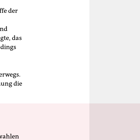
ffe der
and
gte, das
rdings
erwegs.
mung die
wahlen