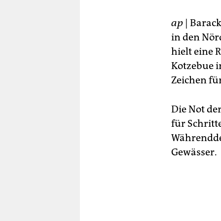
berlin
nord
ap
| Barack
in den Nör
wahrheit
hielt eine
Kotzebue i
verlag
Zeichen fü
verlag
veranstaltungen
Die Not de
für Schrit
shop
Währenddes
fragen & hilfe
Gewässer.
unterstützen
abo
genossenschaft