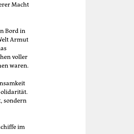
serer Macht
n Bord in
Welt Armut
mas
ihen voller
hen waren.
insamkeit
lidarität.
t, sondern
chiffe im