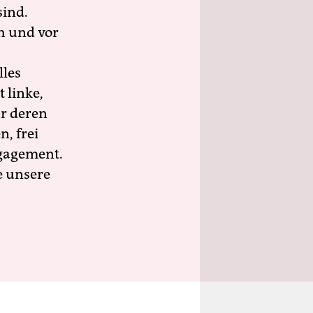
sind.
h und vor
lles
 linke,
ür deren
n, frei
ngagement.
e unsere