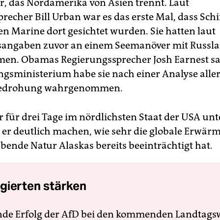
, das Nordamerika von Asien trennt. Laut
echer Bill Urban war es das erste Mal, dass Schi
en Marine dort gesichtet wurden. Sie hatten laut
sangaben zuvor an einem Seemanöver mit Russl
en. Obamas Regierungssprecher Josh Earnest sa
ngsministerium habe sie nach einer Analyse alle
 Bedrohung wahrgenommen.
für drei Tage im nördlichsten Staat der USA unt
e er deutlich machen, wie sehr die globale Erwär
ende Natur Alaskas bereits beeinträchtigt hat.
gierten stärken
nde Erfolg der AfD bei den kommenden Landtags