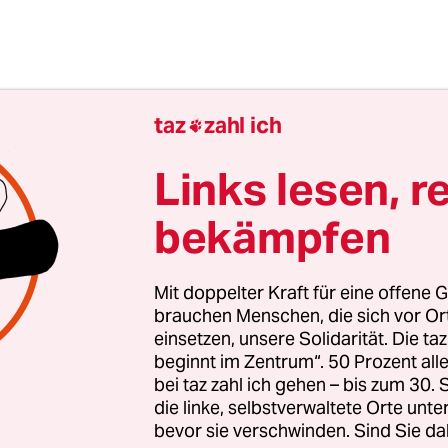
taz
zahl ich

Links lesen, r
bekämpfen
e an die Einwohner von Kotzebue gerichtet: „Ich
Mit doppelter Kraft für eine offene G
dem Rest des Landes den Wechsel des Klimas bewu
brauchen Menschen, die sich vor O
r ihr erlebt ihn bereits.“ Trotz der Fortschritte b
einsetzen, unsere Solidarität. Die ta
beginnt im Zentrum“. 50 Prozent a
g von Treibhausgasen wärme sich die Erde auf. 
bei taz zahl ich gehen – bis zum 30
hr dafür tun, diese Entwicklung zu stoppen. Me
die linke, selbstverwaltete Orte unte
chen hatten sich für seine Ansprache versammel
bevor sie verschwinden. Sind Sie da