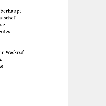
 überhaupt
atschef
nde
eutes
ein Weckruf
a.
he