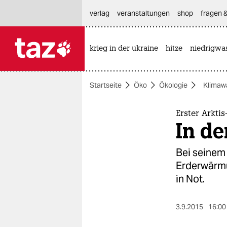
hautnavigation anspringen
hauptinhalt anspringen
footer anspringen
verlag
veranstaltungen
shop
fragen &
krieg in der ukraine
hitze
niedrigwa

taz zahl ich
taz zahl ich
Startseite
Öko
Ökologie
Klimaw
themen
politik
Erster Arkti
In d
öko
Bei seinem
gesellschaft
Erderwärmu
in Not.
kultur
sport
3.9.2015
16:00