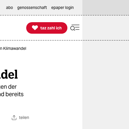
abo
genossenschaft
epaper login

taz zahl ich
taz zahl ich
en Klimawandel
ndel
gen der
d bereits
teilen