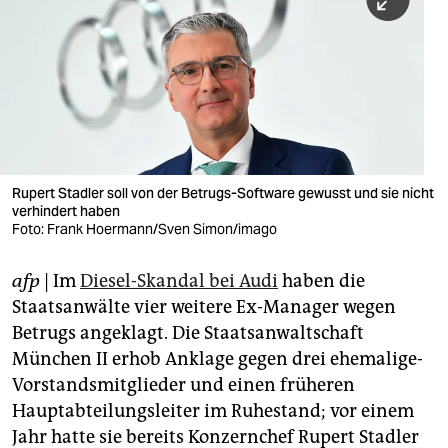
berlin
nord
wahrheit
verlag
verlag
Rupert Stadler soll von der Betrugs-Software gewusst und sie nicht
verhindert haben
veranstaltungen
Foto: Frank Hoermann/Sven Simon/imago
shop
afp
| Im
Diesel-Skandal bei Audi
haben die
fragen & hilfe
Staatsanwälte vier weitere Ex-Manager wegen
unterstützen
Betrugs angeklagt. Die Staatsanwaltschaft
München II erhob Anklage gegen drei ehemalige-
abo
Vorstandsmitglieder und einen früheren
Hauptabteilungsleiter im Ruhestand; vor einem
genossenschaft
Jahr hatte sie bereits Konzernchef Rupert Stadler