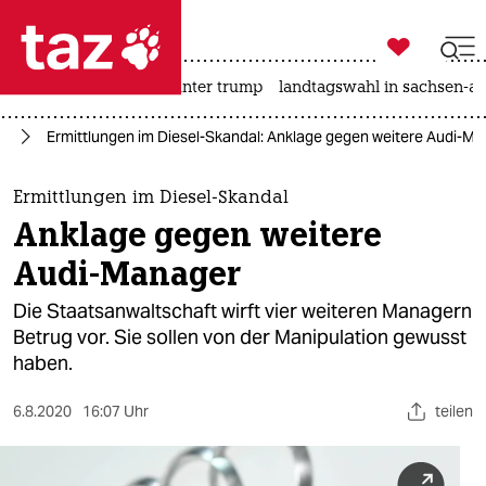

taz zahl ich
nahost-konflikt
usa unter trump
landtagswahl in sachsen-an

taz zahl ich
hr
Ermittlungen im Diesel-Skandal: Anklage gegen weitere Audi-M
taz zahl ich
themen
Ermittlungen im Diesel-Skandal
Anklage gegen weitere
politik
Audi-Manager
öko
Die Staatsanwaltschaft wirft vier weiteren Managern
Betrug vor. Sie sollen von der Manipulation gewusst
gesellschaft
haben.
kultur
6.8.2020
16:07 Uhr
teilen
sport