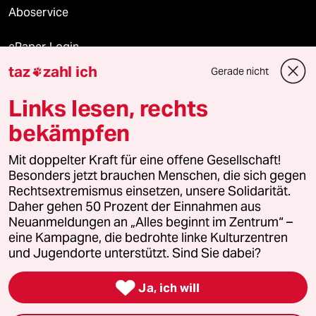
Aboservice
ePaper Login
taz
zahl ich
Gerade nicht

Downloads für Abonnierende
Links lesen, rechts
bekämpfen
© 2026 taz Verlags und Vertriebs GmbH
Mit doppelter Kraft für eine offene Gesellschaft!
Alle Rechte vorbehalten. Bei rechtlichen Fragen oder für Genehmigungen
wenden Sie sich bitte an
lizenzen@taz.de
Besonders jetzt brauchen Menschen, die sich gegen
Rechtsextremismus einsetzen, unsere Solidarität.
Daher gehen 50 Prozent der Einnahmen aus
Feedback
Redaktionsstatut
Kommune-Richtlinien
KI-
Neuanmeldungen an „Alles beginnt im Zentrum“ –
eine Kampagne, die bedrohte linke Kulturzentren
Leitlinie
Informant
Datenschutz
Impressum
AGB
und Jugendorte unterstützt. Sind Sie dabei?
Seitenwende
Einwilligungen widerrufen (Ads)

Ja, ich will