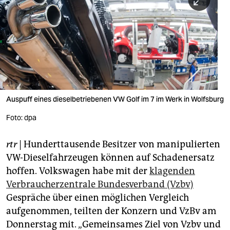
berlin
nord
wahrheit
verlag
verlag
Auspuff eines dieselbetriebenen VW Golf im 7 im Werk in Wolfsburg
veranstaltungen
Foto: dpa
shop
rtr
| Hunderttausende Besitzer von manipulierten
fragen & hilfe
VW-Dieselfahrzeugen können auf Schadenersatz
unterstützen
hoffen. Volkswagen habe mit der
klagenden
Verbraucherzentrale Bundesverband (Vzbv)
abo
Gespräche über einen möglichen Vergleich
aufgenommen, teilten der Konzern und VzBv am
genossenschaft
Donnerstag mit. „Gemeinsames Ziel von Vzbv und