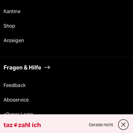
Kantine
Shop
Anzeigen
Fragen & Hilfe
Feedback
Aboservice
ePaper Login
taz
zahl ich
Gerade nicht

Downloads für Abonnierende