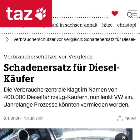

taz zahl ich
iran-krieg
landtagswahl in sachsen-anhalt
hitze
christophe

taz zahl ich
ie
Verbraucherschützer vor Vergleich: Schadenersatz für Diesel-K
taz zahl ich
themen
Verbraucherschützer vor Vergleich
Schadenersatz für Diesel-
politik
Käufer
öko
Die Verbraucherzentrale klagt im Namen von
400.000 Dieselfahrzeug-Käufern, nun lenkt VW ein.
gesellschaft
Jahrelange Prozesse könnten vermieden werden.
kultur
2.1.2020
13:38 Uhr
teilen
sport