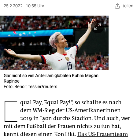
berlin
25.2.2022
10:55 Uhr
teilen
nord
wahrheit
verlag
verlag
veranstaltungen
Gar nicht so viel Anteil am globalen Ruhm: Megan
shop
Rapinoe
Foto: Benoit Tessier/reuters
fragen & hilfe
E
unterstützen
qual Pay, Equal Pay!“, so schallte es nach
dem WM-Sieg der US-Amerikanerinnen
abo
2019 in Lyon durchs Stadion. Und auch, wer
mit dem Fußball der Frauen nichts zu tun hat,
genossenschaft
kennt diesen einen Konflikt.
Das US-Frauenteam