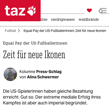

taz zahl ich
krieg in der ukraine
hitze
niedrigwasser
waldbrände

taz zahl ich
Fußball
Equal Pay der US-Fußballerinnen: Zeit für neue Ikonen
taz zahl ich
themen
Equal Pay der US-Fußballerinnen
Zeit für neue Ikonen
politik
öko
Kolumne
Press-Schlag
gesellschaft
von
Alina Schwermer
kultur
Die US-Spielerinnen haben gleiche Bezahlung
erreicht. Gut so. Der extreme mediale Erfolg ihres
sport
Kampfes ist aber auch imperial begründet.