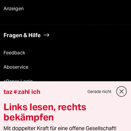
Anzeigen
Fragen & Hilfe
Feedback
Aboservice
ePaper Login
taz
zahl ich
Gerade nicht

Downloads für Abonnierende
Links lesen, rechts
bekämpfen
© 2026 taz Verlags und Vertriebs GmbH
Alle Rechte vorbehalten. Bei rechtlichen Fragen oder für Genehmigungen
Mit doppelter Kraft für eine offene Gesellschaft!