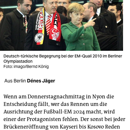
berlin
nord
wahrheit
verlag
verlag
Deutsch-türkische Begegnung bei der EM-Quali 2010 im Berliner
Olympiastadion
veranstaltungen
Foto: imago/Bernd König
shop
Aus Berlin
Dénes Jäger
fragen & hilfe
unterstützen
Wenn am Donnerstagnachmittag in Nyon die
Entscheidung fällt, wer das Rennen um die
abo
Ausrichtung der Fußball-EM 2024 macht, wird
einer der Protagonisten fehlen. Der sonst bei jeder
genossenschaft
Brückeneröffnung von Kayseri bis Kosovo Reden