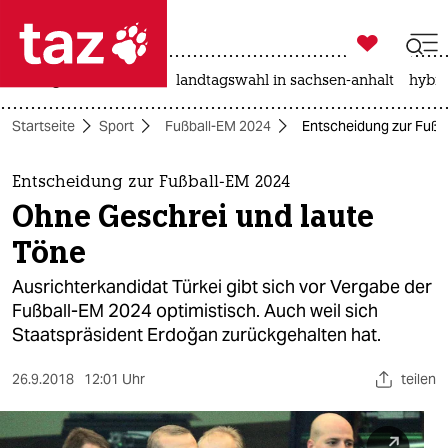

taz zahl ich
niedrigwasser
rente
landtagswahl in sachsen-anhalt
hybri

taz zahl ich
Startseite
Sport
Fußball-EM 2024
Entscheidung zur Fußb
taz zahl ich
themen
Entscheidung zur Fußball-EM 2024
Ohne Geschrei und laute
politik
Töne
öko
Ausrichterkandidat Türkei gibt sich vor Vergabe der
Fußball-EM 2024 optimistisch. Auch weil sich
gesellschaft
Staatspräsident Erdoğan zurückgehalten hat.
kultur
26.9.2018
12:01 Uhr
teilen
sport