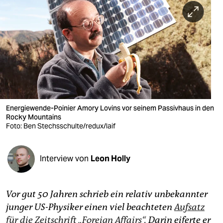
berlin
nord
wahrheit
verlag
verlag
veranstaltungen
Energiewende-Poinier Amory Lovins vor seinem Passivhaus in den
Rocky Mountains
Foto: Ben Stechsschulte/redux/laif
shop
fragen & hilfe
Interview von
Leon Holly
unterstützen
abo
Vor gut 50 Jahren schrieb ein relativ unbekannter
genossenschaft
junger US-Physiker einen viel beachteten
Aufsatz
für die Zeitschrift „Foreign Affairs“
. Darin eiferte er