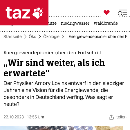

taz zahl ich
krieg in der ukraine
hitze
niedrigwasser
waldbrände

taz zahl ich
Startseite
Öko
Ökologie
Energiewendepionier über den Forts
taz zahl ich
themen
Energiewendepionier über den Fortschritt
„Wir sind weiter, als ich
politik
erwartete“
öko
Der Physiker Amory Lovins entwarf in den siebziger
Jahren eine Vision für die Energiewende, die
gesellschaft
besonders in Deutschland verfing. Was sagt er
heute?
kultur
sport
22.10.2023
13:55 Uhr
teilen