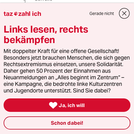
30.10.2023
,
14:02 Uhr
taz
zahl ich
Gerade nicht

@carl fisher:
und weil die beschriebenen
Links lesen, rechts
Maßnahmen nicht die ultimative
Lösung für alle möglichen Fälle
bekämpfen
bieten, machen wir sie erst mal
runter.
Mit doppelter Kraft für eine offene Gesellschaft!
Besonders jetzt brauchen Menschen, die sich gegen
Sie haben im Mehrfamilienhaus (so
Rechtsextremismus einsetzen, unsere Solidarität.
wie ich auch) weniger
Daher gehen 50 Prozent der Einnahmen aus
Gestaltungsmöglichkeiten, ok.
Neuanmeldungen an „Alles beginnt im Zentrum“ –
Nutzen Sie halt die Möglichkeiten, die
eine Kampagne, die bedrohte linke Kulturzentren
Sie haben, auch da gibt's gute Ideen.
und Jugendorte unterstützt. Sind Sie dabei?

Ja, ich will
meistkommentiert
Schon dabei!
1
Krise der Demokratie
AfD-Wählen als Triebabfuhr