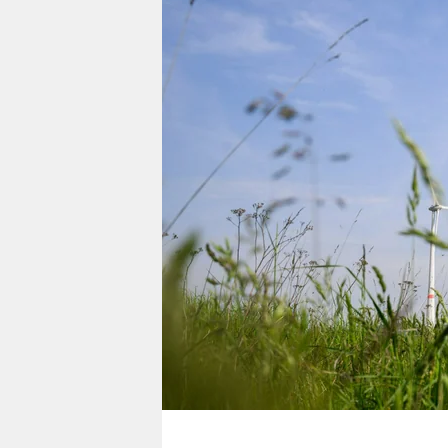
berlin
nord
wahrheit
verlag
verlag
veranstaltungen
shop
fragen & hilfe
unterstützen
abo
genossenschaft