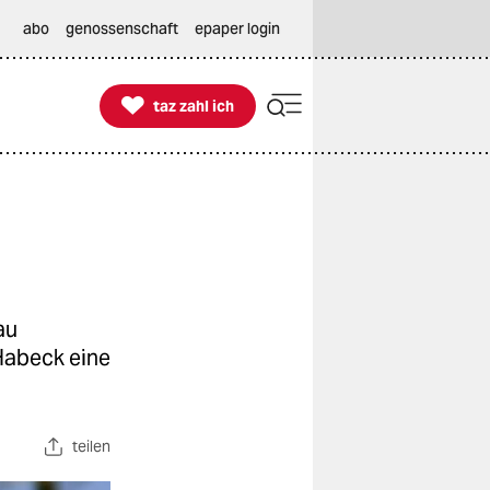
abo
genossenschaft
epaper login

taz zahl ich
taz zahl ich
au
 Habeck eine
teilen