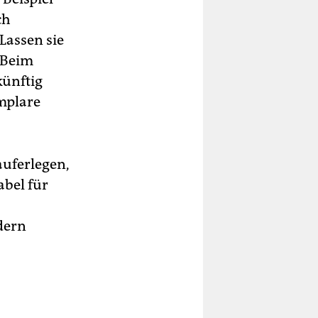
ch
Lassen sie
. Beim
künftig
mplare
uferlegen,
abel für
dern