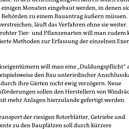
n einigen Monaten eingebaut werden, in denen si
 Behörden zu einem Bauantrag äußern müssen. 
 verstreichen, läuft das Verfahren ohne sie weiter
rohter Tier- und Pflanzenarten will man zudem 
ierte Methoden zur Erfassung der einzelnen Exe
seigentümern will man eine „Duldungspflicht“ a
beispielsweise den Bau unterirdischer Anschlussk
durch ihre Gärten nicht ewig verzögern. Neue
nsförderungen sollen den Herstellern von Windrä
mit mehr Anlagen hierzulande gefertigt werden.
ransport der riesigen Rotorblätter, Getriebe und
te zu den Bauplätzen soll durch kürzere