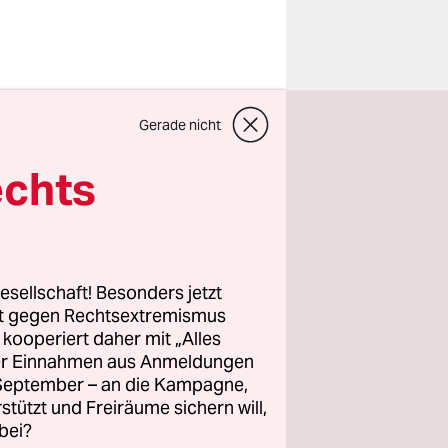
Gerade nicht
ternehmen
n
echts
ge
 Stadtrand
esellschaft! Besonders jetzt
rt gegen Rechtsextremismus
z kooperiert daher mit „Alles
 kommenden
ller Einnahmen aus Anmeldungen
elegt ist
. September – an die Kampagne,
-Strategie,
rstützt und Freiräume sichern will,
bei?
rden