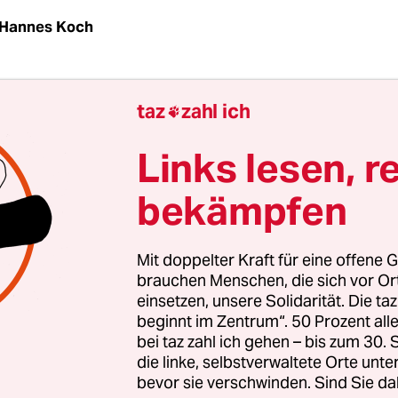
Hannes Koch
dieser kommen anscheinend nicht selten vor: Der
taz
zahl ich

en-Betreiber könnte dem örtlichen Industrieun
en Strom liefern, doch er darf keine neuen Rotore
Links lesen, r
Künftig soll deshalb die Stadtverwaltung die nöti
bekämpfen
gung leichter erteilen können – selbst wenn am
 keine Windräder vorgesehen sind.
Mit doppelter Kraft für eine offene G
ne von zahlreichen Maßnahmen aussehen, die
brauchen Menschen, die sich vor O
einsetzen, unsere Solidarität. Die ta
tschaftsminister Robert Habeck (Grüne) in den
beginnt im Zentrum“. 50 Prozent a
 Ausbau der Windkraft vorantreiben will. Niederg
bei taz zahl ich gehen – bis zum 30
g der Vorhaben in der sogenannten Wind-an-Land
die linke, selbstverwaltete Orte unte
bevor sie verschwinden. Sind Sie da
nister am Dienstag präsentierte. Auf 23 Seiten we