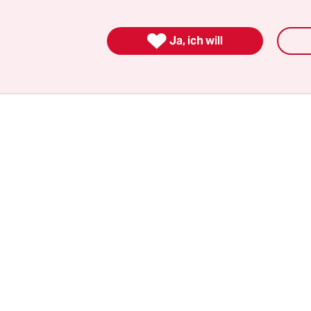
chritte angepeilt, um die im vergangenen Jahr
nen Energiegesetze zügig umzusetzen.

Ja, ich will