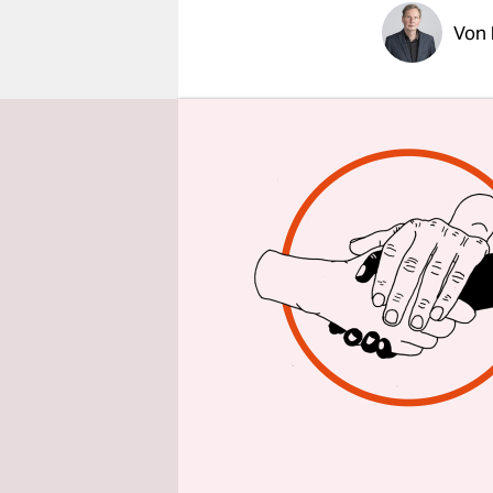
epaper login
Von
Fälle wie 
Windanlag
zusätzlich
errichten. 
Baugenehmi
eigentlich
So mag ei
Bundeswir
Jahren zum
der Katalo
die der Mi