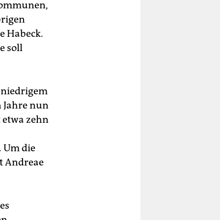
, Kommunen,
brigen
te Habeck.
 soll
f niedrigem
n Jahre nun
t etwa zehn
. Um die
ut Andreae
nes
en