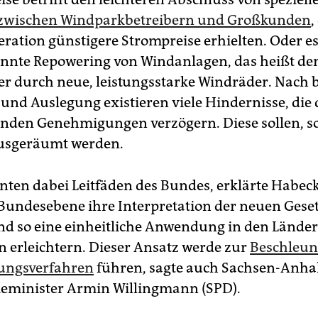
 zwischen Windparkbetreibern und Großkunden
,
eration günstigere Strompreise erhielten. Oder e
nnte Repowering von Windanlagen, das heißt den
iner durch neue, leistungsstarke Windräder. Nach 
 und Auslegung existieren viele Hindernisse, die 
nden Genehmigungen verzögern. Diese sollen, so
ausgeräumt werden.
nten dabei Leitfäden des Bundes, erklärte Habeck
Bundesebene ihre Interpretation der neuen Gese
nd so eine einheitliche Anwendung in den Lände
rleichtern. Dieser Ansatz werde zur
Beschleun
ngsverfahren
führen, sagte auch Sachsen-Anha
eminister Armin Willingmann (SPD).