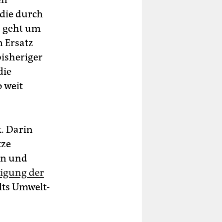
 die durch
s geht um
 Ersatz
bisheriger
die
 weit
. Darin
tze
rn und
igung der
lts Umwelt-