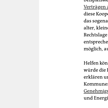
Verträgen
diese Koop
das sogena
alter, kle
Rechtslage
entspreche
möglich, 
Helfen kön
würde die 
erklären u
Kommunen e
Genehmigu
und Energi