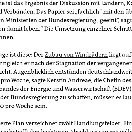
gie ist das Ergebnis der Diskussion mit Ländern
 Verbänden. Das Papier sei „fachlich“ mit den ü
n Ministerien der Bundesregierung „geeint“, sag
en damit leben.“ Die Umsetzung einzelner Schritte
innen.
ge ist diese: Der
Zubau von Windrädern
liegt au
nngleich er nach der Stagnation der vergangene
ieht. Augenblicklich entstünden deutschlandwei
pro Woche, sagte Kerstin Andreae, die Chefin des
andes der Energie und Wasserwirtschaft (BDEV)
 der Bundesregierung zu schaffen, müssen es la
30 pro Woche sein.
ierte Plan verzeichnet zwölf Handlungsfelder. Ei
ise betrifft den leichteren Abschluss von speziell