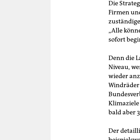
Die Strate
Firmen und
zuständige
„Alle könn
sofort beg
Denn die La
Niveau, we
wieder anz
Windräder 
Bundesverb
Klimaziele
bald aber 
Der detaill
beispielswe