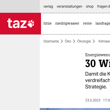
hautnavigation anspringen
hauptinhalt anspringen
footer anspringen
verlag
veranstaltungen
shop
fragen &
hitze
niedrigwasser
rente
landtags

taz zahl ich
taz zahl ich
Startseite
Öko
Ökologie
Klimaw
themen
politik
Energiewen
30 W
öko
Damit die 
gesellschaft
verdreifach
Strategie.
kultur
sport
23.5.2023
17:3