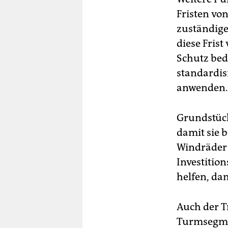
Fristen vo
zuständige
diese Frist
Schutz bed
standardis
anwenden.
Grundstück
damit sie 
Windräder 
Investitio
helfen, da
Auch der T
Turmsegmen