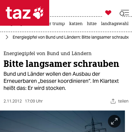

taz zahl ich
bergsteigen
usa unter trump
katzen
hitze
landtagswahl i

taz zahl ich
ie
Energiegipfel von Bund und Ländern: Bitte langsamer schrauben
taz zahl ich
themen
Energiegipfel von Bund und Ländern
Bitte langsamer schrauben
politik
Bund und Länder wollen den Ausbau der
öko
Erneuerbaren „besser koordinieren“. Im Klartext
heißt das: Er wird stocken.
gesellschaft
2.11.2012
17:09 Uhr
teilen
kultur
sport