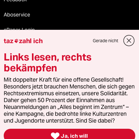
Aboservice
ePaper Login
taz
zahl ich
Gerade nicht

Downloads für Abonnierende
Links lesen, rechts
bekämpfen
© 2026 taz Verlags und Vertriebs GmbH
Mit doppelter Kraft für eine offene Gesellschaft!
Alle Rechte vorbehalten. Bei rechtlichen Fragen oder für Genehmigungen
wenden Sie sich bitte an
lizenzen@taz.de
Besonders jetzt brauchen Menschen, die sich gegen
Rechtsextremismus einsetzen, unsere Solidarität.
Daher gehen 50 Prozent der Einnahmen aus
Feedback
Redaktionsstatut
Kommune-Richtlinien
KI-
Neuanmeldungen an „Alles beginnt im Zentrum“ –
eine Kampagne, die bedrohte linke Kulturzentren
Leitlinie
Informant
Datenschutz
Impressum
AGB
und Jugendorte unterstützt. Sind Sie dabei?
Seitenwende
Einwilligungen widerrufen (Ads)

Ja, ich will