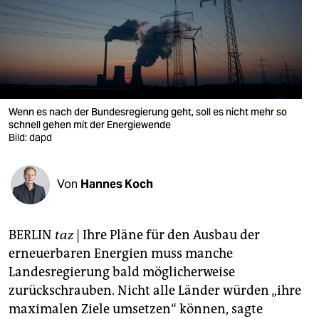
berlin
nord
wahrheit
verlag
Wenn es nach der Bundesregierung geht, soll es nicht mehr so
schnell gehen mit der Energiewende
verlag
Bild: dapd
veranstaltungen
shop
Von
Hannes Koch
fragen & hilfe
BERLIN
taz
| Ihre Pläne für den Ausbau der
unterstützen
erneuerbaren Energien muss manche
abo
Landesregierung bald möglicherweise
zurückschrauben. Nicht alle Länder würden „ihre
genossenschaft
maximalen Ziele umsetzen“ können, sagte