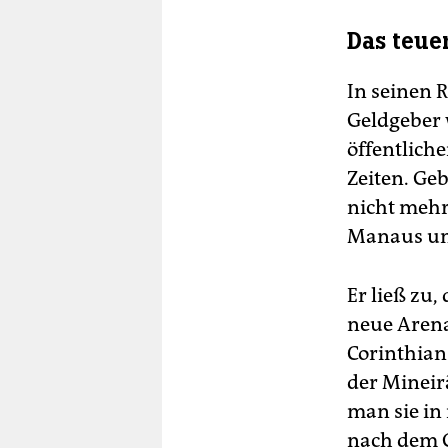
Das teuer
In seinen 
Geldgeber 
öffentliche
Zeiten. Ge
nicht mehr 
Manaus und
Er ließ zu,
neue Aren
Corinthian
der Mineir
man sie in
nach dem G