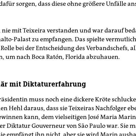
dafür sorgen, dass diese ohne größere Unfälle ans
erem in der marxistisch geprägten Guerillaorganisation VA
mares. Sie verfolgt einen erklärten Anti-Korruptions-Kurs.
olgedessen traten insgesamt sechs Kabinettsmitglieder nac
ruptionsvorwürfen zurück.
ch nie mit Teixeira verstanden und war darauf bed
nalto-Palast zu empfangen. Das spielte vermutlich
 Rolle bei der Entscheidung des Verbandschefs, al
, um nach Boca Ratón, Florida abzuhauen.
är mit Diktaturerfahrung
räsidentin muss noch eine dickere Kröte schlucke
en Hehl daraus, dass sie Teixeiras Nachfolger eb
ewinnen kann, dem vielseitigen José Maria Marin
r Diktatur Gouverneur von São Paulo war. Sie m
sie empfängt ihn nicht, aber sie wird Marin ausha