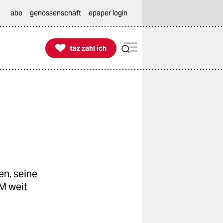
abo
genossenschaft
epaper login

taz zahl ich
taz zahl ich
en, seine
WM weit