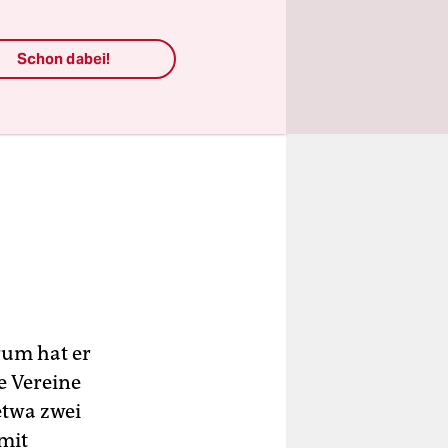
Schon dabei!
rum hat er
e Vereine
etwa zwei
mit