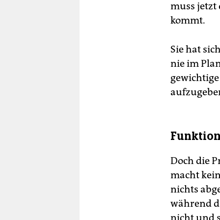
muss jetzt 
and
kommt.
Pal
Inf
Kor
Sie hat si
nie im Pla
gewichtige
aufzugeben
Funktion
Doch die P
macht kein
nichts abg
während de
nicht und 