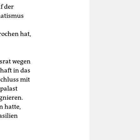
f der
matismus
rochen hat,
tsrat wegen
haft in das
schluss mit
palast
ignieren.
n hatte,
asilien