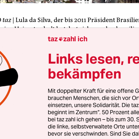
O
taz
| Lula da Silva, der bis 2011 Präsident Brasil
seine Heimat geholt hat, hat sich von den brasili
en stets verführen lassen. Dilma Rousseff, die ak
taz
zahl ich

 und wie Lula in der Arbeiterpartei PT, hält dag
Links lesen, r
 den Funktionären.
bekämpfen
tnis des Staates zur Führung des brasilianischen
wie schizophren. Lula wusste ganz genau, wer die
Mit doppelter Kraft für eine offene G
erte Figur Ricardo Teixeira, bis 2012 Chef des
brauchen Menschen, die sich vor O
bandes, war. Ein sinistrer Typ, der den Posten 20
einsetzen, unsere Solidarität. Die ta
ickung in Korruptionsaffairen verlassen musste.
beginnt im Zentrum“. 50 Prozent a
 auf ihn ein.
bei taz zahl ich gehen – bis zum 30
die linke, selbstverwaltete Orte unte
bevor sie verschwinden. Sind Sie da