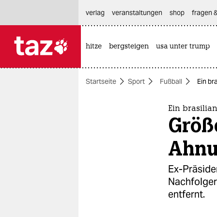
hautnavigation anspringen
hauptinhalt anspringen
footer anspringen
verlag
veranstaltungen
shop
fragen &
hitze
bergsteigen
usa unter trump

taz zahl ich
taz zahl ich
Startseite
Sport
Fußball
Ein br
themen
politik
Ein brasilia
Größ
öko
Ahnu
gesellschaft
Ex-Präsiden
kultur
Nachfolgeri
entfernt.
sport