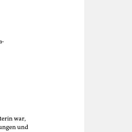
a-
ist
os
in
terin war,
prungen und