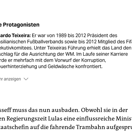
e Protagonisten
ardo Teixeira:
Er war von 1989 bis 2012 Präsident des
silianischen Fußballverbands sowie bis 2012 Mitglied des Fif
kutivkomitees. Unter Teixeiras Führung erhielt das Land den
chlag für die Ausrichtung der WM. Im Laufe seiner Karriere
de er mehrfach mit dem Vorwurf der Korruption,
uerhinterziehung und Geldwäsche konfrontiert.
r anzeigen
a da Silva:
Er war von 2003 bis 2011 Präsident Brasiliens und 
ndungsmitglied der brasilianischen Arbeiterpartei Partido d
balhadores (PT). Im April 2013 nahm die Staatsanwaltschaft 
sammenhang mit dem sogenannten Mensalão-Skandal
seff muss das nun ausbaden. Obwohl sie in der
ittlungen gegen Lula auf.
en Regierungszeit Lulas eine einflussreiche Minis
lma Rousseff:
Die PT-Politikerin ist seit 2011 Präsidentin
s Staatschefin auf die fahrende Trambahn aufges
siliens. Sie kämpfte aktiv gegen die Militärdiktatur, unter