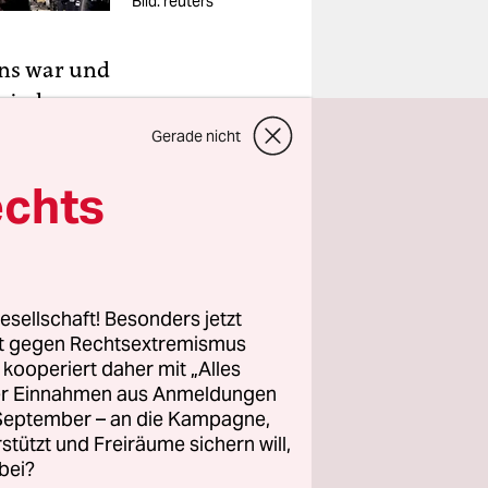
Bild: reuters
iens war und
anischen
tuelle
Gerade nicht
egen
echts
 Fußballs
se
esellschaft! Besonders jetzt
rt gegen Rechtsextremismus
11 wegen
z kooperiert daher mit „Alles
 Und doch
ller Einnahmen aus Anmeldungen
. September – an die Kampagne,
rstützt und Freiräume sichern will,
bei?