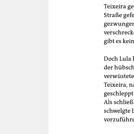
Teixeira g
Straße gef
gezwungen 
verschreck
gibt es kei
Doch Lula 
der hübsch
verwüstete
Teixeira, 
geschleppt 
Als schlie
schwelgte L
vorzuführ