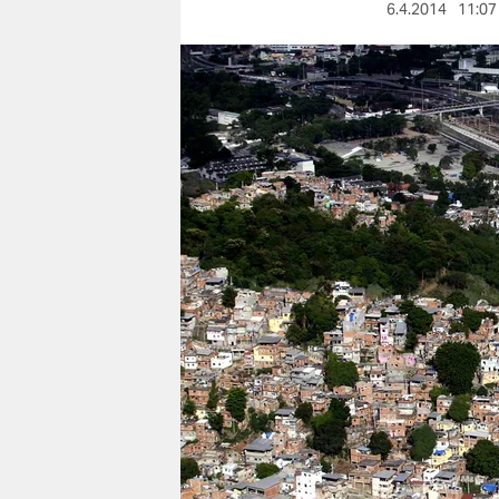
berlin
6.4.2014
11:07
nord
wahrheit
verlag
verlag
veranstaltungen
shop
fragen & hilfe
unterstützen
abo
genossenschaft