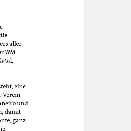
e
die
ers aller
der WM
Natal,
teht, eine
-Verein
Janeiro und
n, damit
nte, ganz
ne.