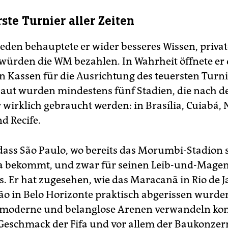
ste Turnier aller Zeiten
Reden behauptete er wider besseres Wissen, privat
würden die WM bezahlen. In Wahrheit öffnete er 
n Kassen für die Ausrichtung des teuersten Turni
baut wurden mindestens fünf Stadien, die nach 
wirklich gebraucht werden: in Brasília, Cuiabá, 
 Recife.
 dass São Paulo, wo bereits das Morumbi-Stadion s
a bekommt, und zwar für seinen Leib-und-Magen
s. Er hat zugesehen, wie das Maracanã in Rio de 
ão in Belo Horizonte praktisch abgerissen wurde
 moderne und belanglose Arenen verwandeln kon
eschmack der Fifa und vor allem der Baukonzer