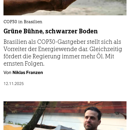
berlin
nord
COP30 in Brasilien
wahrheit
Grüne Bühne, schwarzer Boden
verlag
Brasilien als COP30-Gastgeber stellt sich als
Vorreiter der Energiewende dar. Gleichzeitig
verlag
fördert die Regierung immer mehr Öl. Mit
veranstaltungen
ernsten Folgen.
Von
Niklas Franzen
shop
12.11.2025
fragen & hilfe
unterstützen
abo
genossenschaft