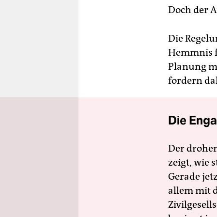
Doch der A
Die Regelu
Hemmnis f
Planung mü
fordern da
Die Enga
Der drohe
zeigt, wie
Gerade jet
allem mit d
Zivilgesell