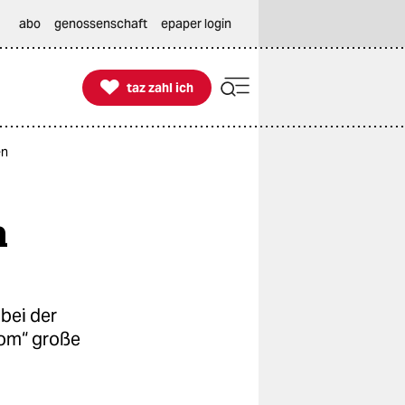
abo
genossenschaft
epaper login

taz zahl ich
taz zahl ich
en
n
bei der
rom“ große