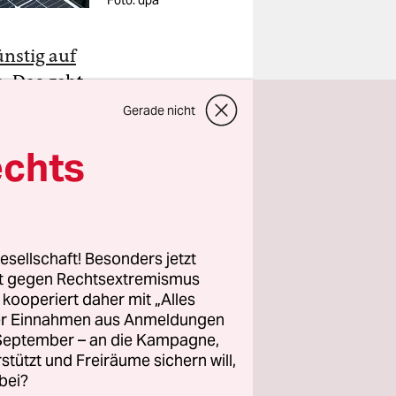
Foto: dpa
nstig auf
n
. Das geht
hervor, die
Gerade nicht
wird die
echts
ienhäusern
genanntem
esellschaft! Besonders jetzt
trom-
rt gegen Rechtsextremismus
z kooperiert daher mit „Alles
stitut für
ller Einnahmen aus Anmeldungen
. September – an die Kampagne,
rstützt und Freiräume sichern will,
bei?