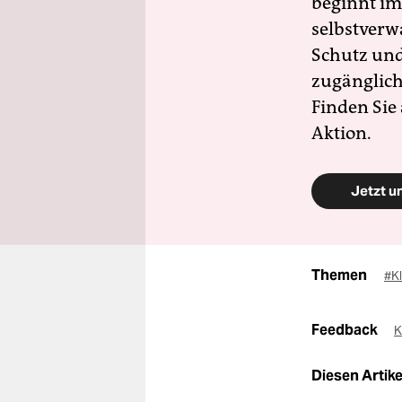
beginnt im
selbstverw
Schutz und 
zugänglich
Finden Sie
Aktion.
Jetzt u
Themen
#K
Feedback
K
Diesen Artikel