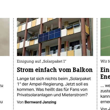
Einigung auf „Solarpaket 1“
Wir 
Strom einfach vom Balkon
Ein
En
Lange tat sich nichts beim „Solarpaket
1“ der Ampel-Regierung. Jetzt soll es
zu
… wei
kommen. Was heißt das für Fans von
zust
Privatsolaranlagen und Mieterstrom?
kann
au
erne
Von
Bernward Janzing
Von