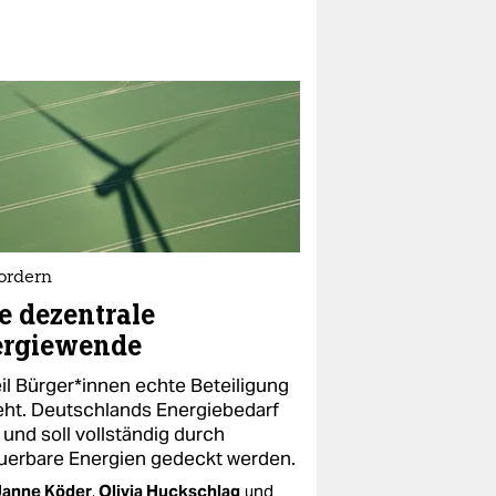
fordern
e dezentrale
ergiewende
l Bür­ge­r*in­nen echte Beteiligung
eht. Deutschlands Energiebedarf
 und soll vollständig durch
uerbare Energien gedeckt werden.
Janne Köder
,
Olivia Huckschlag
und