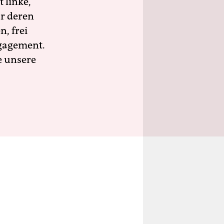
 linke,
ür deren
n, frei
ngagement.
e unsere