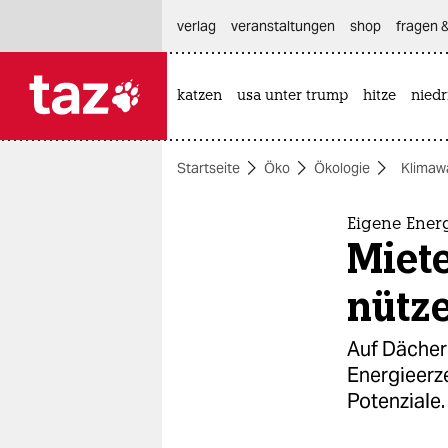
hautnavigation anspringen
hauptinhalt anspringen
footer anspringen
verlag
veranstaltungen
shop
fragen &
katzen
usa unter trump
hitze
nied

taz zahl ich
taz zahl ich
Startseite
Öko
Ökologie
Klimaw
themen
politik
Eigene Ener
Miet
öko
nütz
gesellschaft
Auf Dächer
kultur
Energieerz
Potenziale.
sport