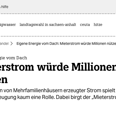
 hilfe
rigwasser
landtagswahl in sachsen-anhalt
ceuta
hitze
andel
Eigene Energie vom Dach: Mieterstrom würde Millionen nütz
gie vom Dach
erstrom würde Millione
en
n von Mehrfamilienhäusern erzeugter Strom spielt 
eugung kaum eine Rolle. Dabei birgt der „Mieterst