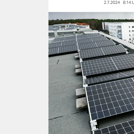
berlin
2.7.2024
8:14 
nord
wahrheit
verlag
verlag
veranstaltungen
shop
fragen & hilfe
unterstützen
abo
genossenschaft