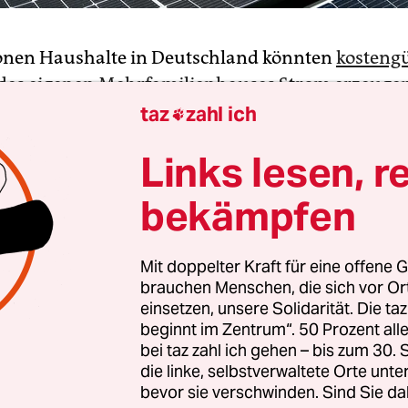
ionen Haushalte in Deutschland könnten
kostengü
des eigenen Mehrfamilienhauses Strom erzeuge
tudie des Instituts der deutschen Wirtschaft (IW), 
taz
zahl ich

gen der Funke Mediengruppe vorliegt. Demnach 
Links lesen, r
 jedoch sehr selten genutzt.
bekämpfen
sgesamt 19 Millionen Haushalten in Mehrfamil
mnach bis zu 14,3 Millionen die Vorteile von so
Mit doppelter Kraft für eine offene G
m nutzen. Laut der Erhebung gibt es ein Mieters
brauchen Menschen, die sich vor O
von 43 Terawattstunden (TWh). Die gesamte
einsetzen, unsere Solidarität. Die ta
ugung durch Solaranlagen
lag laut Fraunhofer-In
beginnt im Zentrum“. 50 Prozent a
rgiesysteme im letzten Jahr bei 61 TWh.
bei taz zahl ich gehen – bis zum 30
die linke, selbstverwaltete Orte unte
bevor sie verschwinden. Sind Sie da