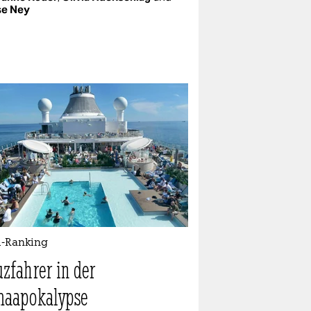
se Ney
-Ranking
uzfahrer in der
maapokalypse