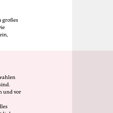
n großes
ie
ein,
wahlen
sind.
h und vor
lles