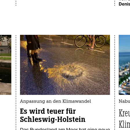
Deni
Anpassung an den Klimawandel
Nabu
Es wird teuer für
Kre
Schleswig-Holstein
Kli
Das Bundesland am Meer hat eine neue