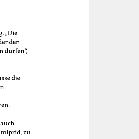
. „Die
rdenden
n dürfen“,
sse die
in
ren.
 auch
amiprid, zu