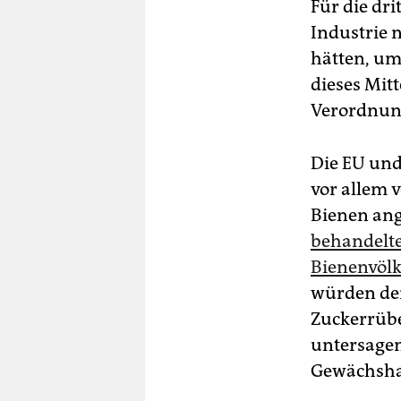
Für die dr
Industrie 
hätten, um
dieses Mit
Verordnun
Die EU und
vor allem 
Bienen ang
behandelte
Bienenvölk
würden den
Zuckerrübe
untersagen
Gewächsha