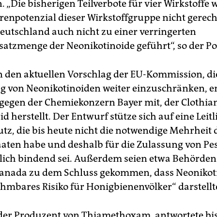
 „Die bisherigen Teilverbote für vier Wirkstoffe
enpotenzial dieser Wirkstoffgruppe nicht gerec
eutschland auch nicht zu einer verringerten
tzmenge der Neo­ni­kotinoide geführt“, so der Pol
n den aktuellen Vorschlag der EU-Kommission, di
von Neonikotinoiden weiter einzuschränken, e
 dagegen der Chemiekonzern Bayer mit, der Clothi
d herstellt. Der Entwurf stütze sich auf eine Leit
tz, die bis heute nicht die notwendige Mehrheit 
aaten habe und deshalb für die Zulassung von Pe
tlich bindend sei. Außerdem seien etwa Behörden
anada zu dem Schluss gekommen, dass Neonikot
hmbares Risiko für Honigbienenvölker“ darstellt
der Produzent von Thiamethoxam, antwortete bi