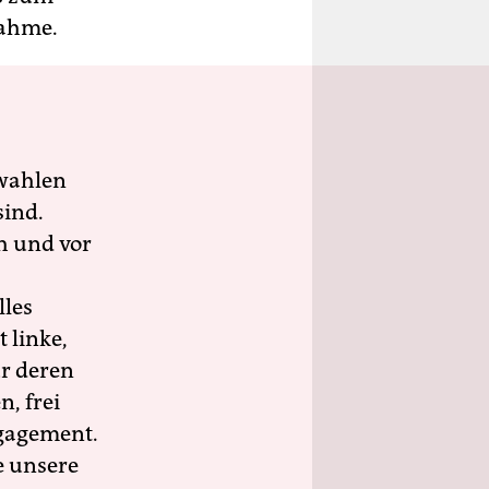
nahme.
wahlen
sind.
h und vor
lles
 linke,
ür deren
n, frei
ngagement.
e unsere