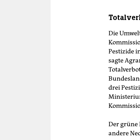
Totalver
Die Umwelt
Kommission
Pestizide 
sagte Agra
Totalverbo
Bundesland
drei Pesti
Ministeriu
Kommission
Der grüne 
andere Neo