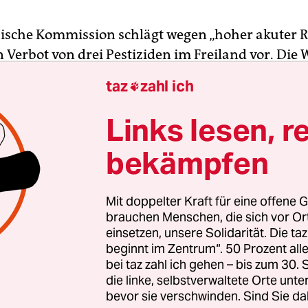
ische Kommission schlägt wegen „hoher akuter R
 Verbot von drei Pestiziden im Freiland vor. Die 
uppe der Neonikotinoide dürften nur noch in fest
taz
zahl ich

ten Gewächshäusern verwendet werden, heißt es i
für Durchführungsverordnungen. Die EU-Staate
Links lesen, r
m Mai abstimmen.
bekämpfen
fern nicht nur Honig, sondern bestäuben auch di
en Pflanzen und verhelfen ihnen so zu mehr Frü
Mit doppelter Kraft für eine offene G
agen massive Verluste von Bienenvölkern, auch w
brauchen Menschen, die sich vor O
einsetzen, unsere Solidarität. Die ta
und Krankheiten die Gesundheit der Tiere schädig
beginnt im Zentrum“. 50 Prozent a
 viele Wildbienen-Arten bedroht.
bei taz zahl ich gehen – bis zum 30
die linke, selbstverwaltete Orte unte
bevor sie verschwinden. Sind Sie da