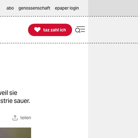
abo
genossenschaft
epaper login

taz zahl ich
taz zahl ich
eil sie
trie sauer.
teilen