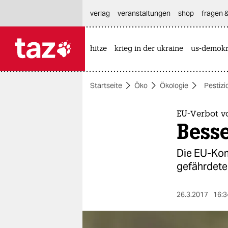
hautnavigation anspringen
hauptinhalt anspringen
footer anspringen
verlag
veranstaltungen
shop
fragen &
hitze
krieg in der ukraine
us-demokr

taz zahl ich
taz zahl ich
Startseite
Öko
Ökologie
Pestizi
themen
politik
EU-Verbot v
Besse
öko
Die EU-Komm
gesellschaft
gefährdeten
kultur
26.3.2017
16:3
sport