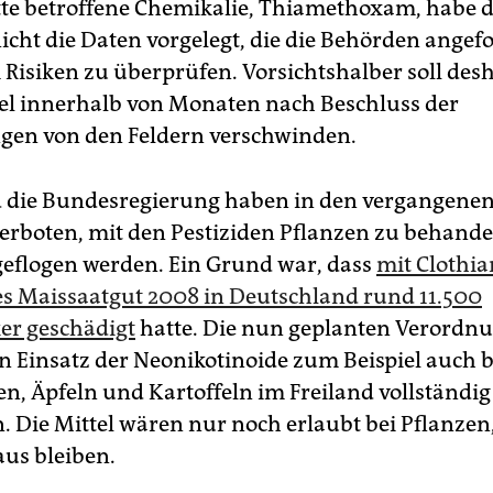
itte betroffene Chemikalie, Thiamethoxam, habe d
nicht die Daten vorgelegt, die die Behörden angef
 Risiken zu überprüfen. Vorsichtshalber soll des
tel innerhalb von Monaten nach Beschluss der
gen von den Feldern verschwinden.
 die Bundesregierung haben in den vergangenen
verboten, mit den Pestiziden Pflanzen zu behande
eflogen werden. Ein Grund war, dass
mit Clothia
s Maissaatgut 2008 in Deutschland rund 11.500
er geschädigt
hatte. Die nun geplanten Verordn
 Einsatz der Neoni­kotinoide zum Beispiel auch b
n, Äpfeln und Kartoffeln im Freiland vollständig
. Die Mittel wären nur noch erlaubt bei Pflanzen,
us bleiben.