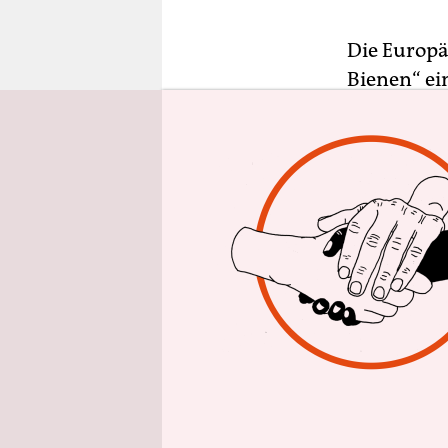
epaper login
Die Europä
Bienen“ ein
aus der Gr
installier
Entwürfen 
darüber i
Bienen lie
allermeist
Imker bekl
Pestizide 
Zudem sind