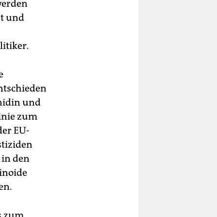
 werden
ht und
itiker.
e
ntschieden
anidin und
linie zum
der EU-
stiziden
 in den
inoide
en.
s zum