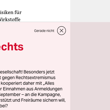
isiken für
Wirkstoffe
Gerade nicht
n internen
n sollen
echts
e
chten. Doch
esellschaft! Besonders jetzt
eil
rt gegen Rechtsextremismus
z kooperiert daher mit „Alles
ten.
ller Einnahmen aus Anmeldungen
. September – an die Kampagne,
rstützt und Freiräume sichern will,
bei?