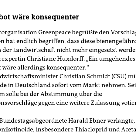
bot wäre konsequenter
organisation Greenpeace begrüßte den Vorschlag
 hat endlich begriffen, dass diese bienengefäh
in der Landwirtschaft nicht mehr eingesetzt werde
rexpertin Christiane Huxdorff. „Ein umgehendes
t wäre allerdings konsequenter.“
wirtschaftsminister Christian Schmidt (CSU) mü
zide in Deutschland sofort vom Markt nehmen. Se
m solle bei der Abstimmung über die
svorschläge gegen eine weitere Zulassung votie
Bundestagsabgeordnete Harald Ebner verlangte,
nikotinoide, insbesondere Thiacloprid und Acet