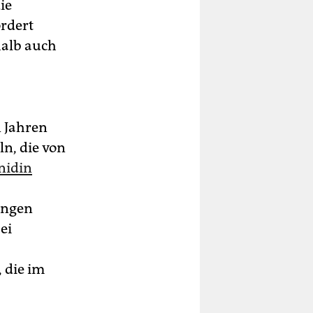
ie
ordert
halb auch
 Jahren
ln, die von
nidin
ungen
ei
 die im