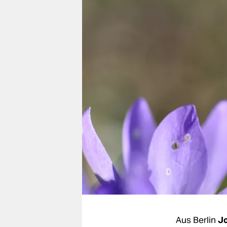
berlin
nord
wahrheit
verlag
verlag
veranstaltungen
shop
fragen & hilfe
unterstützen
abo
genossenschaft
Aus Berlin
Jo