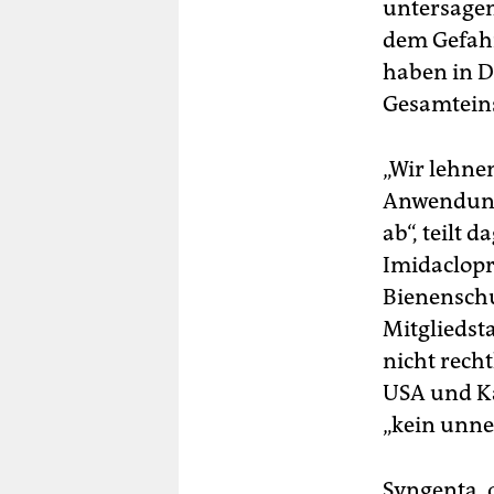
untersagen.
dem Gefahr
haben in D
Gesamteinsa
„Wir lehne
Anwendung 
ab“, teilt
Imidaclopri
Bienenschu
Mitgliedst
nicht rech
USA und K
„kein unne
Syngenta, 