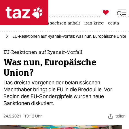

taz zahl ich
hitze
landtagswahl in sachsen-anhalt
iran-krieg
ceuta

taz zahl ich
us
EU-Reaktionen auf Ryanair-Vorfall: Was nun, Europäische Union
taz zahl ich
themen
EU-Reaktionen auf Ryanair-Vorfall
Was nun, Europäische
politik
Union?
öko
Das dreiste Vorgehen der belarussischen
Machthaber bringt die EU in die Bredouille. Vor
gesellschaft
Beginn des EU-Sondergipfels wurden neue
Sanktionen diskutiert.
kultur
sport
24.5.2021
19:12 Uhr
teilen