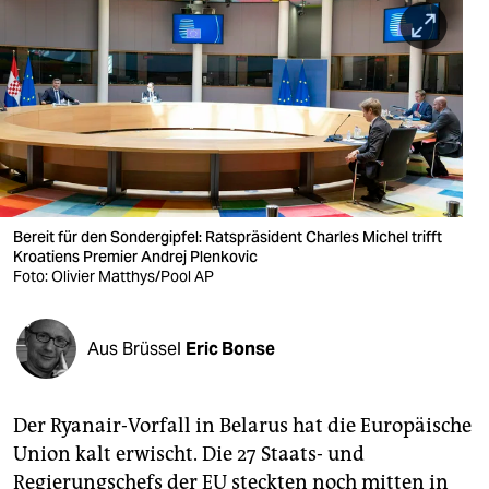
berlin
nord
wahrheit
verlag
verlag
veranstaltungen
Bereit für den Sondergipfel: Ratspräsident Charles Michel trifft
Kroatiens Premier Andrej Plenkovic
shop
Foto: Olivier Matthys/Pool AP
fragen & hilfe
Aus Brüssel
Eric Bonse
unterstützen
abo
Der Ryanair-Vorfall in Belarus hat die Europäische
genossenschaft
Union kalt erwischt. Die 27 Staats- und
Regierungschefs der EU steckten noch mitten in