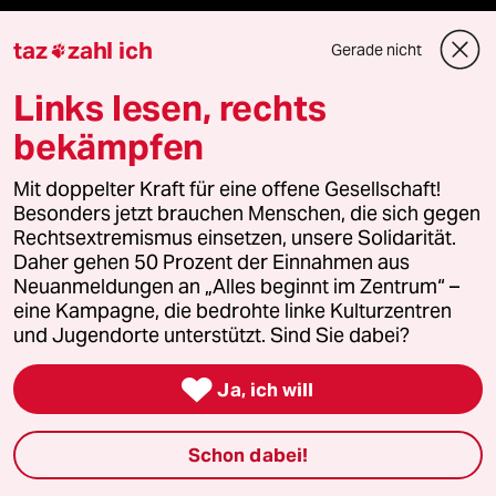
taz frisch
taz
zahl ich
Gerade nicht

Links lesen, rechts
taz zahl ich
bekämpfen
taz lab Infobrief
Mit doppelter Kraft für eine offene Gesellschaft!
Besonders jetzt brauchen Menschen, die sich gegen
Rechtsextremismus einsetzen, unsere Solidarität.
Veranstaltungen
Daher gehen 50 Prozent der Einnahmen aus
Neuanmeldungen an „Alles beginnt im Zentrum“ –
eine Kampagne, die bedrohte linke Kulturzentren
Demnächst
und Jugendorte unterstützt. Sind Sie dabei?
Vor Ort

Ja, ich will
Live im Stream
Schon dabei!
Vergangene