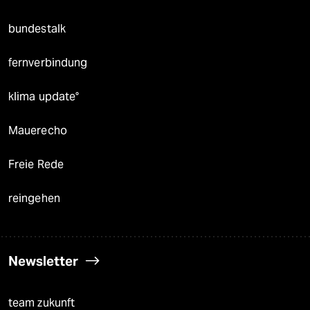
bundestalk
fernverbindung
klima update°
Mauerecho
Freie Rede
reingehen
Newsletter
team zukunft