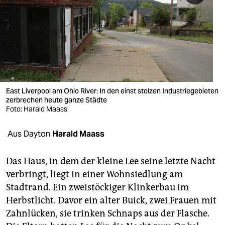
berlin
nord
wahrheit
verlag
verlag
East Liverpool am Ohio River: In den einst stolzen Industriegebieten
zerbrechen heute ganze Städte
veranstaltungen
Foto: Harald Maass
shop
Aus Dayton
Harald Maass
fragen & hilfe
Das Haus, in dem der kleine Lee seine letzte Nacht
unterstützen
verbringt, liegt in einer Wohnsiedlung am
Stadtrand. Ein zweistöckiger Klinkerbau im
abo
Herbstlicht. Davor ein alter Buick, zwei Frauen mit
genossenschaft
Zahnlücken, sie trinken Schnaps aus der Flasche.