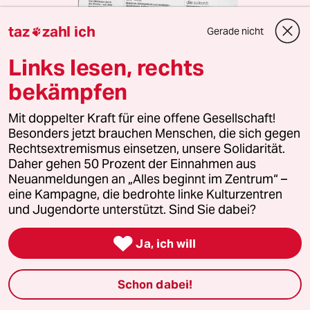
taz
zahl ich
Gerade nicht

Links lesen, rechts
bekämpfen
Mit doppelter Kraft für eine offene Gesellschaft!
Besonders jetzt brauchen Menschen, die sich gegen
10 Ausgaben für 10 Euro
Rechtsextremismus einsetzen, unsere Solidarität.
Daher gehen 50 Prozent der Einnahmen aus
Die Wochenzeitung mit taz-Blick
Neuanmeldungen an „Alles beginnt im Zentrum“ –
Unsere wochentaz bietet jeden Samstag
eine Kampagne, die bedrohte linke Kulturzentren
Journalismus, der es nicht allen recht macht und
und Jugendorte unterstützt. Sind Sie dabei?
Stimmen, die woanders nicht gehört werden. Jetzt
zehn Wochen lang kennenlernen.

Ja, ich will
Jeden Samstag als gedruckte Zeitung frei Haus
Zusätzlich digitale Ausgabe inkl. Vorlesefunktion
Schon dabei!