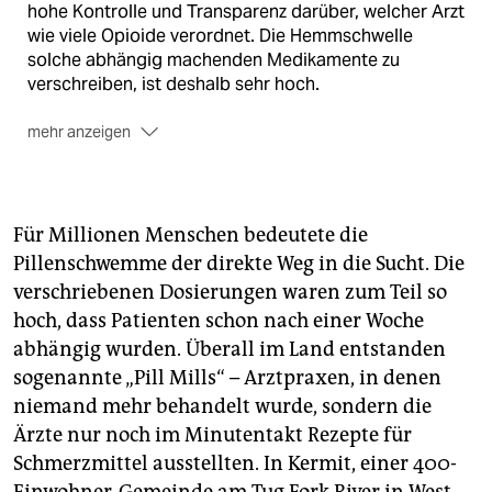
hohe Kontrolle und Transparenz darüber, welcher Arzt
wie viele Opioide verordnet. Die Hemmschwelle
solche abhängig machenden Medikamente zu
verschreiben, ist deshalb sehr hoch.
mehr anzeigen
Werbung
In Deutschland ist Werbung für
verschreibungspflichtige Arzneimittel verboten. In
den USA hingegen dürfen Pharmakonzerne für alle
Für Millionen Menschen bedeutete die
rezeptpflichtigen Mittel werben - und damit auch für
Pillenschwemme der direkte Weg in die Sucht. Die
Opioide. Das hat laut Experten dazu geführt, dass
verschriebenen Dosierungen waren zum Teil so
Ärzte Fentanyl und andere Opioide schneller
verschreiben.
(aw/me)
hoch, dass Patienten schon nach einer Woche
abhängig wurden. Überall im Land entstanden
sogenannte „Pill Mills“ – Arztpraxen, in denen
niemand mehr behandelt wurde, sondern die
Ärzte nur noch im Minutentakt Rezepte für
Schmerzmittel ausstellten. In Kermit, einer 400-
Einwohner-Gemeinde am Tug Fork River in West