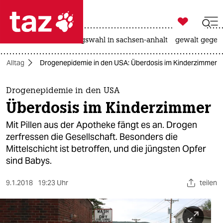

taz zahl ich
hitze
surfen
landtagswahl in sachsen-anhalt
gewalt gegen

taz zahl ich
Alltag
Drogenepidemie in den USA: Überdosis im Kinderzimmer
taz zahl ich
themen
Drogenepidemie in den USA
Überdosis im Kinderzimmer
politik
Mit Pillen aus der Apotheke fängt es an. Drogen
öko
zerfressen die Gesellschaft. Besonders die
Mittelschicht ist betroffen, und die jüngsten Opfer
gesellschaft
sind Babys.
kultur
9.1.2018
19:23 Uhr
teilen
sport