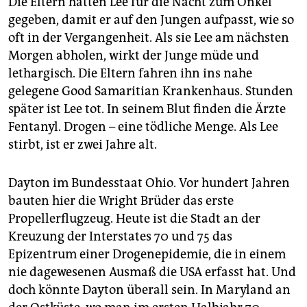
Die Eltern hatten Lee für die Nacht zum Onkel
epaper login
gegeben, damit er auf den Jungen aufpasst, wie so
oft in der Vergangenheit. Als sie Lee am nächsten
Morgen abholen, wirkt der Junge müde und
lethargisch. Die Eltern fahren ihn ins nahe
gelegene Good Samaritian Krankenhaus. Stunden
später ist Lee tot. In seinem Blut finden die Ärzte
Fentanyl. Drogen – eine tödliche Menge. Als Lee
stirbt, ist er zwei Jahre alt.
Dayton im Bundesstaat Ohio. Vor hundert Jahren
bauten hier die Wright Brüder das erste
Propellerflugzeug. Heute ist die Stadt an der
Kreuzung der Interstates 70 und 75 das
Epizentrum einer Drogenepidemie, die in einem
nie dagewesenen Ausmaß die USA erfasst hat. Und
doch könnte Dayton überall sein. In Maryland an