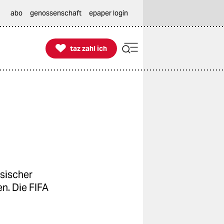
abo
genossenschaft
epaper login

taz zahl ich
taz zahl ich
ssischer
n. Die FIFA