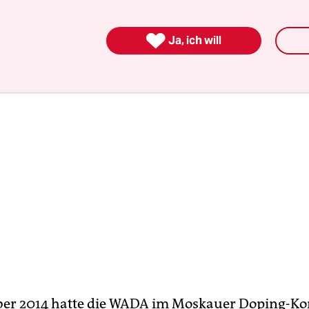
. Juni bis 15. Juli) befinden.

Ja, ich will
er 2014 hatte die WADA im Moskauer Doping-Kon