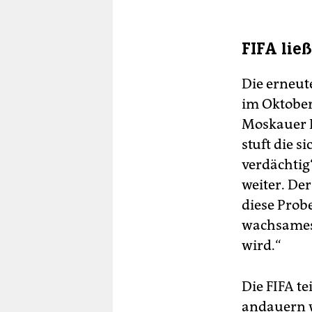
FIFA lie
Die erneut
im Oktober
Moskauer L
stuft die s
verdächtig“
weiter. Der
diese Probe
wachsames 
wird.“
Die FIFA t
andauern 