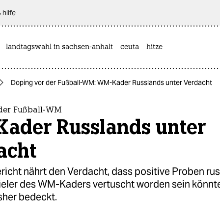
 hilfe
landtagswahl in sachsen-anhalt
ceuta
hitze
Doping vor der Fußball-WM: WM-Kader Russlands unter Verdacht
der Fußball-WM
ader Russlands unter
acht
icht nährt den Verdacht, dass positive Proben ru
ieler des WM-Kaders vertuscht worden sein könnte
isher bedeckt.