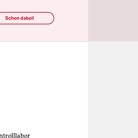
Schon dabei!
trolllabor