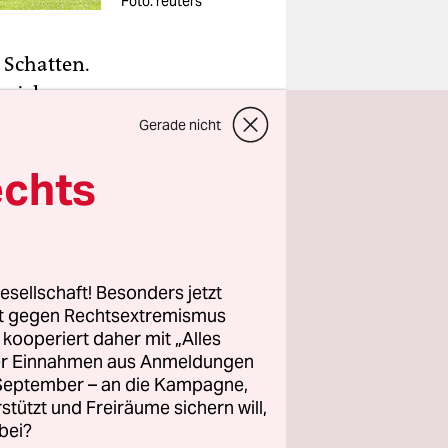
Foto: reuters
n Schatten.
spielern
gangenheit
Gerade nicht
ARD-
echts
Russlands
e.
funde
entur WADA
esellschaft! Besonders jetzt
rt gegen Rechtsextremismus
z kooperiert daher mit „Alles
sen des
ller Einnahmen aus Anmeldungen
en
. September – an die Kampagne,
rstützt und Freiräume sichern will,
en der
bei?
rs für die