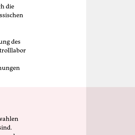
ch die
ssischen
ung des
rolllabor
chungen
wahlen
sind.