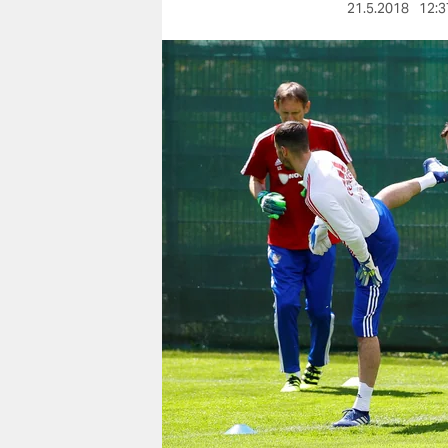
berlin
21.5.2018
12:3
nord
wahrheit
verlag
verlag
veranstaltungen
shop
fragen & hilfe
unterstützen
abo
genossenschaft