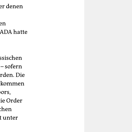
er denen
nen
WADA hatte
ssischen
– sofern
rden. Die
 gekommen
ors,
ie Order
uchen
t unter