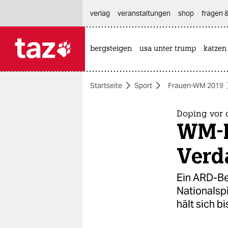
hautnavigation anspringen
hauptinhalt anspringen
footer anspringen
verlag
veranstaltungen
shop
fragen &
bergsteigen
usa unter trump
katzen

taz zahl ich
taz zahl ich
Startseite
Sport
Frauen-WM 2019
themen
politik
Doping vor 
WM-K
öko
Verd
gesellschaft
Ein ARD-Ber
kultur
Nationalsp
hält sich b
sport