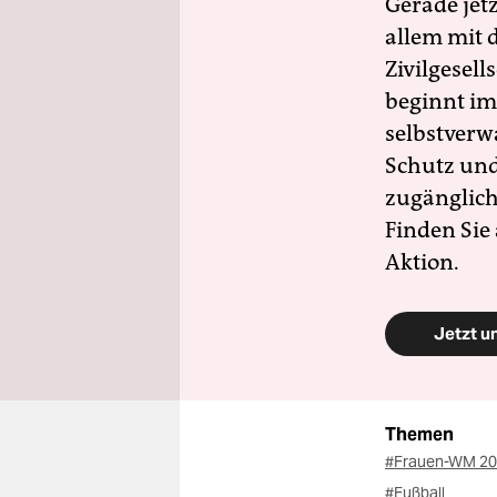
Gerade jet
allem mit d
Zivilgesell
beginnt im
selbstverw
Schutz und 
zugänglich
Finden Sie
Aktion.
Jetzt u
Themen
#Frauen-WM 2
#Fußball