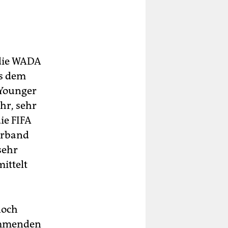
 die WADA
us dem
 Younger
hr, sehr
ie FIFA
verband
sehr
ittelt
noch
ommenden