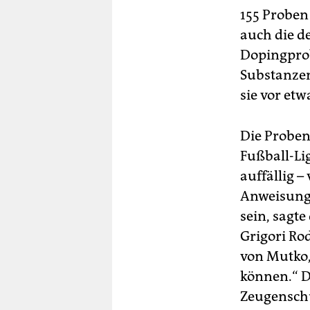
155 Proben
auch die de
Dopingprob
Substanzen
sie vor et
Die Proben
Fußball-Li
auffällig 
Anweisung 
sein, sagt
Grigori Ro
von Mutko,
können.“ D
Zeugensch