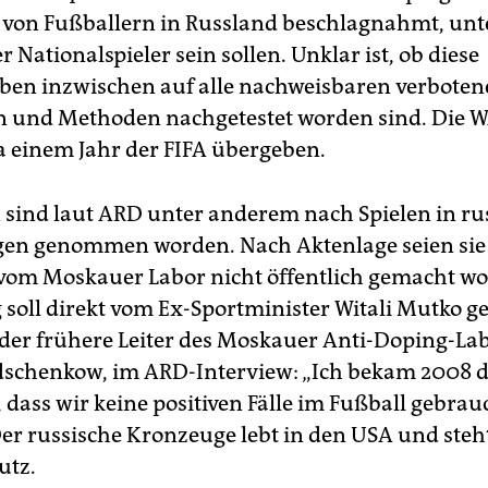
 von Fußballern in Russland beschlagnahmt, unt
r Nationalspieler sein sollen. Unklar ist, ob diese
en inzwischen auf alle nachweisbaren verbote
 und Methoden nachgetestet worden sind. Die 
wa einem Jahr der FIFA übergeben.
 sind laut ARD unter anderem nach Spielen in ru
gen genommen worden. Nach Aktenlage seien sie 
– vom Moskauer Labor nicht öffentlich gemacht wo
soll direkt vom Ex-Sportminister Witali Mutko
e der frühere Leiter des Moskauer Anti-Doping-Lab
dschenkow, im ARD-Interview: „Ich bekam 2008 d
 dass wir keine positiven Fälle im Fußball gebra
er russische Kronzeuge lebt in den USA und steh
utz.