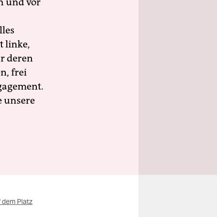
h und vor
lles
 linke,
ür deren
n, frei
ngagement.
e unsere
 dem Platz