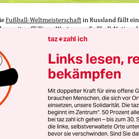
ie
Fußball-Weltmeisterschaft
in Russland fällt ei
en mit auffälligen Werten von Fußball-National
rläufigen WM-Kader Russlands sollen in der Ver
taz
zahl ich

eichend verfolgt worden sein. Das berichtete die 
Links lesen, r
 in der Dokumentation „Geheimsache Doping – 
eunde“, die am Pfingstsonntag ausgestrahlt wurd
bekämpfen
Funktionäre werden verdächtigt, fragwürdige Be
zu haben, die 2014 von der Welt-Anti-Doping-Ag
Mit doppelter Kraft für eine offene G
ellt worden waren.
brauchen Menschen, die sich vor O
einsetzen, unsere Solidarität. Die ta
pingredaktion ist nach dem TV-Bericht aus Krei
beginnt im Zentrum“. 50 Prozent a
des FIFA ein Dokument zu den betroffenen Prob
bei taz zahl ich gehen – bis zum 30
die linke, selbstverwaltete Orte unte
t worden – mit Nummern und zugeordneten Nam
bevor sie verschwinden. Sind Sie da
runter sollen sich Mitglieder des russischen Kade