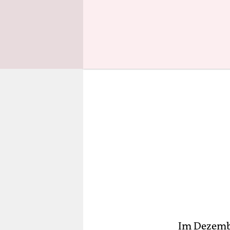
Heim-WM (14
Im Dezemb