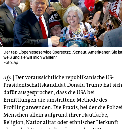
berlin
nord
wahrheit
verlag
verlag
Der taz-Lippenleseservice übersetzt: „Schaut, Amerikaner: Sie ist
weiß und sie will mich wählen“
veranstaltungen
Foto: ap
shop
afp
| Der voraussichtliche republikanische US-
fragen & hilfe
Präsidentschaftskandidat Donald Trump hat sich
dafür ausgesprochen, dass die USA bei
unterstützen
Ermittlungen die umstrittene Methode des
Profiling anwenden. Die Praxis, bei der die Polizei
abo
Menschen allein aufgrund ihrer Hautfarbe,
genossenschaft
Religion, Nationalität oder ethnischer Herkunft