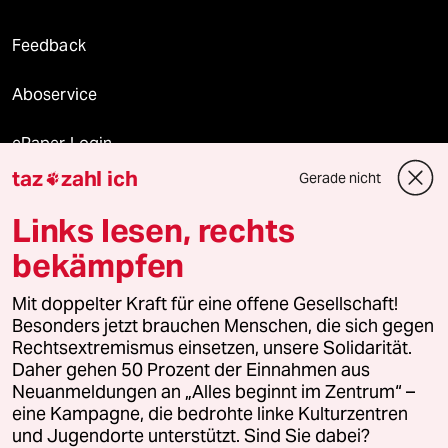
Feedback
Aboservice
ePaper Login
taz
zahl ich
Gerade nicht

Downloads für Abonnierende
Links lesen, rechts
bekämpfen
© 2026 taz Verlags und Vertriebs GmbH
Mit doppelter Kraft für eine offene Gesellschaft!
Alle Rechte vorbehalten. Bei rechtlichen Fragen oder für Genehmigungen
wenden Sie sich bitte an
lizenzen@taz.de
Besonders jetzt brauchen Menschen, die sich gegen
Rechtsextremismus einsetzen, unsere Solidarität.
Daher gehen 50 Prozent der Einnahmen aus
Feedback
Redaktionsstatut
Kommune-Richtlinien
KI-
Neuanmeldungen an „Alles beginnt im Zentrum“ –
eine Kampagne, die bedrohte linke Kulturzentren
Leitlinie
Informant
Datenschutz
Impressum
AGB
und Jugendorte unterstützt. Sind Sie dabei?