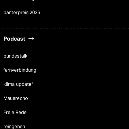
panterpreis 2026
Podcast
bundestalk
fernverbindung
klima update°
Mauerecho
Freie Rede
reingehen