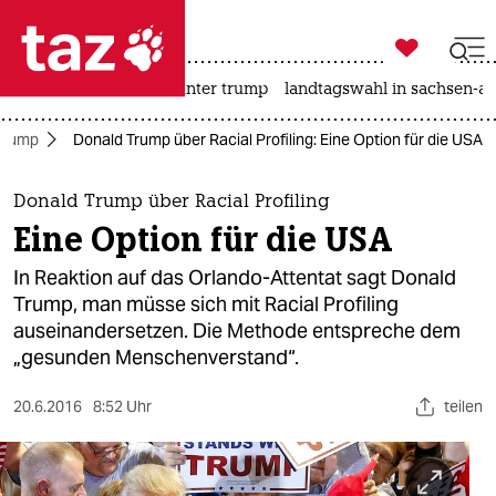

taz zahl ich
nahost-konflikt
usa unter trump
landtagswahl in sachsen-an

taz zahl ich
Trump
Donald Trump über Racial Profiling: Eine Option für die USA
taz zahl ich
themen
Donald Trump über Racial Profiling
Eine Option für die USA
politik
In Reaktion auf das Orlando-Attentat sagt Donald
öko
Trump, man müsse sich mit Racial Profiling
auseinandersetzen. Die Methode entspreche dem
gesellschaft
„gesunden Menschenverstand“.
kultur
20.6.2016
8:52 Uhr
teilen
sport