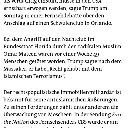
als verdächtig einstuft, müsse in den USA
epaper login
ernsthaft erwogen werden, sagte Trump am
Sonntag in einer Fernsehdebatte über den
Anschlag auf einen Schwulenclub in Orlando.
Bei dem Angriff auf den Nachtclub im
Bundesstaat Florida durch den radikalen Muslim
Omar Mateen waren vor einer Woche 49
Menschen getötet worden. Trump sagte nach dem
Massaker, er habe „Recht gehabt mit dem
islamischen Terrorismus“.
Der rechtspopulistische Immobilienmilliardär ist
bekannt für seine antiislamischen Äußerungen.
Zu seinen Forderungen zählt unter anderem die
Überwachung von Moscheen. In der Sendung
Face
the Nation
des Fernsehsenders CBS wurde er am