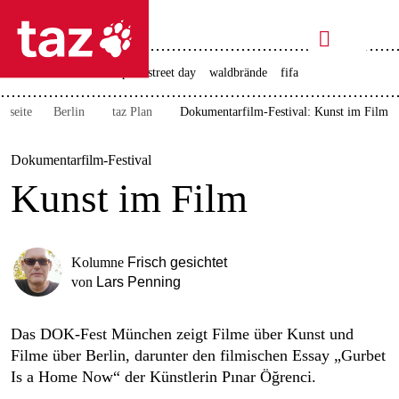

taz zahl ich
rente
ceuta
christopher street day
waldbrände
fifa

taz zahl ich
rtseite
Berlin
taz Plan
Dokumentarfilm-Festival: Kunst im Film
taz zahl ich
themen
Dokumentarfilm-Festival
Kunst im Film
politik
öko
Kolumne
Frisch gesichtet
gesellschaft
von
Lars Penning
kultur
Das DOK-Fest München zeigt Filme über Kunst und
Filme über Berlin, darunter den filmischen Essay „Gurbet
sport
Is a Home Now“ der Künstlerin Pınar Öğrenci.