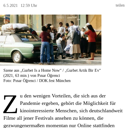
berlin
teilen
6.5.2021
12:59 Uhr
nord
wahrheit
verlag
verlag
veranstaltungen
Szene aus „Gurbet Is a Home Now“ / „Gurbet Artik Bir Ev“
shop
(2021, 63 min.) von Pınar Öğrenci
Foto: Pınar Öğrenci / DOK.fest München
fragen & hilfe
Z
unterstützen
u den wenigen Vorteilen, die sich aus der
Pandemie ergeben, gehört die Möglichkeit für
abo
kinointeressierte Menschen, sich deutschlandweit
Filme all jener Festivals ansehen zu können, die
genossenschaft
gezwungenermaßen momentan nur Online stattfinden