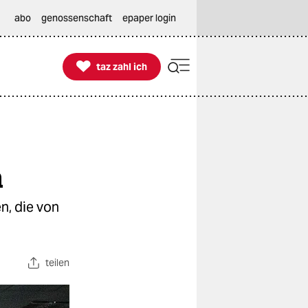
abo
genossenschaft
epaper login

taz zahl ich
taz zahl ich
n
n, die von
teilen