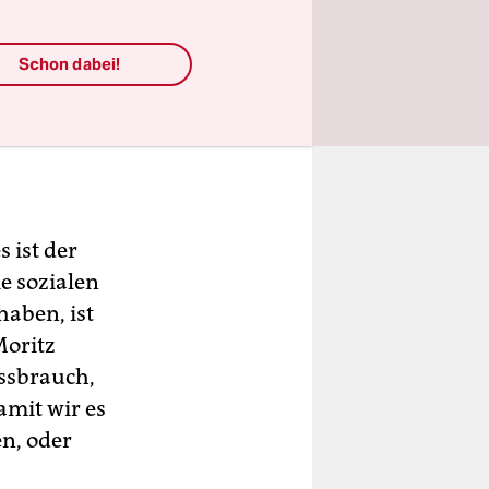
Schon dabei!
 ist der
e sozialen
aben, ist
Moritz
ssbrauch,
damit wir es
n, oder