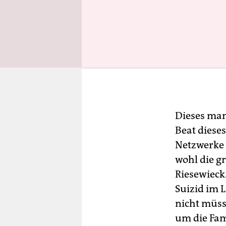
Dieses man
Beat diese
Netzwerke 
wohl die g
Riesewieck
Suizid im L
nicht müss
um die Fam