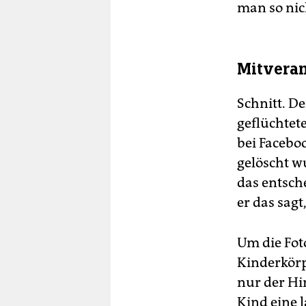
man so nic
Mitveran
Schnitt. De
geflüchtete
bei Facebo
gelöscht w
das entsche
er das sagt
Um die Fot
Kinderkörp
nur der Hi
Kind eine l