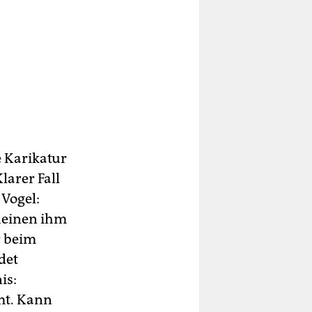
e Karikatur
larer Fall
 Vogel:
heinen ihm
r beim
det
is:
mt. Kann