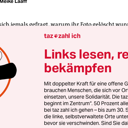
Meike Laaff
sich jemals gefragt, warum ihr Foto gelöscht wur
um Ihr Konto gesperrt wurde, als Sie diesen Post 
taz
zahl ich

ion „The Cleaners“ hat Antworten. Auch wenn e
sind.
Links lesen, r
bekämpfen
n. Löschen. Löschen. Löschen. Ignorieren. Löschen
.“
Mit doppelter Kraft für eine offene G
brauchen Menschen, die sich vor O
einsetzen, unsere Solidarität. Die ta
beginnt im Zentrum“. 50 Prozent a
bei taz zahl ich gehen – bis zum 30
die linke, selbstverwaltete Orte unte
bevor sie verschwinden. Sind Sie da