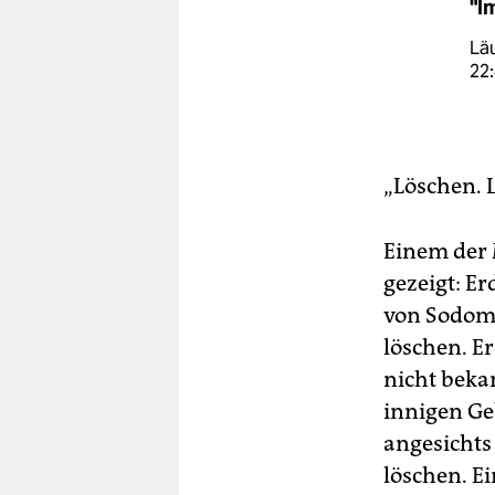
"I
Läu
22:
„Löschen. 
Einem der 
gezeigt: E
von Sodomi
löschen. E
nicht beka
innigen Geb
angesichts
löschen. E