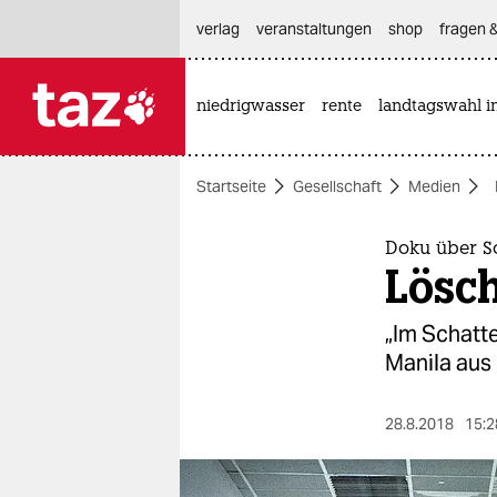
hautnavigation anspringen
hauptinhalt anspringen
footer anspringen
verlag
veranstaltungen
shop
fragen &
niedrigwasser
rente
landtagswahl i

taz zahl ich
taz zahl ich
Startseite
Gesellschaft
Medien
themen
politik
Doku über S
Lösch
öko
„Im Schatte
gesellschaft
Manila aus 
kultur
28.8.2018
15:2
sport