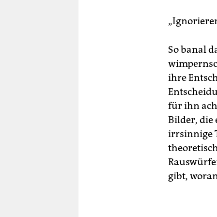
„Ignoriere
So banal da
wimpernsch
ihre Entsc
Entscheidun
für ihn ach
Bilder, die
irrsinnige 
theoretisc
Rauswürfen
gibt, woran