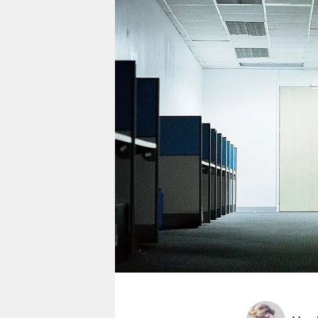
berlin
nord
wahrheit
verlag
verlag
veranstaltungen
shop
fragen & hilfe
unterstützen
abo
genossenschaft