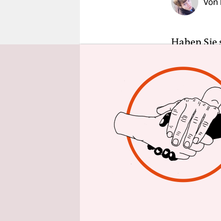
Von
epaper login
Haben Sie 
Video? War
Dokumentat
einfachen 
„Ignoriere
Ignorieren