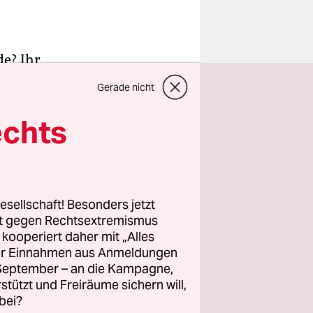
de? Ihr
likten? Die
Gerade nicht
s keine
echts
.
esellschaft! Besonders jetzt
rt gegen Rechtsextremismus
z kooperiert daher mit „Alles
ller Einnahmen aus Anmeldungen
. September – an die Kampagne,
rstützt und Freiräume sichern will,
bei?