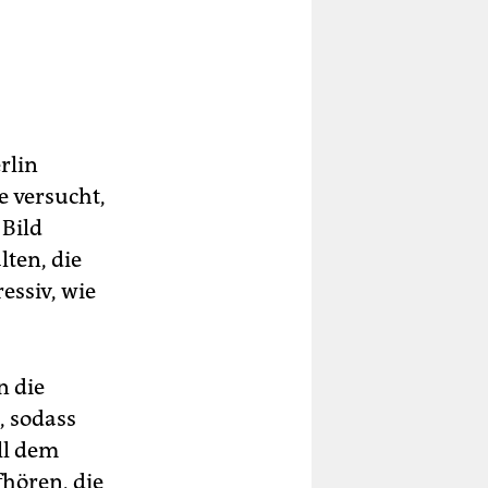
rlin
e versucht,
 Bild
ten, die
essiv, wie
n die
, sodass
ll dem
fhören, die