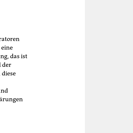
ratoren
 eine
ng, das ist
l der
, diese
und
lärungen