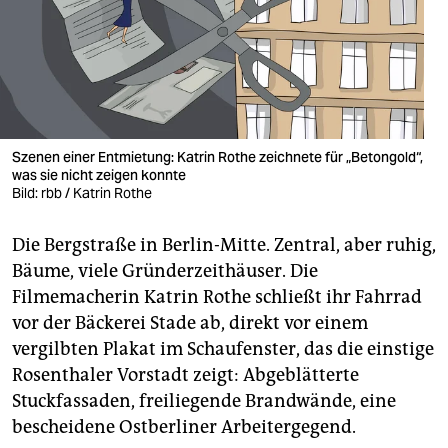
berlin
nord
wahrheit
verlag
Szenen einer Entmietung: Katrin Rothe zeichnete für „Betongold“,
was sie nicht zeigen konnte
verlag
Bild: rbb / Katrin Rothe
veranstaltungen
Die Bergstraße in Berlin-Mitte. Zentral, aber ruhig,
shop
Bäume, viele Gründerzeithäuser. Die
fragen & hilfe
Filmemacherin Katrin Rothe schließt ihr Fahrrad
vor der Bäckerei Stade ab, direkt vor einem
unterstützen
vergilbten Plakat im Schaufenster, das die einstige
Rosenthaler Vorstadt zeigt: Abgeblätterte
abo
Stuckfassaden, freiliegende Brandwände, eine
genossenschaft
bescheidene Ostberliner Arbeitergegend.