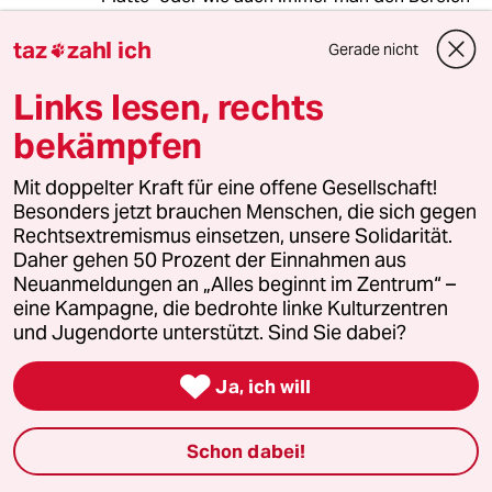
nennt, in dem man lebt, wenn man für die
Sahneschnittchen nicht die Euronen hat, war
taz
zahl ich
Gerade nicht

und ist immer da gewesen und wird es auch
weiterhin sein.
Links lesen, rechts
bekämpfen
Und mal ehrlich - wieso sollte es neuerdings
ein Recht auf Loge geben, wenn man nur
Mit doppelter Kraft für eine offene Gesellschaft!
Parkett zahlen kann?
Besonders jetzt brauchen Menschen, die sich gegen
Rechtsextremismus einsetzen, unsere Solidarität.
Daher gehen 50 Prozent der Einnahmen aus
buk
B
Neuanmeldungen an „Alles beginnt im Zentrum“ –
30.05.2013
,
17:55 Uhr
eine Kampagne, die bedrohte linke Kulturzentren
und Jugendorte unterstützt. Sind Sie dabei?
Schauen sie nach münchen!s

Ja, ich will
genova
G
30.05.2013
,
15:45 Uhr
Schon dabei!
Was Katrin Rothe da beschreibt, nennt man