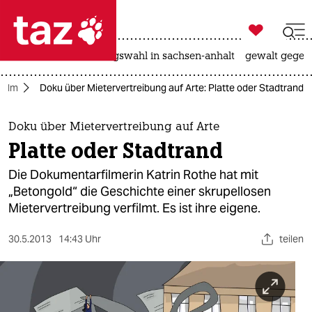

taz zahl ich
hitze
surfen
landtagswahl in sachsen-anhalt
gewalt gegen

taz zahl ich
Film
Doku über Mietervertreibung auf Arte: Platte oder Stadtrand
taz zahl ich
themen
Doku über Mietervertreibung auf Arte
Platte oder Stadtrand
politik
Die Dokumentarfilmerin Katrin Rothe hat mit
öko
„Betongold“ die Geschichte einer skrupellosen
Mietervertreibung verfilmt. Es ist ihre eigene.
gesellschaft
30.5.2013
14:43 Uhr
teilen
kultur
sport