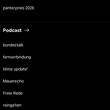
panterpreis 2026
Podcast
bundestalk
fernverbindung
klima update°
Mauerecho
Freie Rede
reingehen