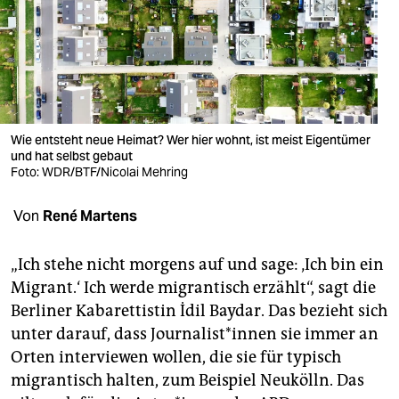
berlin
nord
wahrheit
verlag
Wie entsteht neue Heimat? Wer hier wohnt, ist meist Eigentümer
und hat selbst gebaut
verlag
Foto: WDR/BTF/Nicolai Mehring
veranstaltungen
Von
René Martens
shop
fragen & hilfe
„Ich stehe nicht morgens auf und sage: ‚Ich bin ein
Migrant.‘ Ich werde migrantisch erzählt“, sagt die
unterstützen
Berliner Kabarettistin İdil Baydar. Das bezieht sich
unter darauf, dass Journalist*innen sie immer an
abo
Orten interviewen wollen, die sie für typisch
genossenschaft
migrantisch halten, zum Beispiel Neukölln. Das