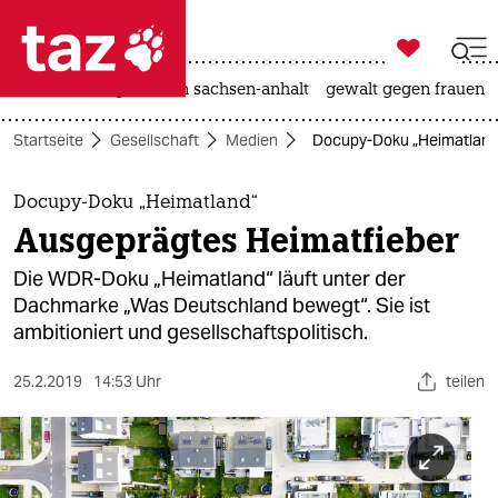

taz zahl ich
hitze
landtagswahl in sachsen-anhalt
gewalt gegen frauen

taz zahl ich
Startseite
Gesellschaft
Medien
Docupy-Doku „Heimatland“
taz zahl ich
themen
Docupy-Doku „Heimatland“
Ausgeprägtes Heimatfieber
politik
Die WDR-Doku „Heimatland“ läuft unter der
öko
Dachmarke „Was Deutschland bewegt“. Sie ist
ambitioniert und gesellschaftspolitisch.
gesellschaft
25.2.2019
14:53 Uhr
teilen
kultur
sport