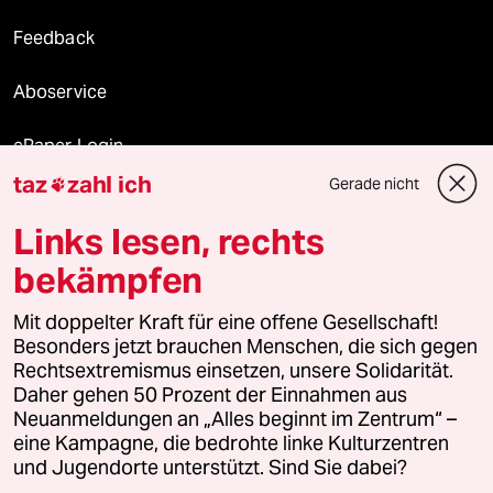
Feedback
Aboservice
ePaper Login
taz
zahl ich
Gerade nicht

Downloads für Abonnierende
Links lesen, rechts
bekämpfen
© 2026 taz Verlags und Vertriebs GmbH
Mit doppelter Kraft für eine offene Gesellschaft!
Alle Rechte vorbehalten. Bei rechtlichen Fragen oder für Genehmigungen
wenden Sie sich bitte an
lizenzen@taz.de
Besonders jetzt brauchen Menschen, die sich gegen
Rechtsextremismus einsetzen, unsere Solidarität.
Daher gehen 50 Prozent der Einnahmen aus
Feedback
Redaktionsstatut
Kommune-Richtlinien
KI-
Neuanmeldungen an „Alles beginnt im Zentrum“ –
eine Kampagne, die bedrohte linke Kulturzentren
Leitlinie
Informant
Datenschutz
Impressum
AGB
und Jugendorte unterstützt. Sind Sie dabei?