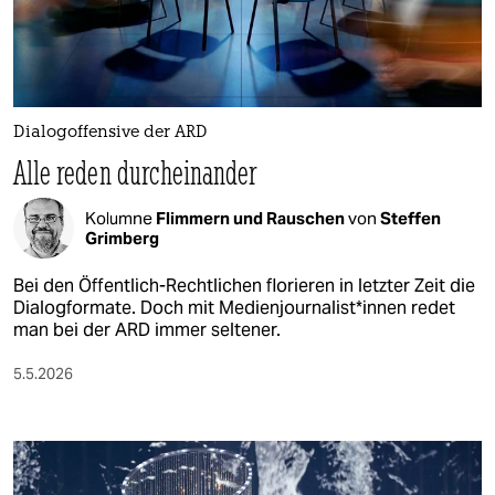
berlin
nord
wahrheit
Dialogoffensive der ARD
verlag
Alle reden durcheinander
verlag
Kolumne
Flimmern und Rauschen
von
Steffen
veranstaltungen
Grimberg
shop
Bei den Öffentlich-Rechtlichen florieren in letzter Zeit die
Dialogformate. Doch mit Me­di­en­jour­na­lis­t*in­nen redet
fragen & hilfe
man bei der ARD immer seltener.
unterstützen
5.5.2026
abo
genossenschaft