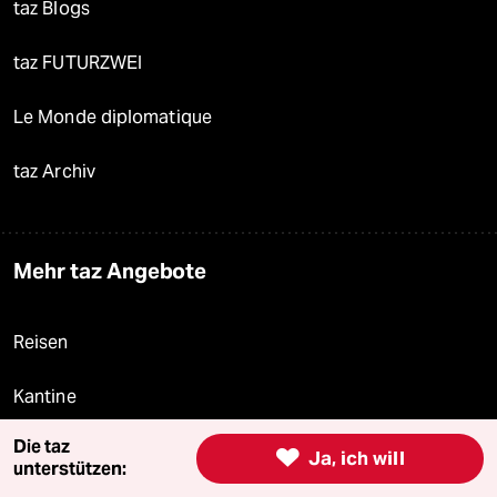
taz Blogs
taz FUTURZWEI
Le Monde diplomatique
taz Archiv
Mehr taz Angebote
Reisen
Kantine
Die taz
Shop

Ja, ich will
unterstützen: