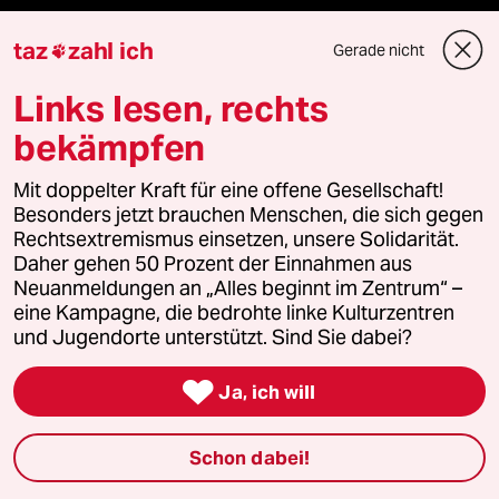
Kantine
taz
zahl ich
Gerade nicht

Links lesen, rechts
Shop
bekämpfen
Anzeigen
Mit doppelter Kraft für eine offene Gesellschaft!
Besonders jetzt brauchen Menschen, die sich gegen
Rechtsextremismus einsetzen, unsere Solidarität.
Fragen & Hilfe
Daher gehen 50 Prozent der Einnahmen aus
Neuanmeldungen an „Alles beginnt im Zentrum“ –
eine Kampagne, die bedrohte linke Kulturzentren
Feedback
und Jugendorte unterstützt. Sind Sie dabei?
Aboservice

Ja, ich will
ePaper Login
Schon dabei!
Downloads für Abonnierende