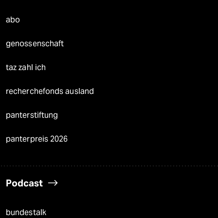
abo
genossenschaft
taz zahl ich
recherchefonds ausland
panterstiftung
panterpreis 2026
Podcast
bundestalk