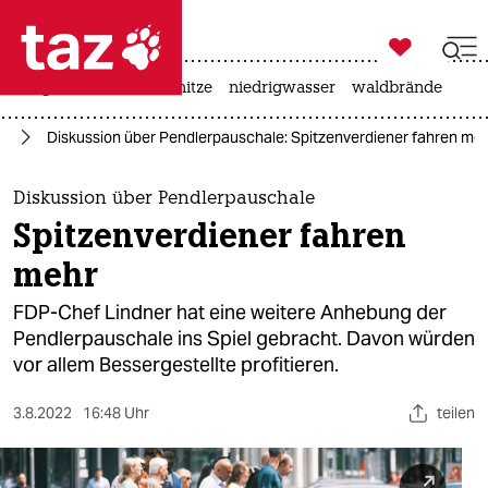

taz zahl ich
krieg in der ukraine
hitze
niedrigwasser
waldbrände

taz zahl ich
ie
Diskussion über Pendlerpauschale: Spitzenverdiener fahren me
taz zahl ich
themen
Diskussion über Pendlerpauschale
Spitzenverdiener fahren
politik
mehr
öko
FDP-Chef Lindner hat eine weitere Anhebung der
Pendlerpauschale ins Spiel gebracht. Davon würden
gesellschaft
vor allem Bessergestellte profitieren.
kultur
3.8.2022
16:48 Uhr
teilen
sport