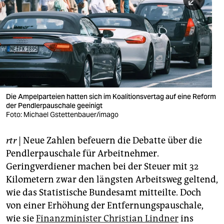
berlin
nord
wahrheit
verlag
verlag
Die Ampelparteien hatten sich im Koalitionsvertag auf eine Reform
der Pendlerpauschale geeinigt
veranstaltungen
Foto: Michael Gstettenbauer/imago
shop
rtr
| Neue Zahlen befeuern die Debatte über die
fragen & hilfe
Pendlerpauschale für Arbeitnehmer.
unterstützen
Geringverdiener machen bei der Steuer mit 32
Kilometern zwar den längsten Arbeitsweg geltend,
abo
wie das Statistische Bundesamt mitteilte. Doch
von einer Erhöhung der Entfernungspauschale,
genossenschaft
wie sie
Finanzminister Christian Lindner
ins