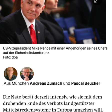
berlin
nord
wahrheit
verlag
verlag
US-Vizepräsident Mike Pence mit einer Angehörigen seines Chefs
auf der Sicherheitskonferenz
veranstaltungen
Foto: dpa
shop
fragen & hilfe
unterstützen
Aus München
Andreas Zumach
und
Pascal Beucker
abo
Die Nato berät derzeit intensiv, wie sie mit dem
drohenden Ende des Verbots landgestützter
genossenschaft
Mittelstreckensysteme in Europa umgehen will.