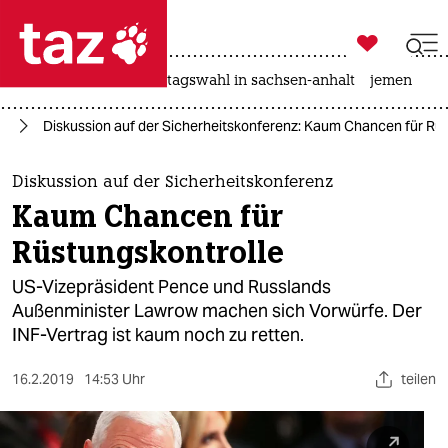

taz zahl ich
drohnen
rente
landtagswahl in sachsen-anhalt
jemen

taz zahl ich
pa
Diskussion auf der Sicherheitskonferenz: Kaum Chancen für Rü
taz zahl ich
themen
Diskussion auf der Sicherheitskonferenz
Kaum Chancen für
politik
Rüstungskontrolle
öko
US-Vizepräsident Pence und Russlands
Außenminister Lawrow machen sich Vorwürfe. Der
gesellschaft
INF-Vertrag ist kaum noch zu retten.
kultur
16.2.2019
14:53 Uhr
teilen
sport