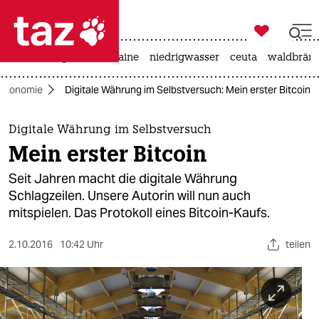

taz zahl ich
hitze
krieg in der ukraine
niedrigwasser
ceuta
waldbrän

taz zahl ich
Ökonomie
Digitale Währung im Selbstversuch: Mein erster Bitcoin
taz zahl ich
themen
Digitale Währung im Selbstversuch
Mein erster Bitcoin
politik
Seit Jahren macht die digitale Währung
öko
Schlagzeilen. Unsere Autorin will nun auch
mitspielen. Das Protokoll eines Bitcoin-Kaufs.
gesellschaft
2.10.2016
10:42 Uhr
teilen
kultur
sport