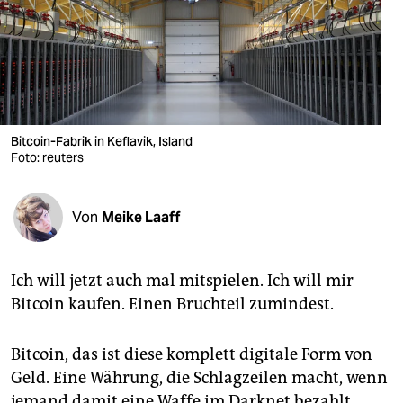
berlin
nord
wahrheit
verlag
Bitcoin-Fabrik in Keflavik, Island
verlag
Foto: reuters
veranstaltungen
Von
Meike Laaff
shop
fragen & hilfe
Ich will jetzt auch mal mitspielen. Ich will mir
unterstützen
Bitcoin kaufen. Einen Bruchteil zumindest.
abo
Bitcoin, das ist diese komplett digitale Form von
genossenschaft
Geld. Eine Währung, die Schlagzeilen macht, wenn
jemand damit eine Waffe im Darknet bezahlt