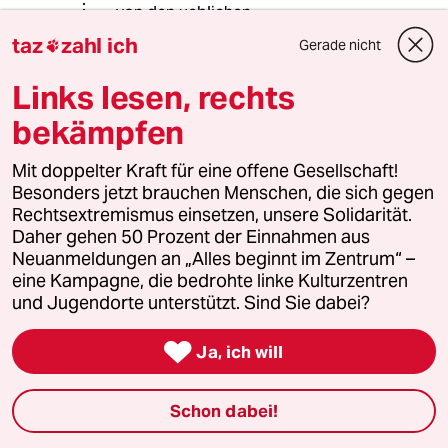
von den ueblichen
Zahlungsdienstleistern sofort
taz
zahl ich
Gerade nicht

akzeptiert. Wenn man aber erstmal
sechs Verifikationen auf der
Links lesen, rechts
Blockchain abwarten muss, dann
kann man sich hoechstens noch
bekämpfen
damit troesten, dass eine
Bankueberweisung in Deutschland
Mit doppelter Kraft für eine offene Gesellschaft!
noch laenger dauert. Gut, wenn man
Besonders jetzt brauchen Menschen, die sich gegen
in Schweden lebt und Swish benutzt,
Rechtsextremismus einsetzen, unsere Solidarität.
kann man sich wahrscheinlich auch
Daher gehen 50 Prozent der Einnahmen aus
darueber nur lustig machen.
Neuanmeldungen an „Alles beginnt im Zentrum“ –
eine Kampagne, die bedrohte linke Kulturzentren
und Jugendorte unterstützt. Sind Sie dabei?
Co-Bold
C

Ja, ich will
02.10.2016
,
14:26 Uhr
@Christian:
So lange man nur in Schweden
Schon dabei!
überweisen will, kann man sich da